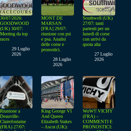
30/07/2026:
MONT DE
Southwell (UK)
GOODWOOD
MARSAN
27/07: tanti
(UK) 30/07:
[FRA] 29/07:
partenti per un
Meeting da top
riunione con psi
lunedì di corse
races
e psa. Analisi
con arrivi da
delle corse e
quota alta
29 Luglio
pronostici.
2026
27 Luglio
28 Luglio
2026
2026
Riunione a
King George VI
WoW!! VICHY
Deauville-
And Queen
(FRA) –
Clairefontaine
Elizabeth Stakes
COMMENTI E
(FRA) 27/07:
– Ascot (UK):
PRONOSTICI: