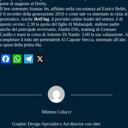
parte di stagione al Derby.
Il ben sistemato Ananas Jet, affidato nella circostanza ad Enrico Bellei,
è il recorder della generazione 2016 e come tale va sistemato in cima al
pronostico. Anche
BetFlag
, il provider online leader del settore, è di
questo avviso: 2,30 la quota del figlio di Maharajah, stallone padre
anche del principale avversario, Aladin Effe, training di Gennaro
Casillo e mani in corsa di Antonio Di Nardo: 3,00 la sua valutazione. A
completare il lotto dei pretendenti Al Capone Stecca, sistemato all’alto
o quasi della prima fila.
Fa
W
Te
X
ce
ha
le
bo
ts
gr
ok
A
a
pp
m
Mimmo Colucci
Graphic Design Specialist e Art director con oltre