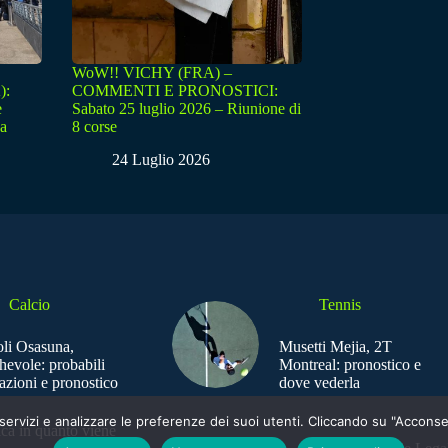
WoW!! VICHY (FRA) –
):
COMMENTI E PRONOSTICI:
e
Sabato 25 luglio 2026 – Riunione di
sa
8 corse
24 Luglio 2026
Calcio
Tennis
li Osasuna,
Musetti Mejia, 2T
hevole: probabili
Montreal: pronostico e
azioni e pronostico
dove vederla
e i servizi e analizzare le preferenze dei suoi utenti. Cliccando su "Acco
ica in quanto viene