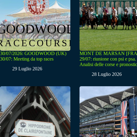
30/07/2026: GOODWOOD (UK)
MONT DE MARSAN [FRA
30/07: Meeting da top races
29/07: riunione con psi e psa.
Analisi delle corse e pronostic
29 Luglio 2026
28 Luglio 2026