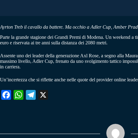
Ayrton Treb il cavallo da battere. Ma occhio a Adler Cup, Amber Pra
Parte la grande stagione dei Grandi Premi di Modena. Un weekend a tin
euro e riservata ai tre anni sulla distanza dei 2080 metri.
Assente uno dei leader della generazione Axl Rose, a segno alla Maura ne
massimo livello, Adler Cup, frenato da uno svolgimento tattico impossi
in carriera.
Un’incertezza che si riflette anche nelle quote del provider online leade
Fa
W
Te
X
ce
ha
le
bo
ts
gr
ok
A
a
pp
m