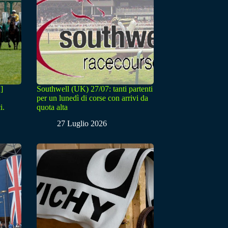
]
Southwell (UK) 27/07: tanti partenti
per un lunedì di corse con arrivi da
i.
quota alta
27 Luglio 2026