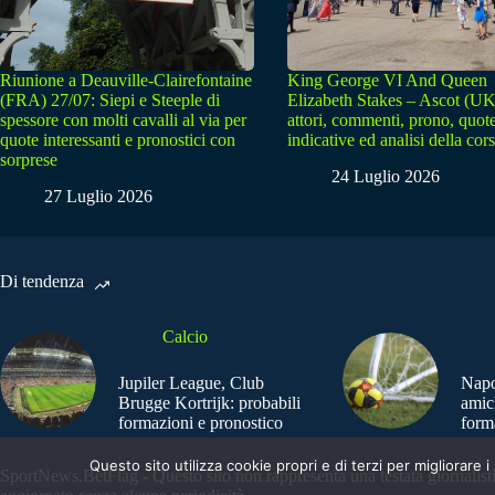
Riunione a Deauville-Clairefontaine
King George VI And Queen
(FRA) 27/07: Siepi e Steeple di
Elizabeth Stakes – Ascot (UK
spessore con molti cavalli al via per
attori, commenti, prono, quot
quote interessanti e pronostici con
indicative ed analisi della cor
sorprese
24 Luglio 2026
27 Luglio 2026
Di tendenza
Calcio
Jupiler League, Club
Napo
Brugge Kortrijk: probabili
amic
formazioni e pronostico
form
Questo sito utilizza cookie propri e di terzi per migliorar
SportNews.BetFlag - Questo sito non rappresenta una testata giornalist