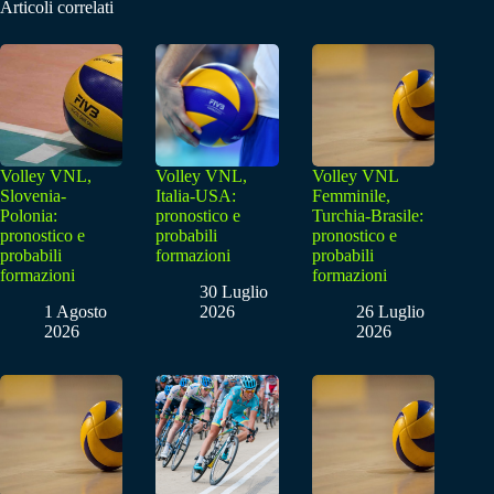
Articoli correlati
Volley VNL,
Volley VNL,
Volley VNL
Slovenia-
Italia-USA:
Femminile,
Polonia:
pronostico e
Turchia-Brasile:
pronostico e
probabili
pronostico e
probabili
formazioni
probabili
formazioni
formazioni
30 Luglio
1 Agosto
2026
26 Luglio
2026
2026