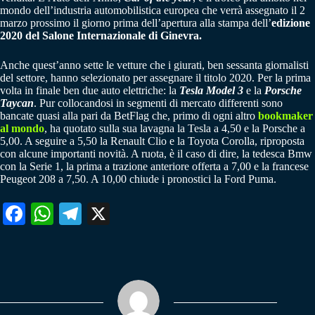
mondo dell’industria automobilistica europea che verrà assegnato il 2
marzo prossimo il giorno prima dell’apertura alla stampa dell’
edizione
2020 del Salone Internazionale di Ginevra.
Anche quest’anno sette le vetture che i giurati, ben sessanta giornalisti
del settore, hanno selezionato per assegnare il titolo 2020. Per la prima
volta in finale ben due auto elettriche: la
Tesla Model 3
e la
Porsche
Taycan
. Pur collocandosi in segmenti di mercato differenti sono
bancate quasi alla pari da BetFlag che, primo di ogni altro
bookmaker
al mondo
, ha quotato sulla sua lavagna la Tesla a 4,50 e la Porsche a
5,00. A seguire a 5,50 la Renault Clio e la Toyota Corolla, riproposta
con alcune importanti novità. A ruota, è il caso di dire, la tedesca Bmw
con la Serie 1, la prima a trazione anteriore offerta a 7,00 e la francese
Peugeot 208 a 7,50. A 10,00 chiude i pronostici la Ford Puma.
Fa
W
Te
X
ce
ha
le
bo
ts
gr
ok
A
a
pp
m