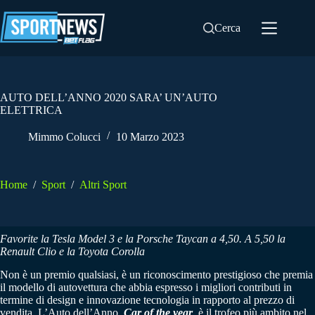
Salta
al
Cerca
contenuto
AUTO DELL’ANNO 2020 SARA’ UN’AUTO
ELETTRICA
Mimmo Colucci
10 Marzo 2023
Home
/
Sport
/
Altri Sport
Favorite la Tesla Model 3 e la Porsche Taycan a 4,50. A 5,50 la
Renault Clio e la Toyota Corolla
Non è un premio qualsiasi, è un riconoscimento prestigioso che premia
il modello di autovettura che abbia espresso i migliori contributi in
termine di design e innovazione tecnologia in rapporto al prezzo di
vendita. L’Auto dell’Anno,
Car of the year
, è il trofeo più ambito nel