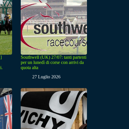
]
Southwell (UK) 27/07: tanti partenti
per un lunedì di corse con arrivi da
i.
quota alta
27 Luglio 2026