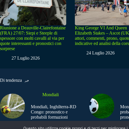
Riunione a Deauville-Clairefontaine
King George VI And Queen
(FRA) 27/07: Siepi e Steeple di
Elizabeth Stakes – Ascot (UK
spessore con molti cavalli al via per
attori, commenti, prono, quot
quote interessanti e pronostici con
indicative ed analisi della cor
sorprese
24 Luglio 2026
27 Luglio 2026
Di tendenza
Mondiali
Mondiali, Inghilterra-RD
Mond
Congo: pronostico e
prob
probabili formazioni
pron
Questo sito utilizza cookie propri e di terzi per migliorar