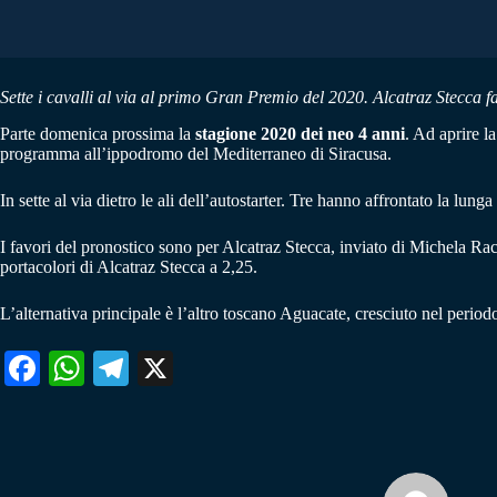
Sette i cavalli al via al primo Gran Premio del 2020. Alcatraz Stecca f
Parte domenica prossima la
stagione 2020 dei neo 4 anni
. Ad aprire l
programma all’ippodromo del Mediterraneo di Siracusa.
In sette al via dietro le ali dell’autostarter. Tre hanno affrontato la lung
I favori del pronostico sono per Alcatraz Stecca, inviato di Michela R
portacolori di Alcatraz Stecca a 2,25.
L’alternativa principale è l’altro toscano Aguacate, cresciuto nel periodo
Fa
W
Te
X
ce
ha
le
bo
ts
gr
ok
A
a