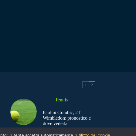
Tennis
Paolini Golubic, 2T
Wimbledon: pronostico e
dove vederla
nsento" l'utente accetta automaticamente
l'utilizzo dei cookie.