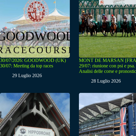
30/07/2026: GOODWOOD (UK)
MONT DE MARSAN [FRA
30/07: Meeting da top races
29/07: riunione con psi e psa.
Analisi delle corse e pronostic
29 Luglio 2026
28 Luglio 2026