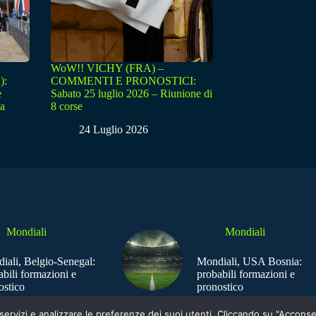
WoW!! VICHY (FRA) –
):
COMMENTI E PRONOSTICI:
e
Sabato 25 luglio 2026 – Riunione di
sa
8 corse
24 Luglio 2026
Mondiali
Mondiali
iali, Belgio-Senegal:
Mondiali, USA Bosnia:
abili formazioni e
probabili formazioni e
ostico
pronostico
e i servizi e analizzare le preferenze dei suoi utenti. Cliccando su "Acco