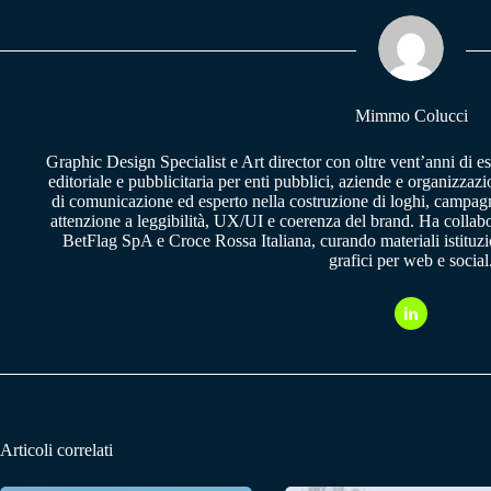
ok
A
a
pp
m
Mimmo Colucci
Graphic Design Specialist e Art director con oltre vent’anni di e
editoriale e pubblicitaria per enti pubblici, aziende e organizzazi
di comunicazione ed esperto nella costruzione di loghi, campagne
attenzione a leggibilità, UX/UI e coerenza del brand. Ha collab
BetFlag SpA e Croce Rossa Italiana, curando materiali istituzion
grafici per web e social
Articoli correlati