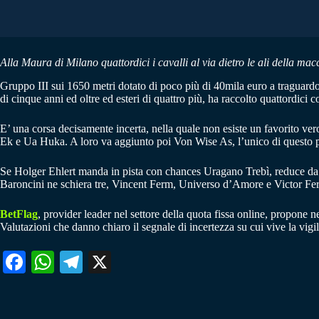
Alla Maura di Milano quattordici i cavalli al via dietro le ali della ma
Gruppo III sui 1650 metri dotato di poco più di 40mila euro a traguardo
di cinque anni ed oltre ed esteri di quattro più, ha raccolto quattordici c
E’ una corsa decisamente incerta, nella quale non esiste un favorito vero
Ek e Ua Huka. A loro va aggiunto poi Von Wise As, l’unico di questo p
Se Holger Ehlert manda in pista con chances Uragano Trebì, reduce da 
Baroncini ne schiera tre, Vincent Ferm, Universo d’Amore e Victor Ferm, 
BetFlag
, provider leader nel settore della quota fissa online, propone n
Valutazioni che danno chiaro il segnale di incertezza su cui vive la vigi
Fa
W
Te
X
ce
ha
le
bo
ts
gr