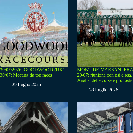
30/07/2026: GOODWOOD (UK)
MONT DE MARSAN [FRA
30/07: Meeting da top races
29/07: riunione con psi e psa.
Analisi delle corse e pronostic
29 Luglio 2026
28 Luglio 2026