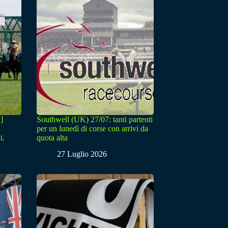
]
Southwell (UK) 27/07: tanti partenti
per un lunedì di corse con arrivi da
i.
quota alta
27 Luglio 2026