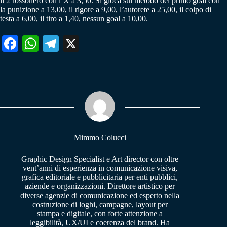
il 2 rossonero con l’X a 3,50. Si gioca sul metodo del primo goal con
la punizione a 13,00, il rigore a 9,00, l’autorete a 25,00, il colpo di
testa a 6,00, il tiro a 1,40, nessun goal a 10,00.
Fa
W
Te
X
ce
ha
le
bo
ts
gr
ok
A
a
pp
m
Mimmo Colucci
Graphic Design Specialist e Art director con oltre
vent’anni di esperienza in comunicazione visiva,
grafica editoriale e pubblicitaria per enti pubblici,
aziende e organizzazioni. Direttore artistico per
diverse agenzie di comunicazione ed esperto nella
costruzione di loghi, campagne, layout per
stampa e digitale, con forte attenzione a
leggibilità, UX/UI e coerenza del brand. Ha