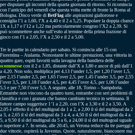
per disputare gli incontri della quarta giornata di ritorno. Si ricomincia
con l’anticipo del venerdì che questa volta mette di fronte la Roma al
Bologna. Disco verde di
BetFlag
alle aspirazioni giallorosse e
consiglia l’1 a 1,60, l’X a 4,40 e il 2 a 5,25. Popolare la doppia chance
1X a 1,17 e l’12 a 1,22 ma particolarmente congruo l’X2 a 2,39. Si
può scommettere anche sull’esito al termine della prima frazione di
gioco con l’1 a 2,05, l’X a 2,50 e il 2 a 5,00.
Tre le partite in calendario per sabato. Si comincia alle 15 con
Fiorentina – Atalanta. Nonostante le ultime prestazioni, una vittoria in
quattro gare, ospiti favoriti sulla lavagna della bandiera delle
scommesse
con il 2 a 1,85, distante dall’X a 3,80 e ancor di più dall’1
a 4,20. Non solo, moltiplica per 4,13 l’under 1,5, per 1,20 l’over 1,5,
per 2,15 l’under 2,5, per 1,65 l’over 2,5, per 1,45 l’under 3,5, per 2,55
l’over 3,5, per 1,18 l’under 4,5, per 4,45 l’over 4,5, per 1,06 l’under
5,5 e per 7,50 l’over 5,5. A seguire, alle 18, Torino – Sampdoria.
Entrambe non vincono da quattro turni, entrambe con seri problemi di
classifica e con i granata che hanno cambiato tecnico in settimana. Il
fattore campo suggerisce 1’1 a 2,20, con l’X a 3,30 e il 2 a 3,50. A
2,05 è offerto il sì del multigoal da 1 a 2, a 2,00 il sì del multigoal da 2
a 3, a 2,65 il sì del multigoal da 3 a 4, a 4,50 il sì del multigoal da 4 a
5, a 9,50 il sì del multigoal da 5 a 6, a 24,00 il sì del multogoal uguale
o superiore a 7. In serata, alle 20:45, un Verona reduce da tre pareggi e
due vittorie, ospiterà la Juventus. Quote, naturalmente, bianconere ma