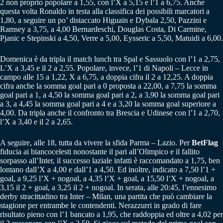
2 non proprio popolare a 1,55, con l’X a 5,15 e l’1 a 6,75. Anche
questa volta Ronaldo in testa alla classifica dei possibili marcatori a
1,80, a seguire un po’ distaccato Higuain e Dybala 2,50, Pazzini e
Ramsey a 3,75, a 4,00 Bernardeschi, Douglas Costa, Di Carmine,
Pjanic e Stepinski a 4,50, Verre a 5,00, Eysseric a 5,50, Matuidi a 6,00.
Domenica è da tripla il match lunch tra Spal e Sassuolo con l’1 a 2,75,
L’X a 3,45 e il 2 a 2,55. Popolare, invece, l’1 di Napoli – Lecce in
campo alle 15 a 1,22, X a 6,75, a doppia cifra il 2 a 12,25. A doppia
cifra anche la somma goal pari a 0 proposta a 22,00, a 7,75 la somma
goal pari a 1, a 4,50 la somma goal pari a 2, a 3,90 la somma goal pari
a 3, a 4,45 la somma goal pari a 4 e a 3,20 la somma goal superiore a
4,00. Da tripla anche il confronto tra Brescia e Udinese con l’1 a 2,70,
l’X a 3,40 e il 2 a 2,65.
A seguire, alle 18, tutta da vivere la sfida Parma – Lazio. Per
BetFlag
fiducia ai biancocelesti nonostante il pari all’Olimpico e il fallito
sorpasso all’Inter, il successo laziale infatti è raccomandato a 1,75, ben
lontano dall’X a 4,00 e dall’1 a 4,50. Ed inoltre, indicato a 7,50 l’1 +
goal, a 9,25 l’X + nogoal, a 4,35 l’X + goal, a 15,50 l’X + nogoal, a
3,15 il 2 + goal, a 3,25 il 2 + nogoal. In serata, alle 20:45, l’ennesimo
derby stracittadino tra Inter – Milan, una partita che può cambiare la
stagione per entrambe le contendenti. Nerazzurri in grado di fare
risultato pieno con l’1 bancato a 1,95, che raddoppia ed oltre a 4,02 per