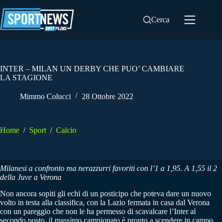
Salta
al
Cerca
contenuto
INTER – MILAN UN DERBY CHE PUO’ CAMBIARE
LA STAGIONE
Mimmo Colucci
28 Ottobre 2022
Home
/
Sport
/
Calcio
Milanesi a confronto ma nerazzurri favoriti con l’1 a 1,95. A 1,55 il 2
della Juve a Verona
Non ancora sopiti gli echi di un posticipo che poteva dare un nuovo
volto in testa alla classifica, con la Lazio fermata in casa dal Verona
con un pareggio che non le ha permesso di scavalcare l’Inter al
secondo posto, il massimo campionato è pronto a scendere in campo