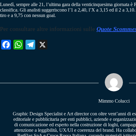
Lunedì, sempre alle 21, l’ultima gara della venticinquesima giornata è 
classifica. Gli analisti suggeriscono l’1 a 2,40, l’X a 3,15 ed il 2 a 3,1
tiro e a 9,75 con nessun goal.
Per consultare altre informazioni sulle
Quote Scommes
Fa
W
Te
X
ce
ha
le
bo
ts
gr
ok
A
a
pp
m
Mimmo Colucci
Graphic Design Specialist e Art director con oltre vent’anni di e
editoriale e pubblicitaria per enti pubblici, aziende e organizzazi
di comunicazione ed esperto nella costruzione di loghi, campagne
attenzione a leggibilità, UX/UI e coerenza del brand. Ha collab
BetFlag SpA e Croce Rossa Italiana, curando materiali istituzion