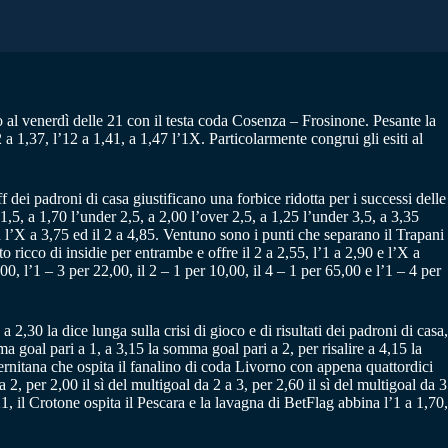
ipo al venerdì delle 21 con il testa coda Cosenza – Frosinone. Pesante la
 a 1,37, l’12 a 1,41, a 1,47 l’1X. Particolarmente congrui gli esiti al
dei padroni di casa giustificano una forbice ridotta per i successi delle
1,5, a 1,70 l’under 2,5, a 2,00 l’over 2,5, a 1,25 l’under 3,5, a 3,35
on l’X a 3,75 ed il 2 a 4,85. Ventuno sono i punti che separano il Trapani
o ricco di insidie per entrambe e offre il 2 a 2,55, l’1 a 2,90 e l’X a
,00, l’1 – 3 per 22,00, il 2 – 1 per 10,00, il 4 – 1 per 65,00 e l’1 – 4 per
,30 la dice lunga sulla crisi di gioco e di risultati dei padroni di casa,
 goal pari a 1, a 3,15 la somma goal pari a 2, per risalire a 4,15 la
ernitana che ospita il fanalino di coda Livorno con appena quattordici
 2, per 2,00 il sì del multigoal da 2 a 3, per 2,60 il sì del multigoal da 3
 21, il Crotone ospita il Pescara e la lavagna di BetFlag abbina l’1 a 1,70,