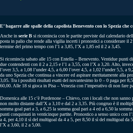
E’ bagarre alle spalle della capolista Benevento con lo Spezia che 
Anche in
serie B
si ricomincia con le partite previste dal calendario del
posta in palio che rende alla vigilia incerti i pronostici a considerare i
termine del primo tempo con l’1 a 3,85, l’X a 1,85 ed il 2 a 3,45.
Si ricomincia sabato alle 15 con Entella – Benevento. Ventidue punti di d
due contendenti con il 2 a 2,15 e l’1 a 3,55, con l’X a 3,20. Alto, invece
l’over 3,5, a 1,08 l’under 4,5, a 6,00 l’over 4,5, a 1,02 l’under 5,5, a 9
da uno Spezia che continua a vincere ed aspirare meritatamente alla pro
3,05. Tra i possibili risultati esatti del novantesimo lo 0 – 0 paga per 8,5
60,00. Alle 18 si gioca in Pisa – Venezia con l’imperativo di non fare pas
Domenica alle 15 c’è Pordenone – Chievo, con i locali che non sanno più v
non molto distante dall’X a 3,10 e dal 2 a 3,35. Più congruo è il moltipl
somma goal pari a 3, a 6,25 la somma goal pari a 4 ed a 6,50 la somma go
punti conquistati in venticinque partite. Pronostico a senso unico con l’1 
a 4, per 4,10 il sì del multigoal da 4 a 5, per 8,50 il sì del multigoal da 
l’X a 3,60, il 2 a 5,00.