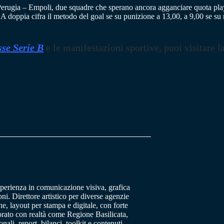
Perugia – Empoli, due squadre che sperano ancora agganciare quota playof
0. A doppia cifra il metodo del goal se su punizione a 13,00, a 9,00 se su 
se Serie B
e le manifestazioni sportive, puoi visitare l
sperienza in comunicazione visiva, grafica
oni. Direttore artistico per diverse agenzie
, layout per stampa e digitale, con forte
orato con realtà come Regione Basilicata,
ali, report, bilanci, toolkit e contenuti