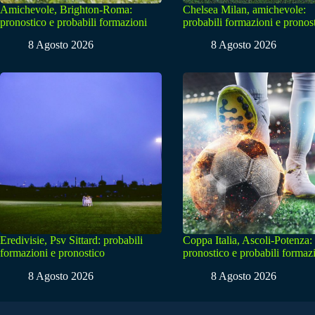
Amichevole, Brighton-Roma:
Chelsea Milan, amichevole:
pronostico e probabili formazioni
probabili formazioni e pronos
8 Agosto 2026
8 Agosto 2026
Eredivisie, Psv Sittard: probabili
Coppa Italia, Ascoli-Potenza:
formazioni e pronostico
pronostico e probabili formaz
8 Agosto 2026
8 Agosto 2026