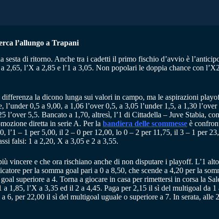
cerca l’allungo a Trapani
la sesta di ritorno. Anche tra i cadetti il primo fischio d’avvio è l’antic
l 2 a 2,65, l’X a 2,85 e l’1 a 3,05. Non popolari le doppia chance con l’X2
ifferenza la dicono lunga sui valori in campo, ma le aspirazioni playoff 
, l’under 0,5 a 9,00, a 1,06 l’over 0,5, a 3,05 l’under 1,5, a 1,30 l’over 
,25 l’over 5,5. Bancato a 1,70, altresì, l’1 di Cittadella – Juve Stabia, c
mozione diretta in serie A. Per la
bandiera delle scommesse
è confront
0, l’1 – 1 per 5,00, il 2 – 0 per 12,00, lo 0 – 2 per 11,75, il 3 – 1 per 23
si falsi: 1 a 2,20, X a 3,05 e 2 a 3,55.
incere e che ora rischiano anche di non disputare i playoff. L’1 alto a 2
icatore per la somma goal pari a 0 a 8,50, che scende a 4,20 per la somma
al superiore a 4. Torna a giocare in casa per rimettersi in corsa la Sal
a 1,85, l’X a 3,35 ed il 2 a 4,45. Paga per 2,15 il sì del multigoal da 1 a
5 a 6, per 22,00 il sì del multigoal uguale o superiore a 7. In serata, alle