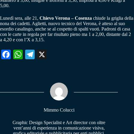
Maniero a 3,00, Insigne e Borrelli a 3,50, Improta a 4,00 e Kragl a
5,00.
Lunedì sera, alle 21,
Chievo Verona – Cosenza
chiude la griglia della
nona dei cadetti. Aglietti, nuovo tecnico del Verona, è atteso al suo
esordio casalingo, anche se al cospetto di spalti vuoti. Padroni di casa
con le carte in regola per far risultato pieno ma 1 a 2,00, distante dal 2
a 4,20 e con l’X a 3,15.
Fa
W
Te
X
ce
ha
le
bo
ts
gr
ok
A
a
pp
m
Mimmo Colucci
Graphic Design Specialist e Art director con oltre
vent’anni di esperienza in comunicazione visiva,
grafica editoriale e pubblicitaria per enti pubblici,