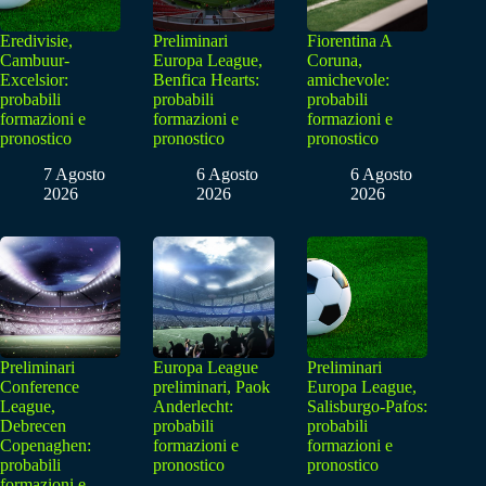
Eredivisie,
Preliminari
Fiorentina A
Cambuur-
Europa League,
Coruna,
Excelsior:
Benfica Hearts:
amichevole:
probabili
probabili
probabili
formazioni e
formazioni e
formazioni e
pronostico
pronostico
pronostico
7 Agosto
6 Agosto
6 Agosto
2026
2026
2026
Preliminari
Europa League
Preliminari
Conference
preliminari, Paok
Europa League,
League,
Anderlecht:
Salisburgo-Pafos:
Debrecen
probabili
probabili
Copenaghen:
formazioni e
formazioni e
probabili
pronostico
pronostico
formazioni e