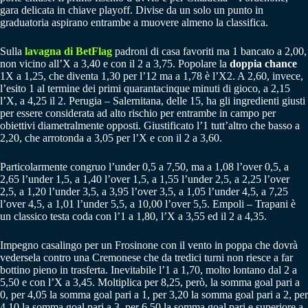
gara delicata in chiave playoff. Divise da un solo un punto in
graduatoria aspirano entrambe a muovere almeno la classifica.
Sulla
lavagna di BetFlag
padroni di casa favoriti ma 1 bancato a 2,00,
non vicino all’X a 3,40 e con il 2 a 3,75. Popolare la
doppia chance
1X a 1,25, che diventa 1,30 per l’12 ma a 1,78 è l’X2. A 2,60, invece,
l’esito 1 al termine dei primi quarantacinque minuti di gioco, a 2,15
l’X, a 4,25 il 2. Perugia – Salernitana, delle 15, ha gli ingredienti giusti
per essere considerata ad alto rischio per entrambe in campo per
obiettivi diametralmente opposti. Giustificato l’1 tutt’altro che basso a
2,20, che arrotonda a 3,05 per l’X e con il 2 a 3,60.
Particolarmente congruo l’under 0,5 a 7,50, ma a 1,08 l’over 0,5, a
2,65 l’under 1,5, a 1,40 l’over 1,5, a 1,55 l’under 2,5, a 2,25 l’over
2,5, a 1,20 l’under 3,5, a 3,95 l’over 3,5, a 1,05 l’under 4,5, a 7,25
l’over 4,5, a 1,01 l’under 5,5, a 10,00 l’over 5,5. Empoli – Trapani è
un classico testa coda con l’1 a 1,80, l’X a 3,55 ed il 2 a 4,35.
Impegno casalingo per un Frosinone con il vento in poppa che dovrà
vedersela contro una Cremonese che da tredici turni non riesce a far
bottino pieno in trasferta. Inevitabile l’1 a 1,70, molto lontano dal 2 a
5,50 e con l’X a 3,45. Moltiplica per 8,25, però, la somma goal pari a
0, per 4,05 la somma goal pari a 1, per 3,20 la somma goal pari a 2, per
4,10 la somma goal pari a 3, per 6,50 la somma goal pari e superiore a