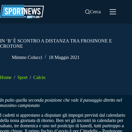
Salta
al
Cerca
contenuto
IN ‘B’ È SCONTRO A DISTANZA TRA FROSINONE E
CROTONE
Mimmo Colucci
18 Maggio 2021
Home
/
Sport
/
Calcio
In palio quella seconda posizione che vale il passaggio diretto nel
massimo campionato
I cadetti si apprestano a disputare gli impegni previsti dal calendario
della nona giornata di ritorno. Ben sei gli incontri in calendario per
sabato, tre domenica e uno nel posticipo di lunedì, tutti purtroppo a
porte chiuse. Il primo fischio d’avvio è per Cittadella – Pordenone,