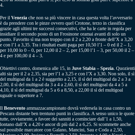
4.
Per il
Venezia
che non sa più vincere in casa questa volta l’avversario
è da prendere con le pinze ovvero quel Crotone, terzo in classifica
grazie agli ultimi tre successi consecutivi, che ha le carte in regola per
insidiare il secondo posto di un Frosinone oramai avanti di solo un
punto. Favorito sì ma non troppo con il 2 a 2,20 a fronte dell’X a 3,20
e con l’1 a 3,35. Tra i risultati esatti paga per 10,50 l’1 – 0 ed il 2 – 1,
per 10,00 lo 0 – 0, per 12,00 il 2 – 2, per 15,00 l’1 – 3, per 50,00 il 2 –
4 e per 100,00 il 4 – 3.
Obiettivi contro, domenica alle 15, in
Juve Stabia – Spezia
. Quozienti
alti sia per il 2 a 2,35, sia per l’1 a 3,25 e con l’X a 3,30. Non solo, il sì
del multigoal da 1 a 2 è suggerito a 2,15, il sì del multigoal da 2 a 3 a
2,00, il sì del multigoal da 3 a 4 a 2,60, il sì del multigoal da 4 a 5 a
4,10, il sì del multigoal da 5 a 6 a 8,50, a 22,00 il sì del multigoal
uguale o superiore a 7.
Il
Benevento
ammazzacampionato dovrà vedersela in casa contro un
Pescara distante ben trentuno punti in classifica. A senso unico le quote
tutte, ovviamente, a favore dei sanniti a cominciare dall’1 a 1,50,
lontano dall’X a 4,20 e ancor di più dal 2 a 6,25. Si scommette anche
sul possibile marcatore con Galano, Mancini, Sau e Coda a 2,50,