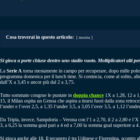
Cosa troverai in questo articolo:
mostra
Si gioca a porte chiuse dentro uno stadio vuoto. Moltiplicatori alti per 
La
Serie A
torna mestamente in campo per recuperare, dopo mille polemic
programma domenica per il lunch time. Si comincia, come al solito, alle
dall’X a 3,45 e ancor più dal 2 a 3,75.
Tutto sommato congrue le puntate in
doppia chance
1X a 1,28, 12 a 1,3
15, il Milan ospita un Genoa che aspira a tirarsi fuori dalla zona retroc
l’under e l’over 2,5, a 1,35 l’under 3,5, a 3,05 l’over 3,5, a 1,12 l’under
Da Tripla, invece, Sampdoria – Verona con l’1 a 2,70, il 2 a 2,80 e l’X
3, a 6,25 la somma goal pari a 4 ed a 7,00 la somma goal superiore a 4.
Si gioca anche alle 18. Il recupero è tra Udinese e Fiorentina, scontro al