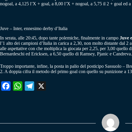
nogoal, a 4,125 l’X + goal, a 8,00 l’X + nogoal, a 5,75 il 2 + goal ed a 
Juve – Inter, ennesimo derby d’Italia
In serata, alle 20:45, dopo tante polemiche, finalmente in campo
Juve e
l’1 alto dei campioni d’Italia in carica a 2,30, non molto distante dal 2
alle aspettative con che moltiplica la giocata per 2,25, per 3,00 quell
Bernardeschi ed Ericksen, a 6,50 quello di Ramsey, Pjanic e Candreva.
Troppo importante, infine, la posta in palio del posticipo Sassuolo – Br
2. A doppia cifra il metodo del primo goal con quello su punizione a 13,0
Fa
W
Te
X
ce
ha
le
bo
ts
gr
ok
A
a
pp
m