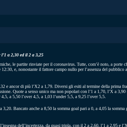
l’1 a 2,30 ed il 2 a 3,25
he, le partite rinviate per il coronavirus. Tutte, com’è noto, a porte 
 12:30, e, nonostante il fattore campo nullo per l’assenza del pubblico
2 e ancor di più l’X2 a 1,79. Diversi gli esiti al termine della prima fra
essione. Quote a senso unico ma non popolari con l’1 a 1,70, l’X a 3,90 e
 4,5, a 5,50 l’over 4,5, a 1,03 l’under 5,5, a 9,25 l’over 5,5.
 a 3,20. Bancato anche a 8,50 la somma goal pari a 0, a 4,05 la somma g
l’insegna dell’incertezza, da quasi tripla, con il 2 a 2,60, l’1 a 2,95 e 