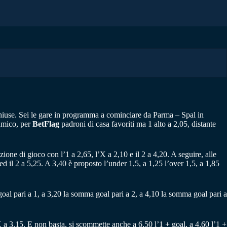
chiuse. Sei le gare in programma a cominciare da Parma – Spal in
 amico, per
BetFlag
padroni di casa favoriti ma 1 alto a 2,05, distante
zione di gioco con l’1 a 2,65, l’X a 2,10 e il 2 a 4,20. A seguire, alle
d il 2 a 5,25. A 3,40 è proposto l’under 1,5, a 1,25 l’over 1,5, a 1,85
oal pari a 1, a 3,20 la somma goal pari a 2, a 4,10 la somma goal pari a
l’X a 3,15. E non basta, si scommette anche a 6,50 l’1 + goal, a 4,60 l’1 +