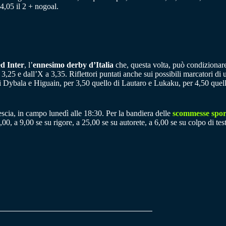
4,05 il 2 + nogoal.
d Inter
, l’
ennesimo derby d’Italia
che, questa volta, può condizionare
 a 3,25 e dall’X a 3,35. Riflettori puntati anche sui possibili marcatori 
o di Dybala e Higuain, per 3,50 quello di Lautaro e Lukaku, per 4,50 qu
escia, in campo lunedì alle 18:30. Per la bandiera delle
scommesse sport
0, a 9,00 se su rigore, a 25,00 se su autorete, a 6,00 se su colpo di test