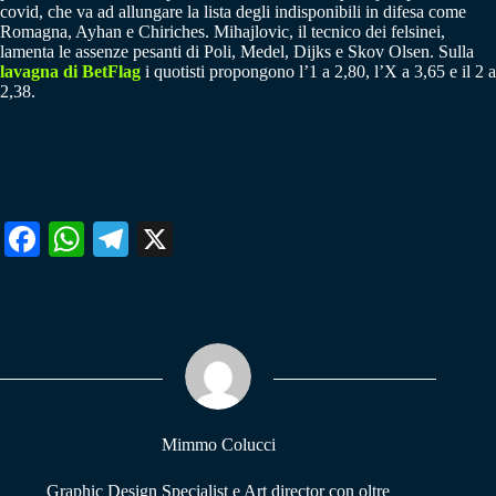
covid, che va ad allungare la lista degli indisponibili in difesa come
Romagna, Ayhan e Chiriches. Mihajlovic, il tecnico dei felsinei,
lamenta le assenze pesanti di Poli, Medel, Dijks e Skov Olsen. Sulla
lavagna di BetFlag
i quotisti propongono l’1 a 2,80, l’X a 3,65 e il 2 a
2,38.
Fa
W
Te
X
ce
ha
le
bo
ts
gr
ok
A
a
pp
m
Mimmo Colucci
Graphic Design Specialist e Art director con oltre