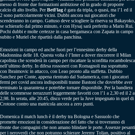
messo di fronte due formazioni ambiziose ed in grado di proporre
calcio di alto livello. Per
BetFlag
è gara da tripla, o quasi, ma l’1 ed il
2 sono particolarmente vicini. Dubbi ancora sui giocatori che
scenderanno in campo. Gattuso deve sciogliere la riserva su Bakayoko,
se schierarlo dal primo minuto, e con Hysaj sarà preferito a Mario Rui.
Pochi dubbi e molte certezze in casa bergamasca con Zapata in campo
subito e Muriel che ripartirà dalla panchina.
Emozioni in campo ed anche fuori per l’ennesimo derby della
Madonnina delle 18. Questa volta è l’Inter a dover rincorrere il Milan
capolista che scenderà in campo per riscattare la sconfitta rocambolesca
nell’ultimo derby. In difesa rossoneri con Romagnoli ma soprattutto
con Ibraimovic in attacco, con Leao pronto alla staffetta. Dubbio
Sanchez per Conte, appena rientrato dal Sudamerica, con i giocatori
fermi per covid ancora indisponibili tranne Bastoni che dovrebbe aver
terminato la quarantena e potrebbe tornare disponibile. Per la bandiera
delle scommesse nerazzurri leggermente favoriti con l’1 a 2,30 ed il 2 a
2,98. In serata, alle 20:45, disco verde per la Juve impegnato in quel di
Crotone contro una matricola ancora a zero punti.
Domenica il match lunch è il derby tra Bologna e Sassuolo che
promette emozioni in considerazione del fatto che si troveranno di
fronte due compagini che non amano blindare le porte. Assenze pesanti
per i neroverdi che non potranno schierare Jeremy Toljan, positivo al