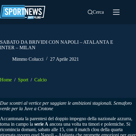
Salta
al
Cerca
contenuto
SABATO DA BRIVIDI CON NAPOLI – ATALANTA E
INTER – MILAN
Mimmo Colucci
27 Aprile 2021
Home
/
Sport
/
Calcio
Due scontri al vertice per saggiare le ambizioni stagionali. Semaforo
verde per la Juve a Crotone
Accantonata la parentesi del doppio impegno della nazionale azzurra,
torna in campo la
serie A
ancora una volta tra timori e polemiche. Si
ricomincia domani, sabato alle 15, con il match clou della quarta
giornata ovvero quel Napoli – Atalanta che promette emozioni per aver