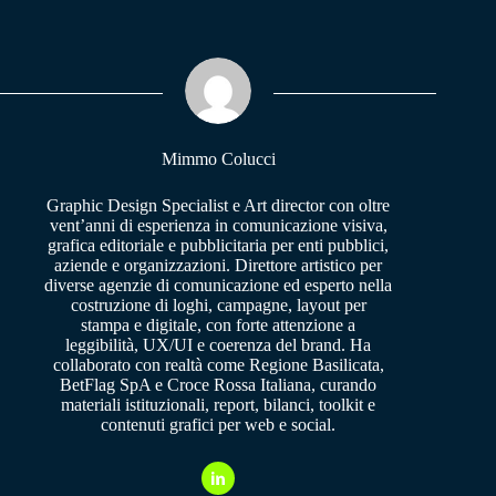
bo
ts
gr
ok
A
a
pp
m
Mimmo Colucci
Graphic Design Specialist e Art director con oltre
vent’anni di esperienza in comunicazione visiva,
grafica editoriale e pubblicitaria per enti pubblici,
aziende e organizzazioni. Direttore artistico per
diverse agenzie di comunicazione ed esperto nella
costruzione di loghi, campagne, layout per
stampa e digitale, con forte attenzione a
leggibilità, UX/UI e coerenza del brand. Ha
collaborato con realtà come Regione Basilicata,
BetFlag SpA e Croce Rossa Italiana, curando
materiali istituzionali, report, bilanci, toolkit e
contenuti grafici per web e social.