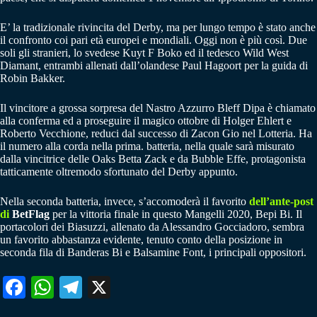
E’ la tradizionale rivincita del Derby, ma per lungo tempo è stato anche
il confronto coi pari età europei e mondiali. Oggi non è più così. Due
soli gli stranieri, lo svedese Kuyt F Boko ed il tedesco Wild West
Diamant, entrambi allenati dall’olandese Paul Hagoort per la guida di
Robin Bakker.
Il vincitore a grossa sorpresa del Nastro Azzurro Bleff Dipa è chiamato
alla conferma ed a proseguire il magico ottobre di Holger Ehlert e
Roberto Vecchione, reduci dal successo di Zacon Gio nel Lotteria. Ha
il numero alla corda nella prima. batteria, nella quale sarà misurato
dalla vincitrice delle Oaks Betta Zack e da Bubble Effe, protagonista
tatticamente oltremodo sfortunato del Derby appunto.
Nella seconda batteria, invece, s’accomoderà il favorito
dell’ante-post
di
BetFlag
per la vittoria finale in questo Mangelli 2020, Bepi Bi. Il
portacolori dei Biasuzzi, allenato da Alessandro Gocciadoro, sembra
un favorito abbastanza evidente, tenuto conto della posizione in
seconda fila di Banderas Bi e Balsamine Font, i principali oppositori.
Fa
W
Te
X
ce
ha
le