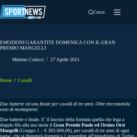
Salta
al
Cerca
contenuto
EMOZIONI GARANTITE DOMENICA CON IL GRAN
PREMIO MANGELLI
Mimmo Colucci
27 Aprile 2021
Home
/
Cavalli
Due batterie ed una finale per cavalli di tre anni. Oltre trecentomila
euro di montepremi
Due batterie e finale. E’ il fascino della formula quella che lega a
doppio filo alla sua storia il
Gran Premio Paolo ed Orsino Orsi
Mangelli
(Gruppo 1 – € 303.600,00), per cavalli di tre anni di ogni
paese, che si disputerà domenica 1 novembre all’ippodromo di Torino.