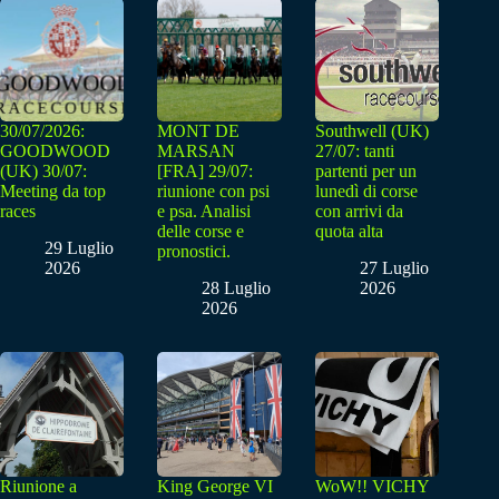
30/07/2026:
MONT DE
Southwell (UK)
GOODWOOD
MARSAN
27/07: tanti
(UK) 30/07:
[FRA] 29/07:
partenti per un
Meeting da top
riunione con psi
lunedì di corse
races
e psa. Analisi
con arrivi da
delle corse e
quota alta
29 Luglio
pronostici.
2026
27 Luglio
28 Luglio
2026
2026
Riunione a
King George VI
WoW!! VICHY