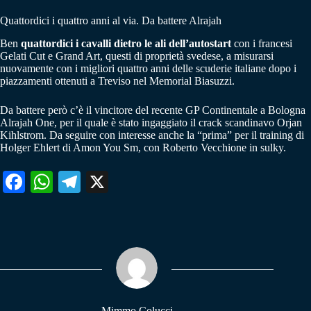
Quattordici i quattro anni al via. Da battere Alrajah
Ben
quattordici i cavalli dietro le ali dell’autostart
con i francesi
Gelati Cut e Grand Art, questi di proprietà svedese, a misurarsi
nuovamente con i migliori quattro anni delle scuderie italiane dopo i
piazzamenti ottenuti a Treviso nel Memorial Biasuzzi.
Da battere però c’è il vincitore del recente GP Continentale a Bologna
Alrajah One, per il quale è stato ingaggiato il crack scandinavo Orjan
Kihlstrom. Da seguire con interesse anche la “prima” per il training di
Holger Ehlert di Amon You Sm, con Roberto Vecchione in sulky.
Fa
W
Te
X
ce
ha
le
bo
ts
gr
ok
A
a
pp
m
Mimmo Colucci