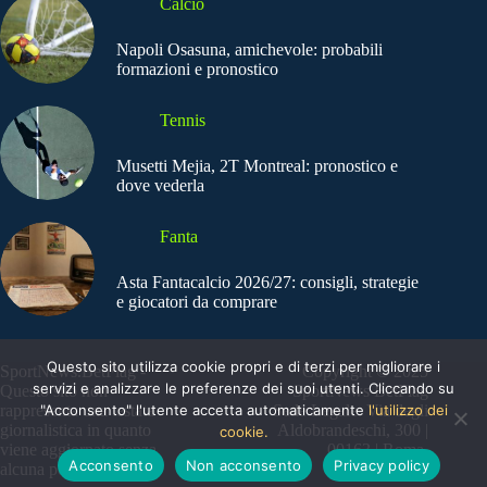
Calcio
Napoli Osasuna, amichevole: probabili
formazioni e pronostico
Tennis
Musetti Mejia, 2T Montreal: pronostico e
dove vederla
Fanta
Asta Fantacalcio 2026/27: consigli, strategie
e giocatori da comprare
Questo sito utilizza cookie propri e di terzi per migliorare i
SportNews.BetFlag -
Copyright © 2025
servizi e analizzare le preferenze dei suoi utenti. Cliccando su
Questo sito non
SportNews BetFlag
"Acconsento" l'utente accetta automaticamente
l'utilizzo dei
rappresenta una testata
Sede Legale: Via degli
giornalistica in quanto
Aldobrandeschi, 300 |
cookie.
viene aggiornato senza
00163 | Roma
Acconsento
Non acconsento
Privacy policy
alcuna periodicità