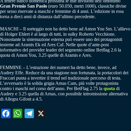
A tenere banco domenica prossima le due divisioni dell’omonimo
Gran Premio San Paolo
(euro 50.050, metri 1600), classiche divise
per sesso riservate a maschi e femmine di 4 anni. L’edizione in rosa
torna a dieci anni di distanza dall’ultimo precedente.
MASCHI – Il sorteggio non ha detto bene ad Amon You Sm. L’allievo
di Holger Ehlert è al largo di tutti, in sulky Roberto Vecchione.
Nonostante la sistemazione esterna può essere uno dei protagonisti
insieme ad Aramis Ek ed Ares Caf. Nelle quote d’ante-post
informativo del provider leader del segmento online Betflag 2.6 la
quota di Amon You, 3.25 quelle di Aramis e Ares.
FEMMINE – L’estrazione dei numeri ha detto bene, invece, ad
Audrey Effe. Reduce da una stagione non fortunata, la portacolori dei
Fraccari punta a invertire il trend nel tradizionale percorso di testa.
L’avversario è la solida grigia Arnas Cam, più volte protagonista
contro i maschi nel corso dell’anno. Per BetFlag 2.75 la
quota
di
Audrey e 3.25 quella di Arnas, con possibile intromissione alternativa
di Allegra Gifont a 4.5.
Fa
W
Te
X
ce
ha
le