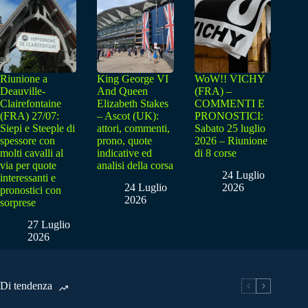
Riunione a
King George VI
WoW!! VICHY
Deauville-
And Queen
(FRA) –
Clairefontaine
Elizabeth Stakes
COMMENTI E
(FRA) 27/07:
– Ascot (UK):
PRONOSTICI:
Siepi e Steeple di
attori, commenti,
Sabato 25 luglio
spessore con
prono, quote
2026 – Riunione
molti cavalli al
indicative ed
di 8 corse
via per quote
analisi della corsa
24 Luglio
interessanti e
24 Luglio
2026
pronostici con
2026
sorprese
27 Luglio
2026
Di tendenza