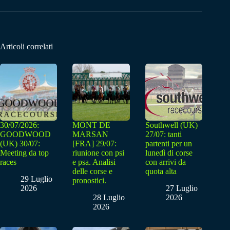
Articoli correlati
30/07/2026:
MONT DE
Southwell (UK)
GOODWOOD
MARSAN
27/07: tanti
(UK) 30/07:
[FRA] 29/07:
partenti per un
Meeting da top
riunione con psi
lunedì di corse
races
e psa. Analisi
con arrivi da
delle corse e
quota alta
29 Luglio
pronostici.
2026
27 Luglio
28 Luglio
2026
2026