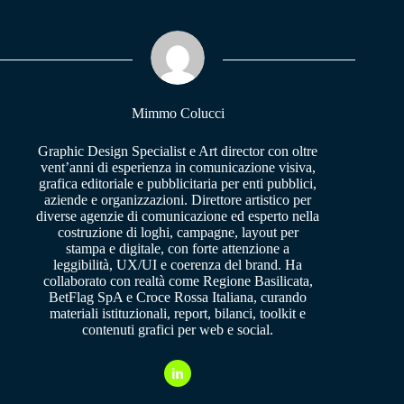
bo
ts
gr
ok
A
a
pp
m
Mimmo Colucci
Graphic Design Specialist e Art director con oltre
vent’anni di esperienza in comunicazione visiva,
grafica editoriale e pubblicitaria per enti pubblici,
aziende e organizzazioni. Direttore artistico per
diverse agenzie di comunicazione ed esperto nella
costruzione di loghi, campagne, layout per
stampa e digitale, con forte attenzione a
leggibilità, UX/UI e coerenza del brand. Ha
collaborato con realtà come Regione Basilicata,
BetFlag SpA e Croce Rossa Italiana, curando
materiali istituzionali, report, bilanci, toolkit e
contenuti grafici per web e social.