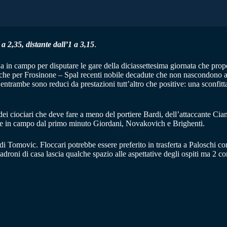
a 2,35, distante dall’1 a 3,15
.
na in campo per disputare le gare della diciassettesima giornata che pr
nche per Frosinone – Spal recenti nobile decadute che non nascondono am
a entrambe sono reduci da prestazioni tutt’altro che positive: una sconfit
 dei ciociari che deve fare a meno del portiere Bardi, dell’attaccante Ci
che in campo dal primo minuto Giordani, Novakovich e Brighenti.
 Tomovic. Floccari potrebbe essere preferito in trasferta a Paloschi con
i padroni di casa lascia qualche spazio alle aspettative degli ospiti ma 2 