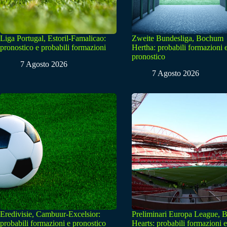
Liga Portugal, Estoril-Famalicao:
Zweite Bundesliga, Bochum
pronostico e probabili formazioni
Hertha: probabili formazioni 
pronostico
7 Agosto 2026
7 Agosto 2026
Eredivisie, Cambuur-Excelsior:
Preliminari Europa League, B
probabili formazioni e pronostico
Hearts: probabili formazioni e