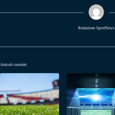
ok
A
a
pp
m
Redazione SportNews
Articoli correlati