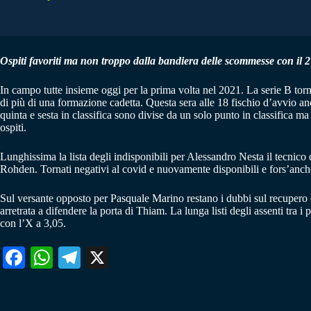
Ospiti favoriti ma non troppo dalla bandiera delle scommesse con il 2 
In campo tutte insieme oggi per la prima volta nel 2021. La serie B tor
di più di una formazione cadetta. Questa sera alle 18 fischio d’avvio a
quinta e sesta in classifica sono divise da un solo punto in classifica m
ospiti.
Lunghissima la lista degli indisponibili per Alessandro Nesta il tecnico
Rohden. Tornati negativi al covid e nuovamente disponibili e fors’an
Sul versante opposto per Pasquale Marino restano i dubbi sul recupero di
arretrata a difendere la porta di Thiam. La lunga listi degli assenti tra 
con l’X a 3,05.
Fa
W
Te
X
ce
ha
le
bo
ts
gr