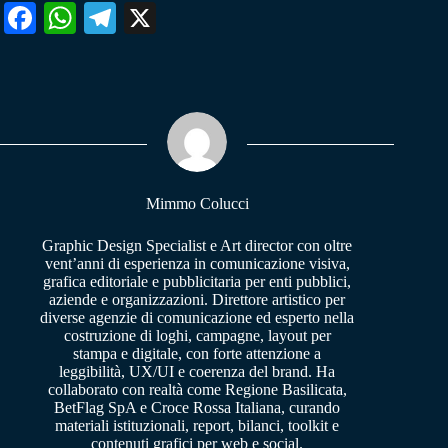
Fa
W
Te
X
ce
ha
le
bo
ts
gr
ok
A
a
pp
m
Mimmo Colucci
Graphic Design Specialist e Art director con oltre
vent’anni di esperienza in comunicazione visiva,
grafica editoriale e pubblicitaria per enti pubblici,
aziende e organizzazioni. Direttore artistico per
diverse agenzie di comunicazione ed esperto nella
costruzione di loghi, campagne, layout per
stampa e digitale, con forte attenzione a
leggibilità, UX/UI e coerenza del brand. Ha
collaborato con realtà come Regione Basilicata,
BetFlag SpA e Croce Rossa Italiana, curando
materiali istituzionali, report, bilanci, toolkit e
contenuti grafici per web e social.