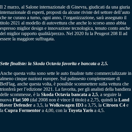
Il 2 marzo, al Salone internazionale di Ginevra, giudicati da una giuria
internazionale di esperti, proposti da alcune riviste del settore dell’auto
che ne curano a turno, ogni anno, l’organizzazione, sarà assegnato il
titolo 2021 al modello di autovettura che anche lo scorso anno abbia
espresso miglior design e innovazione tecnologica, tenuto conto anche
del miglior rapporto qualità/prezzo. Nel 2020 fu la Peugeot 208 II ad
essere la maggiore suffragata.
Sette finaliste: la Skoda Octavia favorita e bancata a 2,5.
Anche questa volta sono sette le auto finaliste tutte commercializzate in
almeno cinque nazioni europee. Sul palinsesto complementare di
BetFlag, anche questa volta, è possibile scommettere sulla vettura che
trionferà per l’edizione 2021. La favorita, per gli analisti della bandiera
delle scommesse, è la
Skoda Octavia bancata a 2,5
, a seguire la
nuova
Fiat 500
(dal 2008 non è vince il titolo) a 2,75, quindi la
Land
Rover Defender
a 3,5, la
Wolkswagen
ID3
a 3,75, la
Citroen C4
e
la
Cupra Formentor
a 4,00, con la
Toyota Yaris
a 4,5.