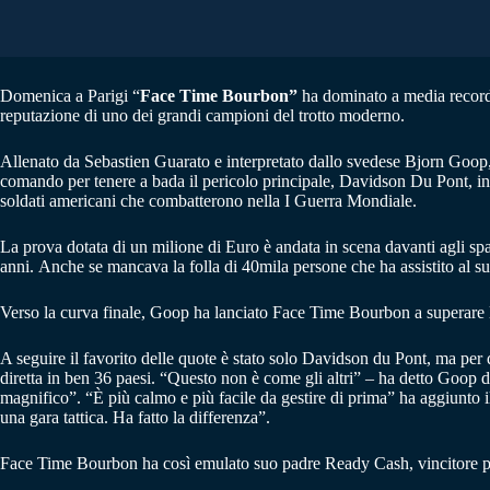
Domenica a Parigi “
Face Time Bourbon”
ha dominato a media record
reputazione di uno dei grandi campioni del trotto moderno.
Allenato da Sebastien Guarato e interpretato dallo svedese Bjorn Goop,
comando per tenere a bada il pericolo principale, Davidson Du Pont, in u
soldati americani che combatterono nella I Guerra Mondiale.
La prova dotata di un milione di Euro è andata in scena davanti agli spa
anni. Anche se mancava la folla di 40mila persone che ha assistito al s
Verso la curva finale, Goop ha lanciato Face Time Bourbon a superare la
A seguire il favorito delle quote è stato solo Davidson du Pont, ma per q
diretta in ben 36 paesi. “Questo non è come gli altri” – ha detto Goop d
magnifico”. “È più calmo e più facile da gestire di prima” ha aggiunto 
una gara tattica. Ha fatto la differenza”.
Face Time Bourbon ha così emulato suo padre Ready Cash, vincitore pe