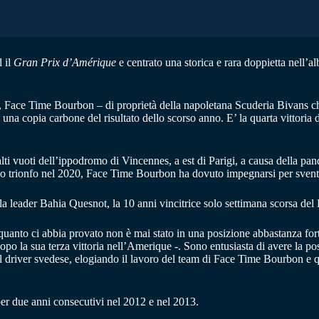
 il
Gran Prix d’Amérique
e centrato una storica e rara doppietta nell’a
 Face Time Bourbon – di proprietà della napoletana Scuderia Bivans che
na copia carbone del risultato dello scorso anno. E’ la quarta vittoria d
lti vuoti dell’ippodromo di Vincennes, a est di Parigi, a causa della pan
uo trionfo nel 2020, Face Time Bourbon ha dovuto impegnarsi per sventare
 leader Bahia Quesnot, la 10 anni vincitrice solo settimana scorsa del 
uanto ci abbia provato non è mai stato in una posizione abbastanza forte 
opo la sua terza vittoria nell’Amerique -. Sono entusiasta di avere la po
il driver svedese, elogiando il lavoro del team di Face Time Bourbon e q
r due anni consecutivi nel 2012 e nel 2013.