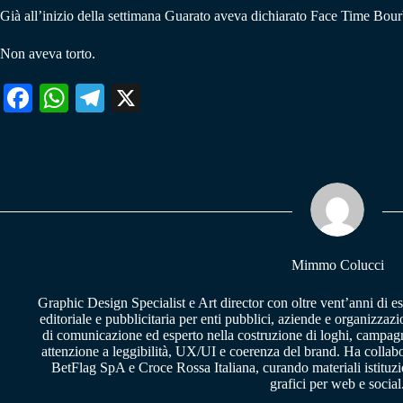
Già all’inizio della settimana Guarato aveva dichiarato Face Time Bour
Non aveva torto.
Fa
W
Te
X
ce
ha
le
bo
ts
gr
ok
A
a
pp
m
Mimmo Colucci
Graphic Design Specialist e Art director con oltre vent’anni di e
editoriale e pubblicitaria per enti pubblici, aziende e organizzazi
di comunicazione ed esperto nella costruzione di loghi, campagne
attenzione a leggibilità, UX/UI e coerenza del brand. Ha collab
BetFlag SpA e Croce Rossa Italiana, curando materiali istituzion
grafici per web e social