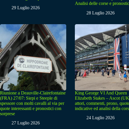
Analisi delle corse e pronostic
29 Luglio 2026
28 Luglio 2026
Riunione a Deauville-Clairefontaine
King George VI And Queen
(FRA) 27/07: Siepi e Steeple di
Elizabeth Stakes – Ascot (UK
spessore con molti cavalli al via per
attori, commenti, prono, quot
quote interessanti e pronostici con
indicative ed analisi della cor
sorprese
24 Luglio 2026
27 Luglio 2026