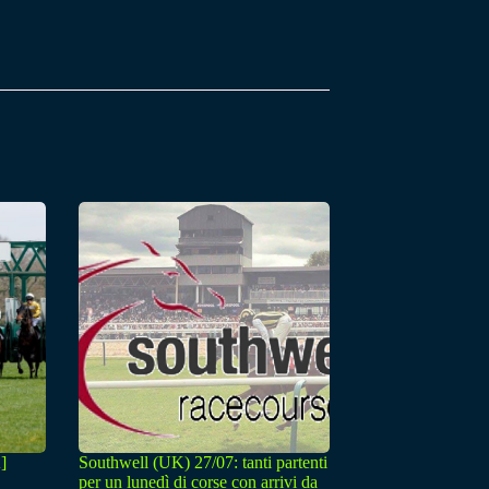
]
Southwell (UK) 27/07: tanti partenti
per un lunedì di corse con arrivi da