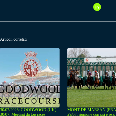
Articoli correlati
30/07/2026: GOODWOOD (UK)
MONT DE MARSAN [FRA
30/07: Meeting da top races
29/07: riunione con psi e psa.