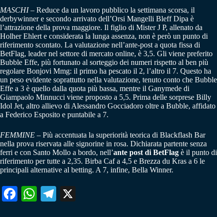
MASCHI
– Reduce da un lavoro pubblico la settimana scorsa, il
derbywinner e secondo arrivato dell’Orsi Mangelli Bleff Dipa è
l’attrazione della prova maggiore. Il figlio di Mister J P, allenato da
Holher Ehlert e considerata la lunga assenza, non è però un punto di
riferimento scontato. La valutazione nell’ante-post a quota fissa di
BetFlag, leader nel settore di mercato online, è 3,5. Gli viene preferito
Bubble Effe, più fortunato al sorteggio dei numeri rispetto al ben più
regolare Bonjovi Mmg: il primo ha pescato il 2, l’altro il 7. Questo ha
un peso evidente soprattutto nella valutazione, tenuto conto che Bubble
Effe a 3 è quello dalla quota più bassa, mentre il Ganymede di
Giampaolo Minnucci viene proposto a 5,5. Prima delle sorprese Billy
Idol Jet, altro allievo di Alessandro Gocciadoro oltre a Bubble, affidato
a Federico Esposito e puntabile a 7.
FEMMINE
– Più accentuata la superiorità teorica di Blackflash Bar
nella prova riservata alle signorine in rosa. Dichiarata partente senza
ferri e con Santo Mollo a bordo, nell’
ante post di BetFlag
è il punto di
riferimento per tutte a 2,35. Birba Caf a 4,5 e Brezza du Kras a 6 le
principali alternative al betting. A 7, infine, Bella Winner.
Fa
W
Te
X
ce
ha
le