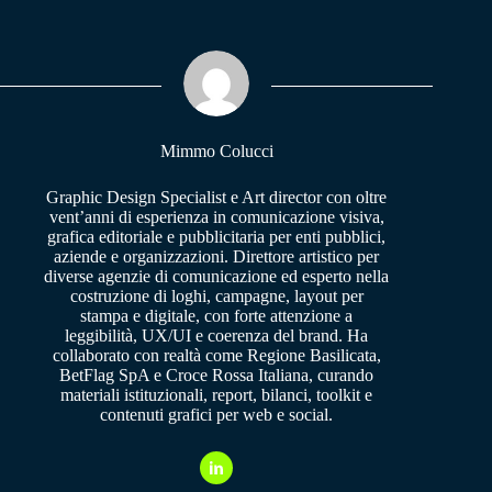
bo
ts
gr
ok
A
a
pp
m
Mimmo Colucci
Graphic Design Specialist e Art director con oltre
vent’anni di esperienza in comunicazione visiva,
grafica editoriale e pubblicitaria per enti pubblici,
aziende e organizzazioni. Direttore artistico per
diverse agenzie di comunicazione ed esperto nella
costruzione di loghi, campagne, layout per
stampa e digitale, con forte attenzione a
leggibilità, UX/UI e coerenza del brand. Ha
collaborato con realtà come Regione Basilicata,
BetFlag SpA e Croce Rossa Italiana, curando
materiali istituzionali, report, bilanci, toolkit e
contenuti grafici per web e social.