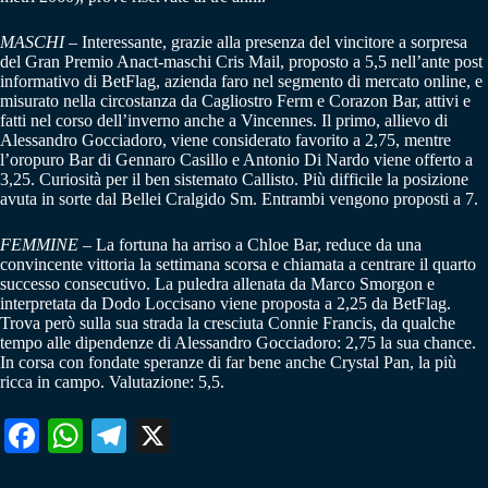
MASCHI
– Interessante, grazie alla presenza del vincitore a sorpresa
del Gran Premio Anact-maschi Cris Mail, proposto a 5,5 nell’ante post
informativo di BetFlag, azienda faro nel segmento di mercato online, e
misurato nella circostanza da Cagliostro Ferm e Corazon Bar, attivi e
fatti nel corso dell’inverno anche a Vincennes. Il primo, allievo di
Alessandro Gocciadoro, viene considerato favorito a 2,75, mentre
l’oropuro Bar di Gennaro Casillo e Antonio Di Nardo viene offerto a
3,25. Curiosità per il ben sistemato Callisto. Più difficile la posizione
avuta in sorte dal Bellei Cralgido Sm. Entrambi vengono proposti a 7.
FEMMINE
– La fortuna ha arriso a Chloe Bar, reduce da una
convincente vittoria la settimana scorsa e chiamata a centrare il quarto
successo consecutivo. La puledra allenata da Marco Smorgon e
interpretata da Dodo Loccisano viene proposta a 2,25 da BetFlag.
Trova però sulla sua strada la cresciuta Connie Francis, da qualche
tempo alle dipendenze di Alessandro Gocciadoro: 2,75 la sua chance.
In corsa con fondate speranze di far bene anche Crystal Pan, la più
ricca in campo. Valutazione: 5,5.
Fa
W
Te
X
ce
ha
le