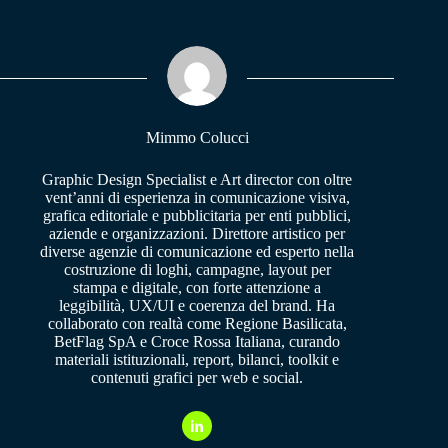
bo
ts
gr
ok
A
a
pp
m
Mimmo Colucci
Graphic Design Specialist e Art director con oltre
vent’anni di esperienza in comunicazione visiva,
grafica editoriale e pubblicitaria per enti pubblici,
aziende e organizzazioni. Direttore artistico per
diverse agenzie di comunicazione ed esperto nella
costruzione di loghi, campagne, layout per
stampa e digitale, con forte attenzione a
leggibilità, UX/UI e coerenza del brand. Ha
collaborato con realtà come Regione Basilicata,
BetFlag SpA e Croce Rossa Italiana, curando
materiali istituzionali, report, bilanci, toolkit e
contenuti grafici per web e social.