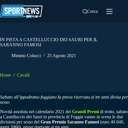
Salta
al
Cerca
contenuto
IN PISTA A CASTELLUCCIO DEI SAURI PER IL
SARANNO FAMOSI
Mimmo Colucci
25 Agosto 2021
Home
/
Cavalli
Sabato all’ippodromo foggiano la prova riservata ai tre anni divisa per
sesso
Novità assoluta nel calendario 2021 dei
Grandi Premi
di trotto, sabato
a Castelluccio dei Sauri in provincia di Foggia vanno in scena le due
divisioni per sesso del
Gran Premio Saranno Famosi
(euro 40.040,
metri 2060), prove riservate ai tre anni.