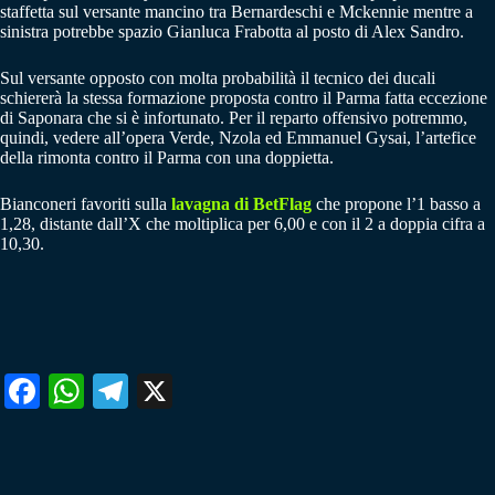
staffetta sul versante mancino tra Bernardeschi e Mckennie mentre a
sinistra potrebbe spazio Gianluca Frabotta al posto di Alex Sandro.
Sul versante opposto con molta probabilità il tecnico dei ducali
schiererà la stessa formazione proposta contro il Parma fatta eccezione
di Saponara che si è infortunato. Per il reparto offensivo potremmo,
quindi, vedere all’opera Verde, Nzola ed Emmanuel Gysai, l’artefice
della rimonta contro il Parma con una doppietta.
Bianconeri favoriti sulla
lavagna di BetFlag
che propone l’1 basso a
1,28, distante dall’X che moltiplica per 6,00 e con il 2 a doppia cifra a
10,30.
Fa
W
Te
X
ce
ha
le
bo
ts
gr