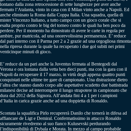
lontano dalla zona retrocessione di sette lunghezze per aver anche
fermato l’Atalanta, vinto in casa con il Milan vinto anche a Napoli. Ed
anche eliminato la Roma dalla Coppa Italia. Una squadra, quella di
mister Vincenzo Italiano, a tutto campo con un gioco corale che si
esalta proprio contro le big del torneo contro le quali ha ben poco da
perdere. Per il momento ha dimostrato di avere le carte in regola per
ambire, pur matricola, ad una onorevolissima permanenza. E’ reduce
dal pari interno con il Parma per 2 a 2 grazie ad una orgogliosa rimonta
nella ripresa durante la quale ha recuperato i due gol subiti nei primi
venticinque minuti di gioco.
E’ reduce da un pari anche la Juventus fermata al Bentegodi dal
Verona e ora lontana dalla vetta ben dieci punti, ma con la gara con il
Napoli da recuperare il 17 marzo, in virtù degli appena quattro punti
conquistati nelle ultime tre gare di campionato. Una distrazione dietro
l’altra che stanno dando corpo alle aspettative scudetto due battistrada
milanesi decise ad interrompere il lungo strapotere in campionato che
dura dal 2012 della Signora. All’andata fini 4 a 1 per i campioni
d’Italia in carica grazie anche ad una doppietta di Ronaldo.
Scontata la squalifica Pirlo recupererà Danilo che tornerà in difesa ad
affiancare de Ligt e Demiral. Confermatissimo in attacco Ronaldo
sicuramente rivedremo al suo fianco Kulusevski perdurando
l’indisponibilità di Dybala e Morata. In mezzo al campo probabile