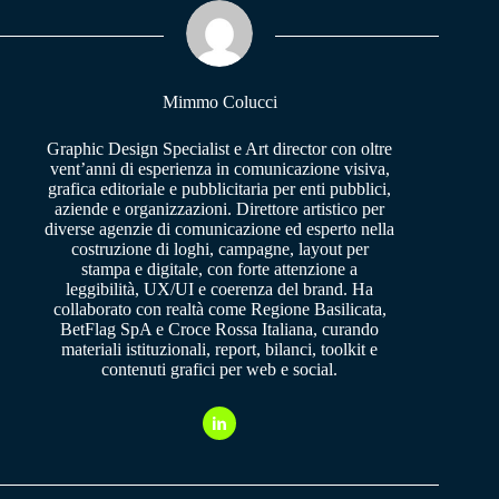
ok
A
a
pp
m
Mimmo Colucci
Graphic Design Specialist e Art director con oltre
vent’anni di esperienza in comunicazione visiva,
grafica editoriale e pubblicitaria per enti pubblici,
aziende e organizzazioni. Direttore artistico per
diverse agenzie di comunicazione ed esperto nella
costruzione di loghi, campagne, layout per
stampa e digitale, con forte attenzione a
leggibilità, UX/UI e coerenza del brand. Ha
collaborato con realtà come Regione Basilicata,
BetFlag SpA e Croce Rossa Italiana, curando
materiali istituzionali, report, bilanci, toolkit e
contenuti grafici per web e social.