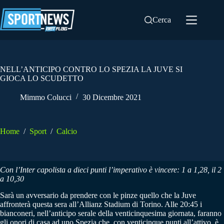
Salta
al
Cerca
contenuto
NELL’ANTICIPO CONTRO LO SPEZIA LA JUVE SI
GIOCA LO SCUDETTO
Mimmo Colucci
30 Dicembre 2021
Home
/
Sport
/
Calcio
Con l’Inter capolista a dieci punti l’imperativo è vincere: 1 a 1,28, il 2
a 10,30
Sarà un avversario da prendere con le pinze quello che la Juve
affronterà questa sera all’Allianz Stadium di Torino. Alle 20:45 i
bianconeri, nell’anticipo serale della venticinquesima giornata, faranno
gli onori di casa ad uno Spezia che, con venticinque punti all’attivo, è