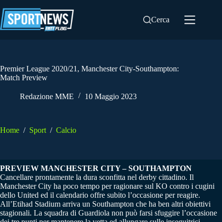
Salta
al
Cerca
contenuto
Premier League 2020/21, Manchester City-Southampton:
Match Preview
Redazione MME
10 Maggio 2023
Home
/
Sport
/
Calcio
PREVIEW MANCHESTER CITY – SOUTHAMPTON
Cancellare prontamente la dura sconfitta nel derby cittadino. Il
Manchester City ha poco tempo per ragionare sul KO contro i cugini
dello United ed il calendario offre subito l’occasione per reagire.
All’Etihad Stadium arriva un Southampton che ha ben altri obiettivi
stagionali. La squadra di Guardiola non può farsi sfuggire l’occasione
dei tre punti per mantenere la vetta ed allungare sulle inseguitrici.