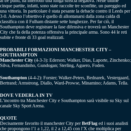
ai tre punti, ha interrotto una lunga striscia negativa. Nelle ultime
cinque partite, infatti, sono state raccolte tre sconfitte, un pareggio ed
una vittoria. In particolare è stata pesante la debacle contro il Leeds per
3-0. Adesso l’obiettivo è quello di allontanarsi dalla zona calda di
classifica con il Fulham distante sette lunghezze. Per far ciò, il
Southampton deve registrare la fase difensiva e troverà un Manchester
City che fa della potenza offensiva la principale arma. Sono 44 le reti
subite e fronte di 33 goal realizzati.
PROBABILI FORMAZIONI MANCHESTER CITY –
SOUTHAMPTON
Manchester City
(4-3-3): Ederson; Walker, Dias, Laporte, Zinchenko;
Silva, Fernandinho, Gundogan; Sterling, Aguero, Foden.
Southampton
(4-4-2): Forster; Walker-Peters, Bednarek, Vestergaard,
Bertrand; Armstrong, Diallo, Ward-Prowse, Minamino; Adams, Tella.
DOVE VEDERLA IN TV
L’incontro tra Manchester City e Southampton sarà visibile su Sky sul
canale Sky Sport Arena.
QUOTE
Decisamente favorito il manchester City per
BetFlag
ed i suoi analisti
che propongono l’1 a 1,22, il 2 a 12,45 con l’X che moltiplica per