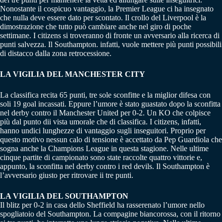
Nonostante il cospicuo vantaggio, la Premier League ci ha insegnato
che nulla deve essere dato per scontato. Il crollo del Liverpool è la
dimostrazione che tutto può cambiare anche nel giro di poche
settimane. I citizens si troveranno di fronte un avversario alla ricerca di
punti salvezza. Il Southampton. infatti, vuole mettere più punti possibili
di distacco dalla zona retrocessione.
LA VIGILIA DEL MANCHESTER CITY
La classifica recita 65 punti, tre sole sconfitte e la miglior difesa con
soli 19 goal incassati. Eppure l’umore è stato guastato dopo la sconfitta
nel derby contro il Manchester United per 0-2. Un KO che colpisce
più dal punto dii vista umorale che di classifica. I citizens, infatti,
hanno undici lunghezze di vantaggio sugli inseguitori. Proprio per
questo motivo nessun calo di tensione è accettato da Pep Guardiola che
sogna anche la Champions League in questa stagione. Nelle ultime
cinque partite di campionato sono state raccolte quattro vittorie e,
appunto, la sconfitta nel derby contro i red devils. Il Southampton è
l’avversario giusto per ritrovare ii tre punti.
LA VIGILIA DEL SOUTHAMPTON
Il blitz per 0-2 in casa dello Sheffield ha rasserenato l’umore nello
spogliatoio del Southampton. La compagine biancorossa, con il ritorno