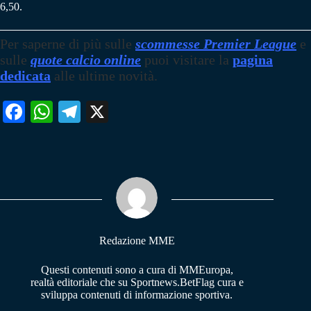
6,50.
Per saperne di più sulle
scommesse Premier League
e
sulle
quote calcio online
puoi visitare la
pagina
dedicata
alle ultime novità.
Fa
W
Te
X
ce
ha
le
bo
ts
gr
ok
A
a
pp
m
Redazione MME
Questi contenuti sono a cura di MMEuropa,
realtà editoriale che su Sportnews.BetFlag cura e
sviluppa contenuti di informazione sportiva.