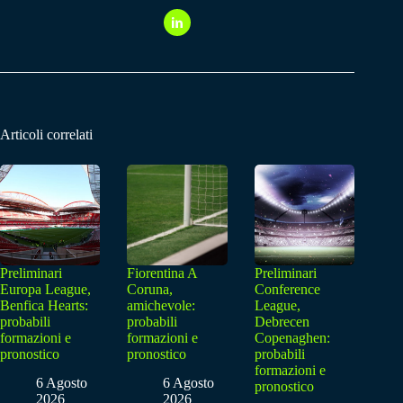
Articoli correlati
Preliminari
Fiorentina A
Preliminari
Europa League,
Coruna,
Conference
Benfica Hearts:
amichevole:
League,
probabili
probabili
Debrecen
formazioni e
formazioni e
Copenaghen:
pronostico
pronostico
probabili
formazioni e
6 Agosto
6 Agosto
pronostico
2026
2026