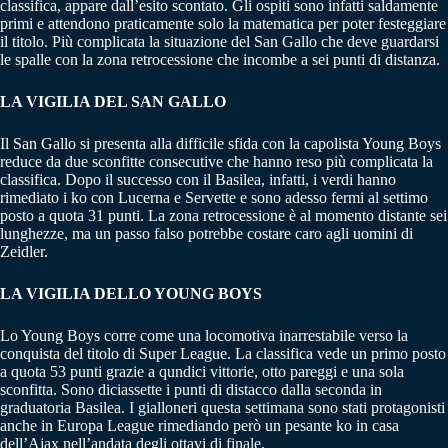
classifica, appare dall’esito scontato. Gli ospiti sono infatti saldamente
primi e attendono praticamente solo la matematica per poter festeggiare
il titolo. Più complicata la situazione del San Gallo che deve guardarsi
le spalle con la zona retrocessione che incombe a sei punti di distanza.
LA VIGILIA DEL SAN GALLO
Il San Gallo si presenta alla difficile sfida con la capolista Young Boys
reduce da due sconfitte consecutive che hanno reso più complicata la
classifica. Dopo il successo con il Basilea, infatti, i verdi hanno
rimediato i ko con Lucerna e Servette e sono adesso fermi al settimo
posto a quota 31 punti. La zona retrocessione è al momento distante sei
lunghezze, ma un passo falso potrebbe costare caro agli uomini di
Zeidler.
LA VIGILIA DELLO YOUNG BOYS
Lo Young Boys corre come una locomotiva inarrestabile verso la
conquista del titolo di Super League. La classifica vede un primo posto
a quota 53 punti grazie a qundici vittorie, otto pareggi e una sola
sconfitta. Sono diciassette i punti di distacco dalla seconda in
graduatoria Basilea. I gialloneri questa settimana sono stati protagonisti
anche in Europa League rimediando però un pesante ko in casa
dell’Ajax nell’andata degli ottavi di finale.