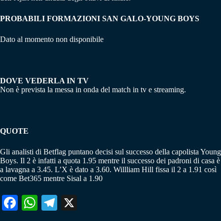
PROBABILI FORMAZIONI SAN GALO-YOUNG BOYS
Dato al momento non disponibile
DOVE VEDERLA IN TV
Non è prevista la messa in onda del match in tv e streaming.
QUOTE
Gli analisti di Betflag puntano decisi sul successo della capolista Young
Boys. Il 2 è infatti a quota 1.95 mentre il successo dei padroni di casa è
a lavagna a 3.45. L’X è dato a 3.60. Willliam Hill fissa il 2 a 1.91 così
come Bet365 mentre Sisal a 1.90
Fa
W
Te
X
ce
ha
le