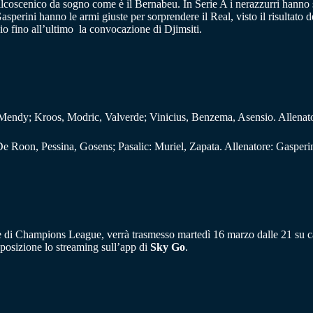
palcoscenico da sogno come è il Bernabeu. In Serie A i nerazzurri hanno
erini hanno le armi giuste per sorprendere il Real, visto il risultato d
bio fino all’ultimo la convocazione di Djimsiti.
Mendy; Kroos, Modric, Valverde; Vinicius, Benzema, Asensio. Allenat
 De Roon, Pessina, Gosens; Pasalic: Muriel, Zapata. Allenatore: Gasperi
nale di Champions League, verrà trasmesso martedì 16 marzo dalle 21 su c
sposizione lo streaming sull’app di
Sky Go
.