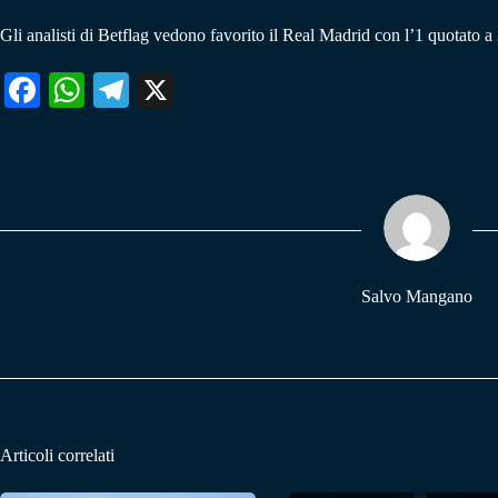
Gli analisti di Betflag vedono favorito il Real Madrid con l’1 quotato a
Fa
W
Te
X
ce
ha
le
bo
ts
gr
ok
A
a
pp
m
Salvo Mangano
Articoli correlati