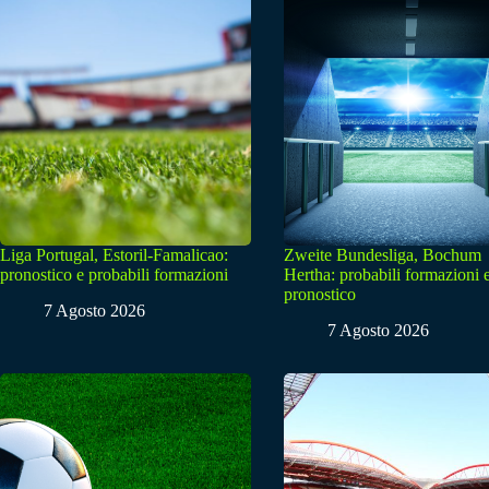
Liga Portugal, Estoril-Famalicao:
Zweite Bundesliga, Bochum
pronostico e probabili formazioni
Hertha: probabili formazioni 
pronostico
7 Agosto 2026
7 Agosto 2026