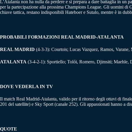
L’Atalanta non ha nulla da perdere e si prepara a dare battaglia in un 
per la partecipazione alla prossima Champions League. Gli uomini di Gasp
chiave tattica, restano indisponibili Hateboer e Sutalo, mentre è in dub
PROBABILI FORMAZIONI REAL MADRID-ATALANTA
REAL MADRID
(4-3-3): Courtois; Lucas Vazquez, Ramos, Varane, 
ATALANTA
(3-4-2-1): Sportiello; Tolói, Romero, Djimsiti; Maehle,
DOVE VEDERLA IN TV
Il match Real Madrid-Atalanta, valido per il ritorno degli ottavi di fi
201 del satellite) e Sky Sport (canale 252). Gli appassionati hanno a di
QUOTE