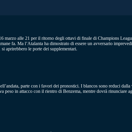
marzo alle 21 per il ritorno degli ottavi di finale di Champions League
imane fa. Ma l’Atalanta ha dimostrato di essere un avversario imprevedib
 si aprirebbero le porte dei supplementari.
dell’andata, parte con i favori dei pronostici. I blancos sono reduci dalla
trova peso in attacco con il rientro di Benzema, mentre dovrà rinunciare a