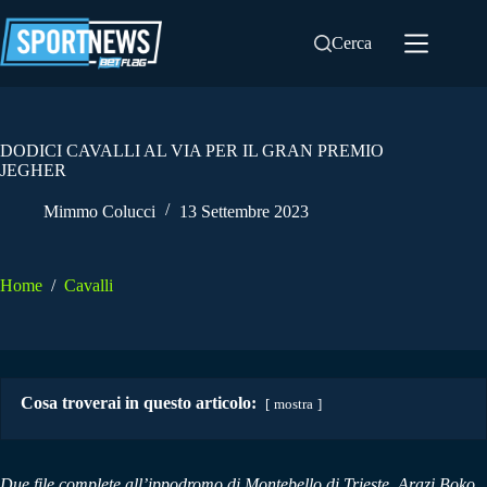
Salta
al
Cerca
contenuto
DODICI CAVALLI AL VIA PER IL GRAN PREMIO
JEGHER
Mimmo Colucci
13 Settembre 2023
Home
/
Cavalli
Cosa troverai in questo articolo:
mostra
Due file complete all’ippodromo di Montebello di Trieste. Arazi Boko