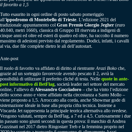
il favorito a 1,5
Tutto esaurito in ogni ordine di posto sabato pomeriggio
all’
ippodromo di Montebello di Trieste
. L’edizione 2021 del
tradizionale appuntamento col
Gran Premio Giorgio Jegher
(euro
40.040, metri 1660), classica di Gruppo III riservata a indigeni di
cinque anni ed oltre ed esteri di quattro ed oltre, ha raccolto il numero
massimo di adesioni previsto dal regolamento. Dodici, infatti, i cavalli
al via, due file complete dietro le ali dell’autostart.
Ante-post
Il ruolo di favorito va affidato di diritto al rientrante
Arazi Boko
che,
grazie ad un sorteggio favorevole avendo pescato il 2, avrà la
possibilità di utilizzare il preferito cliché di testa. Nelle
quote in ante-
post informativo di BetFlag
, società leader nel settore del mercato
online, l’allievo di
Alessandro Gocciadoro
– che ha vinto l’edizione
dello scorso anno e viene affidato nella circostanza a Santo Mollo –
viene proposto a 1,5. Arroccato alla corda, anche Showmar gode di
sistemazione ideale in base alla propria cifra tecnica. Insieme a
Viscarda Jet rappresenta la principale teorica alternativa allo svedese.
Vengono valutati, sempre da BetFlag, a 7 ed a 4,5. Curiosamente i due
in passato sono giunti secondi in questa prova: il maschio di Andrea
Guzzinati nel 2017 dietro Ringostarr Treb e la femmina proprio nel
2020 ha scortato a traguardo il compagno di allenamento Arazi.