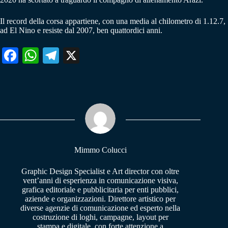
Il record della corsa appartiene, con una media al chilometro di 1.12.7,
ad El Nino e resiste dal 2007, ben quattordici anni.
Fa
W
Te
X
ce
ha
le
bo
ts
gr
ok
A
a
pp
m
Mimmo Colucci
Graphic Design Specialist e Art director con oltre
vent’anni di esperienza in comunicazione visiva,
grafica editoriale e pubblicitaria per enti pubblici,
aziende e organizzazioni. Direttore artistico per
diverse agenzie di comunicazione ed esperto nella
costruzione di loghi, campagne, layout per
stampa e digitale, con forte attenzione a