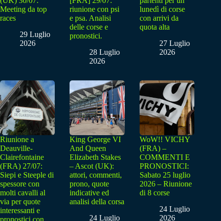
(UK) 30/07:
[FRA] 29/07:
partenti per un
Meeting da top
riunione con psi
lunedì di corse
races
e psa. Analisi
con arrivi da
delle corse e
quota alta
29 Luglio
pronostici.
2026
27 Luglio
28 Luglio
2026
2026
Riunione a
King George VI
WoW!! VICHY
Deauville-
And Queen
(FRA) –
Clairefontaine
Elizabeth Stakes
COMMENTI E
(FRA) 27/07:
– Ascot (UK):
PRONOSTICI:
Siepi e Steeple di
attori, commenti,
Sabato 25 luglio
spessore con
prono, quote
2026 – Riunione
molti cavalli al
indicative ed
di 8 corse
via per quote
analisi della corsa
24 Luglio
interessanti e
24 Luglio
2026
pronostici con