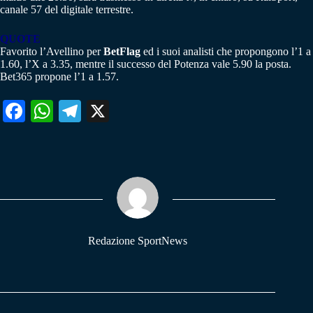
canale 57 del digitale terrestre.
QUOTE
Favorito l’Avellino per
BetFlag
ed i suoi analisti che propongono l’1 a
1.60, l’X a 3.35, mentre il successo del Potenza vale 5.90 la posta.
Bet365 propone l’1 a 1.57.
Fa
W
Te
X
ce
ha
le
bo
ts
gr
ok
A
a
pp
m
Redazione SportNews