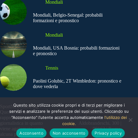
Mondiali
Mondiali, Belgio-Senegal: probabili
formazioni e pronostico
Mondiali
Mondiali, USA Bosnia: probabili formazioni
e pronostico
Tennis
Paolini Golubic, 2T Wimbledon: pronostico e
dove vederla
Questo sito utilizza cookie propri e di terzi per migliorare i
SportNews.BetFlag -
Copyright © 2025
servizi e analizzare le preferenze dei suoi utenti. Cliccando su
Questo sito non
SportNews BetFlag
rappresenta una testata
"Acconsento" l'utente accetta automaticamente
Sede Legale: Via degli
l'utilizzo dei
giornalistica in quanto
Aldobrandeschi, 300 |
cookie.
viene aggiornato senza
00163 | Roma
Acconsento
Non acconsento
Privacy policy
alcuna periodicità