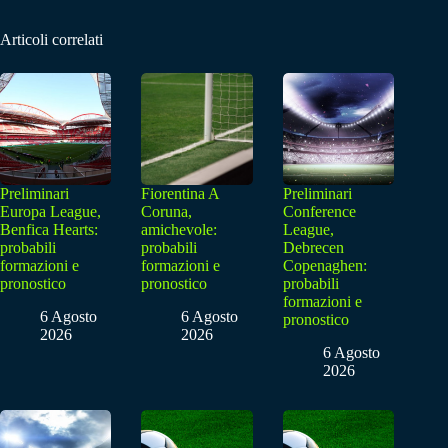
Articoli correlati
Preliminari
Fiorentina A
Preliminari
Europa League,
Coruna,
Conference
Benfica Hearts:
amichevole:
League,
probabili
probabili
Debrecen
formazioni e
formazioni e
Copenaghen:
pronostico
pronostico
probabili
formazioni e
6 Agosto
6 Agosto
pronostico
2026
2026
6 Agosto
2026