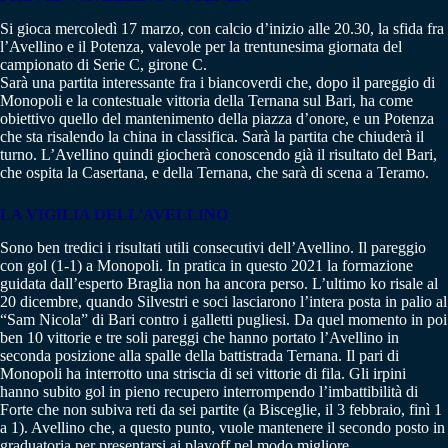
Si gioca mercoledì 17 marzo, con calcio d’inizio alle 20.30, la sfida fra
l’Avellino e il Potenza, valevole per la trentunesima giornata del
campionato di Serie C, girone C.
Sarà una partita interessante fra i biancoverdi che, dopo il pareggio di
Monopoli e la contestuale vittoria della Ternana sul Bari, ha come
obiettivo quello del mantenimento della piazza d’onore, e un Potenza
che sta risalendo la china in classifica. Sarà la partita che chiuderà il
turno. L’Avellino quindi giocherà conoscendo già il risultato del Bari,
che ospita la Casertana, e della Ternana, che sarà di scena a Teramo.
LA VIGILIA DELL’AVELLINO
Sono ben tredici i risultati utili consecutivi dell’Avellino. Il pareggio
con gol (1-1) a Monopoli. In pratica in questo 2021 la formazione
guidata dall’esperto Braglia non ha ancora perso. L’ultimo ko risale al
20 dicembre, quando Silvestri e soci lasciarono l’intera posta in palio al
“Sam Nicola” di Bari contro i galletti pugliesi. Da quel momento in poi
ben 10 vittorie e tre soli pareggi che hanno portato l’Avellino in
seconda posizione alla spalle della battistrada Ternana. Il pari di
Monopoli ha interrotto una striscia di sei vittorie di fila. Gli irpini
hanno subito gol in pieno recupero interrompendo l’imbattibilità di
Forte che non subiva reti da sei partite (a Bisceglie, il 3 febbraio, finì 1
a 1). Avellino che, a questo punto, vuole mantenere il secondo posto in
graduatoria per presentarsi ai playoff nel modo migliore.