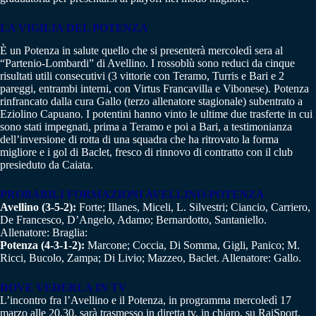
LA VIGILIA DEL POTENZA
È un Potenza in salute quello che si presenterà mercoledì sera al
“Partenio-Lombardi” di Avellino. I rossoblù sono reduci da cinque
risultati utili consecutivi (3 vittorie con Teramo, Turris e Bari e 2
pareggi, entrambi interni, con Virtus Francavilla e Vibonese). Potenza
rinfrancato dalla cura Gallo (terzo allenatore stagionale) subentrato a
Eziolino Capuano. I potentini hanno vinto le ultime due trasferte in cui
sono stati impegnati, prima a Teramo e poi a Bari, a testimonianza
dell’inversione di rotta di una squadra che ha ritrovato la forma
migliore e i gol di Baclet, fresco di rinnovo di contratto con il club
presieduto da Caiata.
PROBABILI FORMAZIONI AVELLINO-POTENZA
Avellino (3-5-2):
Forte; Illanes, Miceli, L. Silvestri; Ciancio, Carriero,
De Francesco, D’Angelo, Adamo; Bernardotto, Santaniello.
Allenatore: Braglia:
Potenza (4-3-1-2):
Marcone; Coccia, Di Somma, Gigli, Panico; M.
Ricci, Bucolo, Zampa; Di Livio; Mazzeo, Baclet. Allenatore: Gallo.
DOVE VEDERLA IN TV
L’incontro fra l’Avellino e il Potenza, in programma mercoledì 17
marzo alle 20.30, sarà trasmesso in diretta tv, in chiaro, su RaiSport,