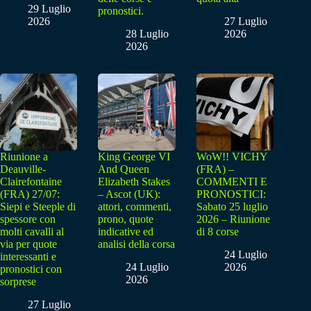
29 Luglio
pronostici.
2026
27 Luglio
28 Luglio
2026
2026
Riunione a
King George VI
WoW!! VICHY
Deauville-
And Queen
(FRA) –
Clairefontaine
Elizabeth Stakes
COMMENTI E
(FRA) 27/07:
– Ascot (UK):
PRONOSTICI:
Siepi e Steeple di
attori, commenti,
Sabato 25 luglio
spessore con
prono, quote
2026 – Riunione
molti cavalli al
indicative ed
di 8 corse
via per quote
analisi della corsa
24 Luglio
interessanti e
24 Luglio
2026
pronostici con
2026
sorprese
27 Luglio