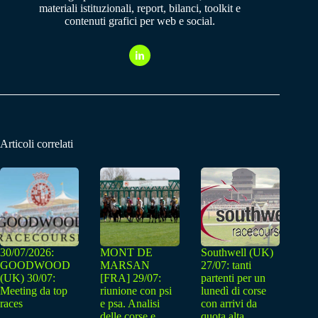
materiali istituzionali, report, bilanci, toolkit e
contenuti grafici per web e social.
Articoli correlati
30/07/2026:
MONT DE
Southwell (UK)
GOODWOOD
MARSAN
27/07: tanti
(UK) 30/07:
[FRA] 29/07:
partenti per un
Meeting da top
riunione con psi
lunedì di corse
races
e psa. Analisi
con arrivi da
delle corse e
quota alta