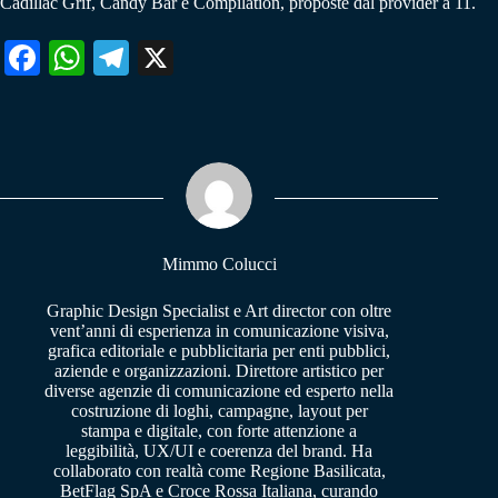
Cadillac Grif, Candy Bar e Compilation, proposte dal provider a 11.
Fa
W
Te
X
ce
ha
le
bo
ts
gr
ok
A
a
pp
m
Mimmo Colucci
Graphic Design Specialist e Art director con oltre
vent’anni di esperienza in comunicazione visiva,
grafica editoriale e pubblicitaria per enti pubblici,
aziende e organizzazioni. Direttore artistico per
diverse agenzie di comunicazione ed esperto nella
costruzione di loghi, campagne, layout per
stampa e digitale, con forte attenzione a
leggibilità, UX/UI e coerenza del brand. Ha
collaborato con realtà come Regione Basilicata,
BetFlag SpA e Croce Rossa Italiana, curando