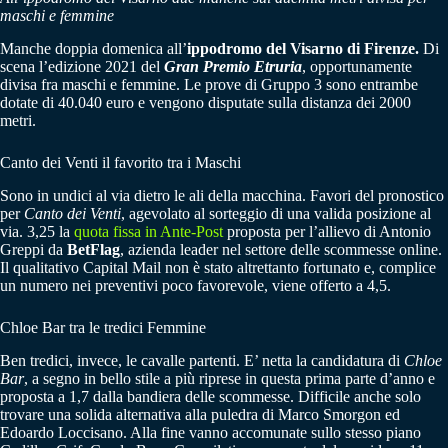
maschi e femmine
Manche doppia domenica all’
ippodromo del Visarno di Firenze.
Di
scena l’edizione 2021 del
Gran Premio Etruria
, opportunamente
divisa fra maschi e femmine. Le prove di Gruppo 3 sono entrambe
dotate di 40.040 euro e vengono disputate sulla distanza dei 2000
metri.
Canto dei Venti il favorito tra i Maschi
Sono in undici al via dietro le ali della macchina. Favori del pronostico
per
Canto dei Venti
, agevolato al sorteggio di una valida posizione al
via. 3,25 la
quota fissa in Ante-Post
proposta per l’allievo di Antonio
Greppi da
BetFlag
, azienda leader nel settore delle scommesse online.
Il qualitativo Capital Mail non è stato altrettanto fortunato e, complice
un numero nei preventivi poco favorevole, viene offerto a 4,5.
Chloe Bar tra le tredici Femmine
Ben tredici, invece, le cavalle partenti. E’ netta la candidatura di
Chloe
Bar
, a segno in bello stile a più riprese in questa prima parte d’anno e
proposta a 1,7 dalla bandiera delle scommesse. Difficile anche solo
trovare una solida alternativa alla puledra di Marco Smorgon ed
Edoardo Loccisano. Alla fine vanno accomunate sullo stesso piano