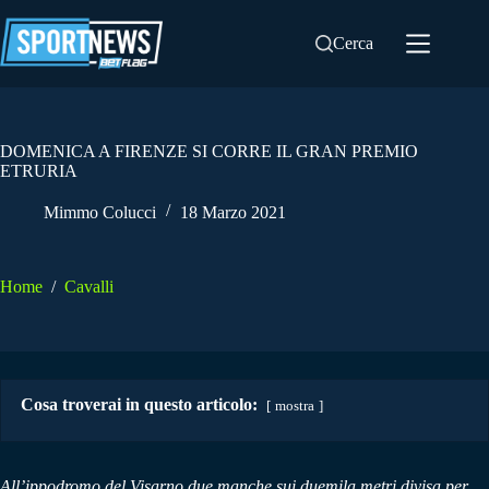
Salta
al
Cerca
contenuto
DOMENICA A FIRENZE SI CORRE IL GRAN PREMIO
ETRURIA
Mimmo Colucci
18 Marzo 2021
Home
/
Cavalli
Cosa troverai in questo articolo:
mostra
All’ippodromo del Visarno due manche sui duemila metri divisa per