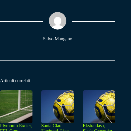
bo
ts
gr
ok
A
a
pp
m
Salvo Mangano
Articoli correlati
Plymouth Exeter,
Santa Clara
Ekstraklasa,
EFL Cup:
Nacional, Liga
Slask-Cracovia: