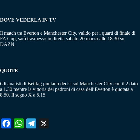
DOVE VEDERLA IN TV
Il match tra Everton e Manchester City, valido per i quarti di finale di
FA Cup, sarà trasmesso in diretta sabato 20 marzo alle 18.30 su
DAZN.
QUOTE
Gli analisti di Betflag puntano decisi sul Manchester City con il 2 dato
a 1.30 mentre la vittoria dei padroni di casa dell’Everton è quotata a
8.50. Il segno X a 5.15.
Fa
W
Te
X
ce
ha
le