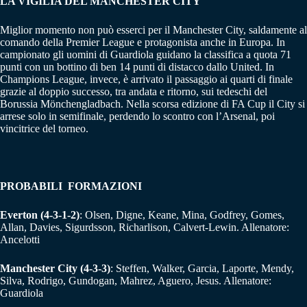
LA VIGILIA DEL MANCHESTER CITY
Miglior momento non può esserci per il Manchester City, saldamente al
comando della Premier League e protagonista anche in Europa. In
campionato gli uomini di Guardiola guidano la classifica a quota 71
punti con un bottino di ben 14 punti di distacco dallo United. In
Champions League, invece, è arrivato il passaggio ai quarti di finale
grazie al doppio successo, tra andata e ritorno, sui tedeschi del
Borussia Mönchengladbach. Nella scorsa edizione di FA Cup il City si
arrese solo in semifinale, perdendo lo scontro con l’Arsenal, poi
vincitrice del torneo.
PROBABILI FORMAZIONI
Everton (4-3-1-2)
: Olsen, Digne, Keane, Mina, Godfrey, Gomes,
Allan, Davies, Sigurdsson, Richarlison, Calvert-Lewin. Allenatore:
Ancelotti
Manchester City (4-3-3)
: Steffen, Walker, Garcia, Laporte, Mendy,
Silva, Rodrigo, Gundogan, Mahrez, Aguero, Jesus. Allenatore:
Guardiola