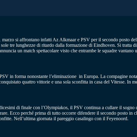
 marzo si affrontano infatti Az Alkmaar e PSV per il secondo posto della c
a sole tre lunghezze di ritardo dalla formazione di Eindhoven. Si tratta 
reannuncia un match spettacolare visto che entrambe le squadre vantano 
un PSV in forma nonostante l’eliminazione in Europa. La compagine no
onquistato quattro vittorie e una sola sconfitta in casa del Vitesse. In 
cesimi di finale con l’Olympiakos, il PSV continua a cullare il sogno de
rare. Ecco perché prima di tutto occorre difendere il secondo posto in c
confitte. Nell’ultima giornata il pareggio casalingo con il Feyenoord.