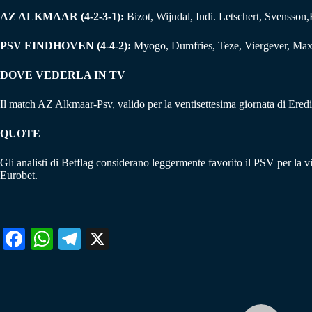
AZ ALKMAAR (4-2-3-1):
Bizot, Wijndal, Indi. Letschert, Svensso
PSV EINDHOVEN (4-4-2):
Myogo, Dumfries, Teze, Viergever, Max,
DOVE VEDERLA IN TV
Il match AZ Alkmaar-Psv, valido per la ventisettesima giornata di Ere
QUOTE
Gli analisti di Betflag considerano leggermente favorito il PSV per la vi
Eurobet.
Fa
W
Te
X
ce
ha
le
bo
ts
gr
ok
A
a