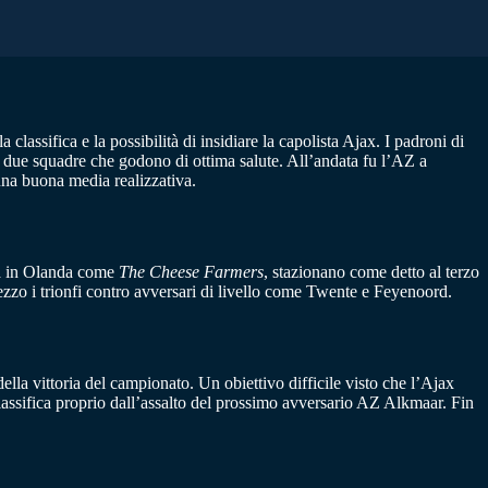
lassifica e la possibilità di insidiare la capolista Ajax. I padroni di
di due squadre che godono di ottima salute. All’andata fu l’AZ a
una buona media realizzativa.
ta in Olanda come
The Cheese Farmers
, stazionano come detto al terzo
mezzo i trionfi contro avversari di livello come Twente e Feyenoord.
lla vittoria del campionato. Un obiettivo difficile visto che l’Ajax
lassifica proprio dall’assalto del prossimo avversario AZ Alkmaar. Fin