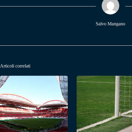
pp
m
Salvo Mangano
Articoli correlati