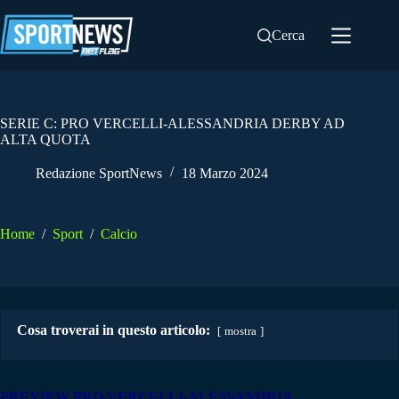
Salta
al
Cerca
contenuto
SERIE C: PRO VERCELLI-ALESSANDRIA DERBY AD
ALTA QUOTA
Redazione SportNews
18 Marzo 2024
Home
/
Sport
/
Calcio
Cosa troverai in questo articolo:
mostra
PREVIEW PRO VERCELLI-ALESSANDRIA