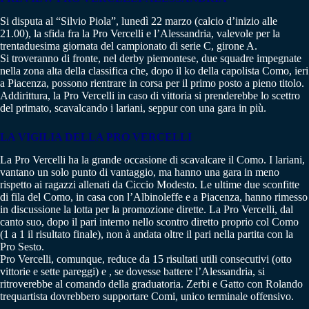
Si disputa al “Silvio Piola”, lunedì 22 marzo (calcio d’inizio alle
21.00), la sfida fra la Pro Vercelli e l’Alessandria, valevole per la
trentaduesima giornata del campionato di serie C, girone A.
Si troveranno di fronte, nel derby piemontese, due squadre impegnate
nella zona alta della classifica che, dopo il ko della capolista Como, ieri
a Piacenza, possono rientrare in corsa per il primo posto a pieno titolo.
Addirittura, la Pro Vercelli in caso di vittoria si prenderebbe lo scettro
del primato, scavalcando i lariani, seppur con una gara in più.
LA VIGILIA DELLA PRO VERCELLI
La Pro Vercelli ha la grande occasione di scavalcare il Como. I lariani,
vantano un solo punto di vantaggio, ma hanno una gara in meno
rispetto ai ragazzi allenati da Ciccio Modesto. Le ultime due sconfitte
di fila del Como, in casa con l’Albinoleffe e a Piacenza, hanno rimesso
in discussione la lotta per la promozione dirette. La Pro Vercelli, dal
canto suo, dopo il pari interno nello scontro diretto proprio col Como
(1 a 1 il risultato finale), non à andata oltre il pari nella partita con la
Pro Sesto.
Pro Vercelli, comunque, reduce da 15 risultati utili consecutivi (otto
vittorie e sette pareggi) e , se dovesse battere l’Alessandria, si
ritroverebbe al comando della graduatoria. Zerbi e Gatto con Rolando
trequartista dovrebbero supportare Comi, unico terminale offensivo.