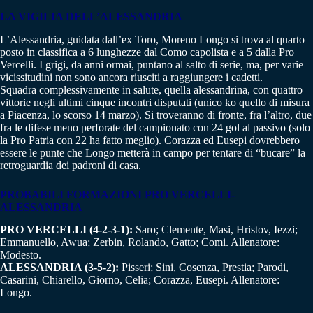
LA VIGILIA DELL’ALESSANDRIA
L’Alessandria, guidata dall’ex Toro, Moreno Longo si trova al quarto
posto in classifica a 6 lunghezze dal Como capolista e a 5 dalla Pro
Vercelli. I grigi, da anni ormai, puntano al salto di serie, ma, per varie
vicissitudini non sono ancora riusciti a raggiungere i cadetti.
Squadra complessivamente in salute, quella alessandrina, con quattro
vittorie negli ultimi cinque incontri disputati (unico ko quello di misura
a Piacenza, lo scorso 14 marzo). Si troveranno di fronte, fra l’altro, due
fra le difese meno perforate del campionato con 24 gol al passivo (solo
la Pro Patria con 22 ha fatto meglio). Corazza ed Eusepi dovrebbero
essere le punte che Longo metterà in campo per tentare di “bucare” la
retroguardia dei padroni di casa.
PROBABILI FORMAZIONI
PRO VERCELLI-
ALESSANDRIA
PRO VERCELLI (4-2-3-1):
Saro; Clemente, Masi, Hristov, Iezzi;
Emmanuello, Awua; Zerbin, Rolando, Gatto; Comi. Allenatore:
Modesto.
ALESSANDRIA (3-5-2):
Pisseri; Sini, Cosenza, Prestia; Parodi,
Casarini, Chiarello, Giorno, Celia; Corazza, Eusepi. Allenatore:
Longo.