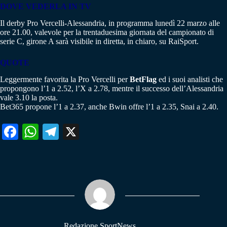
DOVE VEDERLA IN TV
Il derby Pro Vercelli-Alessandria, in programma lunedì 22 marzo alle
ore 21.00, valevole per la trentaduesima giornata del campionato di
serie C, girone A sarà visibile in diretta, in chiaro, su RaiSport.
QUOTE
Leggermente favorita la Pro Vercelli per
BetFlag
ed i suoi analisti che
propongono l’1 a 2.52, l’X a 2.78, mentre il successo dell’Alessandria
vale 3.10 la posta.
Bet365 propone l’1 a 2.37, anche Bwin offre l’1 a 2.35, Snai a 2.40.
Fa
W
Te
X
ce
ha
le
bo
ts
gr
ok
A
a
pp
m
Redazione SportNews