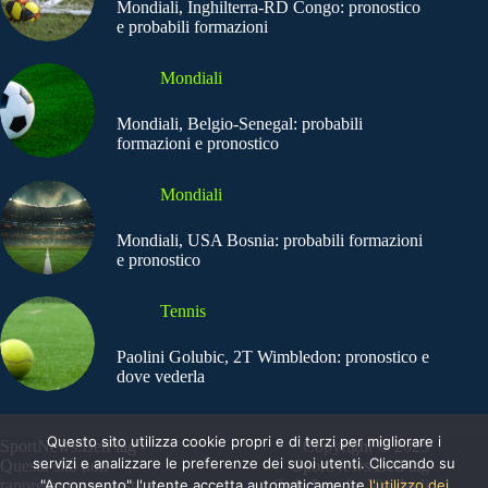
Mondiali, Inghilterra-RD Congo: pronostico
e probabili formazioni
Mondiali
Mondiali, Belgio-Senegal: probabili
formazioni e pronostico
Mondiali
Mondiali, USA Bosnia: probabili formazioni
e pronostico
Tennis
Paolini Golubic, 2T Wimbledon: pronostico e
dove vederla
Questo sito utilizza cookie propri e di terzi per migliorare i
SportNews.BetFlag -
Copyright © 2025
servizi e analizzare le preferenze dei suoi utenti. Cliccando su
Questo sito non
SportNews BetFlag
"Acconsento" l'utente accetta automaticamente
l'utilizzo dei
rappresenta una testata
Sede Legale: Via degli