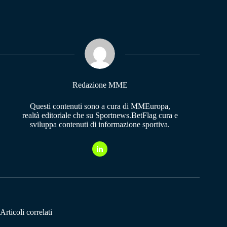
ce
ha
le
bo
ts
gr
ok
A
a
pp
m
Redazione MME
Questi contenuti sono a cura di MMEuropa,
realtà editoriale che su Sportnews.BetFlag cura e
sviluppa contenuti di informazione sportiva.
Articoli correlati