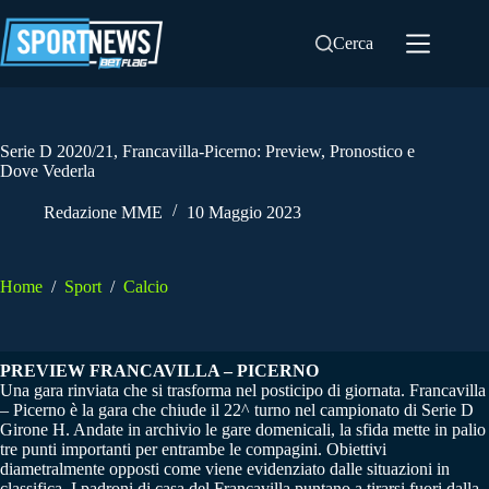
Salta
al
Cerca
contenuto
Serie D 2020/21, Francavilla-Picerno: Preview, Pronostico e
Dove Vederla
Redazione MME
10 Maggio 2023
Home
/
Sport
/
Calcio
PREVIEW FRANCAVILLA – PICERNO
Una gara rinviata che si trasforma nel posticipo di giornata. Francavilla
– Picerno è la gara che chiude il 22^ turno nel campionato di Serie D
Girone H. Andate in archivio le gare domenicali, la sfida mette in palio
tre punti importanti per entrambe le compagini. Obiettivi
diametralmente opposti come viene evidenziato dalle situazioni in
classifica. I padroni di casa del Francavilla puntano a tirarsi fuori dalla