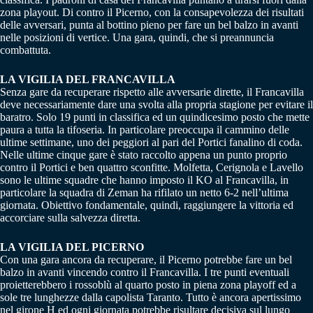
zona playout. Di contro il Picerno, con la consapevolezza dei risultati
delle avversari, punta al bottino pieno per fare un bel balzo in avanti
nelle posizioni di vertice. Una gara, quindi, che si preannuncia
combattuta.
LA VIGILIA DEL FRANCAVILLA
Senza gare da recuperare rispetto alle avversarie dirette, il Francavilla
deve necessariamente dare una svolta alla propria stagione per evitare il
baratro. Solo 19 punti in classifica ed un quindicesimo posto che mette
paura a tutta la tifoseria. In particolare preoccupa il cammino delle
ultime settimane, uno dei peggiori al pari del Portici fanalino di coda.
Nelle ultime cinque gare è stato raccolto appena un punto proprio
contro il Portici e ben quattro sconfitte. Molfetta, Cerignola e Lavello
sono le ultime squadre che hanno imposto il KO al Francavilla, in
particolare la squadra di Zeman ha rifilato un netto 6-2 nell’ultima
giornata. Obiettivo fondamentale, quindi, raggiungere la vittoria ed
accorciare sulla salvezza diretta.
LA VIGILIA DEL PICERNO
Con una gara ancora da recuperare, il Picerno potrebbe fare un bel
balzo in avanti vincendo contro il Francavilla. I tre punti eventuali
proietterebbero i rossoblù al quarto posto in piena zona playoff ed a
sole tre lunghezze dalla capolista Taranto. Tutto è ancora apertissimo
nel girone H ed ogni giornata potrebbe risultare decisiva sul lungo