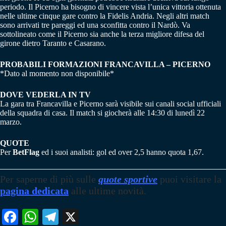
periodo. Il Picerno ha bisogno di vincere vista l’unica vittoria ottenuta
nelle ultime cinque gare contro la Fidelis Andria. Negli altri match
sono arrivati tre pareggi ed una sconfitta contro il Nardò. Va
sottolineato come il Picerno sia anche la terza migliore difesa del
girone dietro Taranto e Casarano.
PROBABILI FORMAZIONI FRANCAVILLA – PICERNO
*Dato al momento non disponibile*
DOVE VEDERLA IN TV
La gara tra Francavilla e Picerno sarà visibile sui canali social ufficiali
della squadra di casa. Il match si giocherà alle 14:30 di lunedì 22
marzo.
QUOTE
Per
BetFlag
ed i suoi analisti: gol ed over 2,5 hanno quota 1,67.
Per saperne di più
sulle
quote sportive
puoi visitare la
pagina dedicata
alle ultime novità.
Fa
W
Te
X