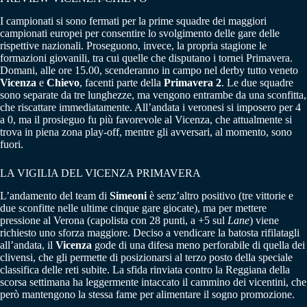
I campionati si sono fermati per la prime squadre dei maggiori
campionati europei per consentire lo svolgimento delle gare delle
rispettive nazionali. Proseguono, invece, la propria stagione le
formazioni giovanili, tra cui quelle che disputano i tornei Primavera.
Domani, alle ore 15.00, scenderanno in campo nel derby tutto veneto
Vicenza
e
Chievo
, facenti parte della
Primavera 2
. Le due squadre
sono separate da tre lunghezze, ma vengono entrambe da una sconfitta,
che riscattare immediatamente. All’andata i veronesi si imposero per 4
a 0, ma il prosieguo fu più favorevole al Vicenza, che attualmente si
trova in piena zona play-off, mentre gli avversari, al momento, sono
fuori.
LA VIGILIA DEL VICENZA PRIMAVERA
L’andamento del team di
Simeoni
è senz’altro positivo (tre vittorie e
due sconfitte nelle ultime cinque gare giocate), ma per mettere
pressione al Verona (capolista con 28 punti, a +5 sul
Lane
) viene
richiesto uno sforza maggiore. Deciso a vendicare la batosta rifilatagli
all’andata, il
Vicenza
gode di una difesa meno perforabile di quella dei
clivensi, che gli permette di posizionarsi al terzo posto della speciale
classifica delle reti subite. La sfida rinviata contro la Reggiana della
scorsa settimana ha leggermente intaccato il cammino dei vicentini, che
però mantengono la stessa fame per alimentare il sogno promozione.