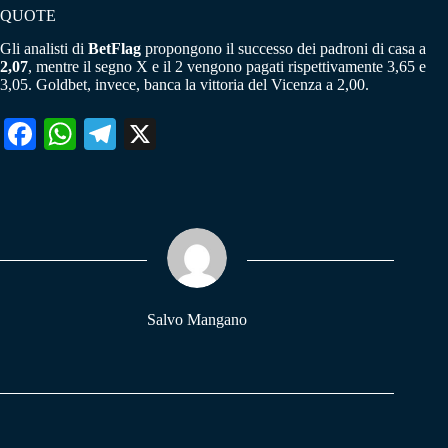
QUOTE
Gli analisti di
BetFlag
propongono il successo dei padroni di casa a
2,07
, mentre il segno X e il 2 vengono pagati rispettivamente 3,65 e
3,05. Goldbet, invece, banca la vittoria del Vicenza a 2,00.
Fa
W
Te
X
ce
ha
le
bo
ts
gr
ok
A
a
pp
m
Salvo Mangano