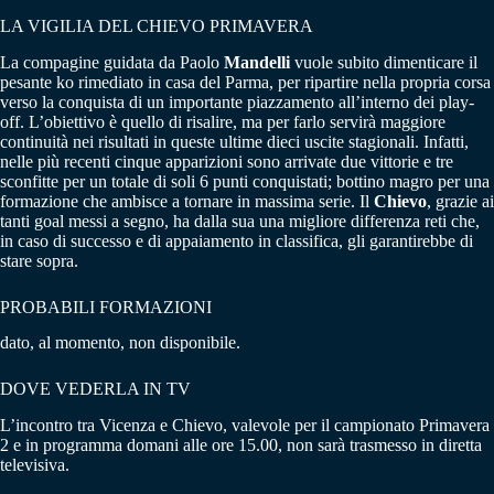
LA VIGILIA DEL CHIEVO PRIMAVERA
La compagine guidata da Paolo
Mandelli
vuole subito dimenticare il
pesante ko rimediato in casa del Parma, per ripartire nella propria corsa
verso la conquista di un importante piazzamento all’interno dei play-
off. L’obiettivo è quello di risalire, ma per farlo servirà maggiore
continuità nei risultati in queste ultime dieci uscite stagionali. Infatti,
nelle più recenti cinque apparizioni sono arrivate due vittorie e tre
sconfitte per un totale di soli 6 punti conquistati; bottino magro per una
formazione che ambisce a tornare in massima serie. Il
Chievo
, grazie ai
tanti goal messi a segno, ha dalla sua una migliore differenza reti che,
in caso di successo e di appaiamento in classifica, gli garantirebbe di
stare sopra.
PROBABILI FORMAZIONI
dato, al momento, non disponibile.
DOVE VEDERLA IN TV
L’incontro tra Vicenza e Chievo, valevole per il campionato Primavera
2 e in programma domani alle ore 15.00, non sarà trasmesso in diretta
televisiva.