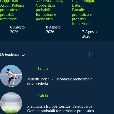
Coppa Italia,
Vicenza Catania,
Liga Portugal,
Ascoli-Potenza:
Coppa Italia:
Estoril-
pronostico e
probabili
Famalicao:
probabili
formazioni e
pronostico e
formazioni
pronostico
probabili
formazioni
8 Agosto
8 Agosto
2026
2026
7 Agosto
2026
Di tendenza
Tennis
Musetti Jodar, 3T Montreal: pronostico e
dove vederla
Calcio
Preliminari Europa League, Ferencvaros
Gornik: probabili formazioni e pronostico