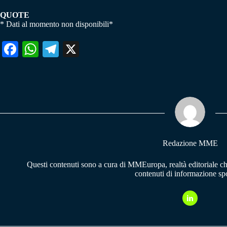
QUOTE
* Dati al momento non disponibili*
Fa
W
Te
X
ce
ha
le
bo
ts
gr
ok
A
a
pp
m
Redazione MME
Questi contenuti sono a cura di MMEuropa, realtà editoriale c
contenuti di informazione spo