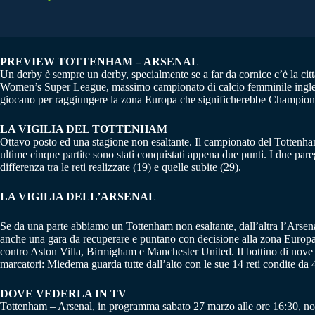
PREVIEW TOTTENHAM – ARSENAL
Un derby è sempre un derby, specialmente se a far da cornice c’è la cit
Women’s Super League, massimo campionato di calcio femminile inglese, i
giocano per raggiungere la zona Europa che significherebbe Champio
LA VIGILIA DEL TOTTENHAM
Ottavo posto ed una stagione non esaltante. Il campionato del Tottenham s
ultime cinque partite sono stati conquistati appena due punti. I due par
differenza tra le reti realizzate (19) e quelle subite (29).
LA VIGILIA DELL’ARSENAL
Se da una parte abbiamo un Tottenham non esaltante, dall’altra l’Arsena
anche una gara da recuperare e puntano con decisione alla zona Europa d
contro Aston Villa, Birmigham e Manchester United. Il bottino di nove punt
marcatori: Miedema guarda tutte dall’alto con le sue 14 reti condite da 4
DOVE VEDERLA IN TV
Tottenham – Arsenal, in programma sabato 27 marzo alle ore 16:30, non 