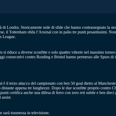
tà di Londra. Storicamente sede di sfide che hanno contrassegnato la st
l Tottenham sfida l’Arsenal con in palio tre punti pesantissimi. Nonosta
ns League.
i riduce a diverse sconfitte e solo quattro vittorie nel massimo torneo c
eggi consecutivi contro Reading e Bristol hanno permesso alle Spurs di in
l è il terzo attacco del campionato con ben 50 goal dietro al Mancheste
istante appena tre lunghezze. Dopo le due sconfitte proprio contro Chel
i certifica anche una difesa di ferro con zero reti subite e ben dieci goa
 assist.
sarà trasmessa in televisione.