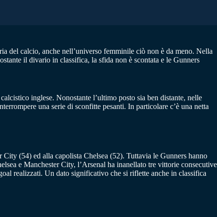
oria del calcio, anche nell’universo femminile ciò non è da meno. Nella
nte il divario in classifica, la sfida non è scontata e le Gunners
alcistico inglese. Nonostante l’ultimo posto sia ben distante, nelle
terrompere una serie di sconfitte pesanti. In particolare c’è una netta
r City (54) ed alla capolista Chelsea (52). Tuttavia le Gunners hanno
sea e Manchester City, l’Arsenal ha inanellato tre vittorie consecutive
l realizzati. Un dato significativo che si riflette anche in classifica