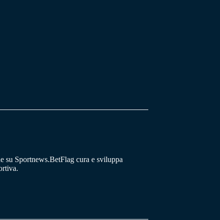
he su Sportnews.BetFlag cura e sviluppa
rtiva.