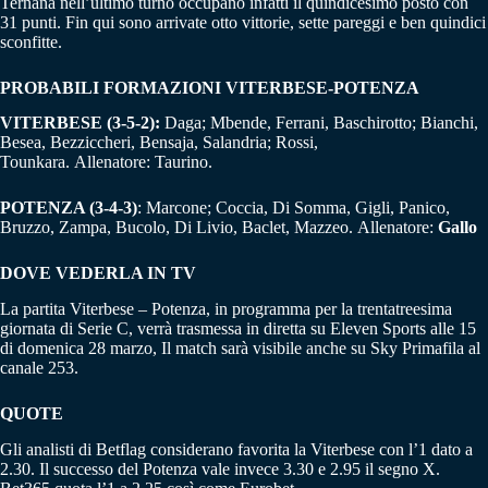
Ternana nell’ultimo turno occupano infatti il quindicesimo posto con
31 punti. Fin qui sono arrivate otto vittorie, sette pareggi e ben quindici
sconfitte.
PROBABILI FORMAZIONI
VITERBESE-POTENZA
VITERBESE (3-5-2):
Daga; Mbende, Ferrani, Baschirotto; Bianchi,
Besea, Bezziccheri, Bensaja, Salandria; Rossi,
Tounkara. Allenatore: Taurino.
POTENZA (3-4-3)
: Marcone; Coccia, Di Somma, Gigli, Panico,
Bruzzo, Zampa, Bucolo, Di Livio, Baclet, Mazzeo. Allenatore:
Gallo
DOVE VEDERLA IN TV
La partita Viterbese – Potenza, in programma per la trentatreesima
giornata di Serie C, verrà trasmessa in diretta su Eleven Sports alle 15
di domenica 28 marzo, Il match sarà visibile anche su Sky Primafila al
canale 253.
QUOTE
Gli analisti di Betflag considerano favorita la Viterbese con l’1 dato a
2.30. Il successo del Potenza vale invece 3.30 e 2.95 il segno X.