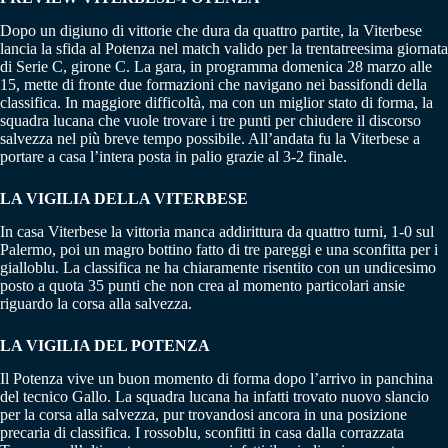
Dopo un digiuno di vittorie che dura da quattro partite, la Viterbese
lancia la sfida al Potenza nel match valido per la trentatreesima giornata
di Serie C, girone C. La gara, in programma domenica 28 marzo alle
15, mette di fronte due formazioni che navigano nei bassifondi della
classifica. In maggiore difficoltà, ma con un miglior stato di forma, la
squadra lucana che vuole trovare i tre punti per chiudere il discorso
salvezza nel più breve tempo possibile. All’andata fu la Viterbese a
portare a casa l’intera posta in palio grazie al 3-2 finale.
LA VIGILIA DELLA VITERBESE
In casa Viterbese la vittoria manca addirittura da quattro turni, 1-0 sul
Palermo, poi un magro bottino fatto di tre pareggi e una sconfitta per i
gialloblu. La classifica ne ha chiaramente risentito con un undicesimo
posto a quota 35 punti che non crea al momento particolari ansie
riguardo la corsa alla salvezza.
LA VIGILIA DEL POTENZA
Il Potenza vive un buon momento di forma dopo l’arrivo in panchina
del tecnico Gallo. La squadra lucana ha infatti trovato nuovo slancio
per la corsa alla salvezza, pur trovandosi ancora in una posizione
precaria di classifica. I rossoblu, sconfitti in casa dalla corrazzata