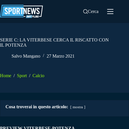
Salta
al
Cerca
contenuto
SERIE C: LA VITERBESE CERCA IL RISCATTO CON
IL POTENZA
Salvo Mangano
27 Marzo 2021
Home
/
Sport
/
Calcio
Cosa troverai in questo articolo:
mostra
PREVIEW VITERBESE-POTENZA