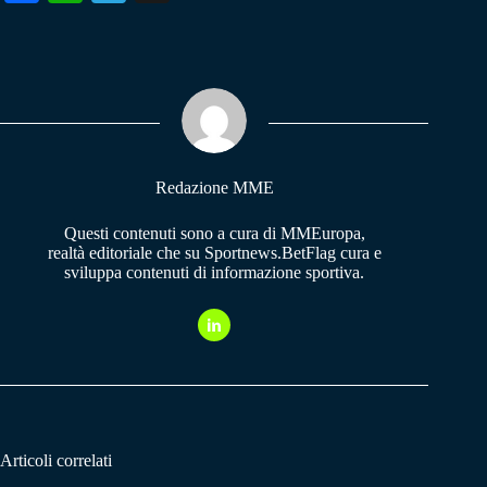
ce
ha
le
bo
ts
gr
ok
A
a
pp
m
Redazione MME
Questi contenuti sono a cura di MMEuropa,
realtà editoriale che su Sportnews.BetFlag cura e
sviluppa contenuti di informazione sportiva.
Articoli correlati