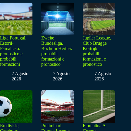
Liga Portugal,
Zweite
Jupiler League,
Estoril-
Bundesliga,
Club Brugge
Famalicao:
Bochum Hertha:
Kortrijk:
pronostico e
probabili
probabili
probabili
formazioni e
formazioni e
formazioni
pronostico
pronostico
7 Agosto
7 Agosto
7 Agosto
2026
2026
2026
Eredivisie,
Preliminari
Fiorentina A
Cambuur-
Europa League,
Coruna,