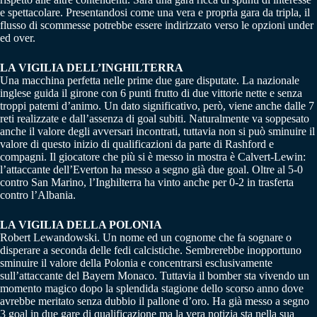
e spettacolare. Presentandosi come una vera e propria gara da tripla, il
flusso di scommesse potrebbe essere indirizzato verso le opzioni under
ed over.
LA VIGILIA DELL’INGHILTERRA
Una macchina perfetta nelle prime due gare disputate. La nazionale
inglese guida il girone con 6 punti frutto di due vittorie nette e senza
troppi patemi d’animo. Un dato significativo, però, viene anche dalle 7
reti realizzate e dall’assenza di goal subiti. Naturalmente va soppesato
anche il valore degli avversari incontrati, tuttavia non si può sminuire il
valore di questo inizio di qualificazioni da parte di Rashford e
compagni. Il giocatore che più si è messo in mostra è Calvert-Lewin:
l’attaccante dell’Everton ha messo a segno già due goal. Oltre al 5-0
contro San Marino, l’Inghilterra ha vinto anche per 0-2 in trasferta
contro l’Albania.
LA VIGILIA DELLA POLONIA
Robert Lewandowski. Un nome ed un cognome che fa sognare o
disperare a seconda delle fedi calcistiche. Sembrerebbe inopportuno
sminuire il valore della Polonia e concentrarsi esclusivamente
sull’attaccante del Bayern Monaco. Tuttavia il bomber sta vivendo un
momento magico dopo la splendida stagione dello scorso anno dove
avrebbe meritato senza dubbio il pallone d’oro. Ha già messo a segno
3 goal in due gare di qualificazione ma la vera notizia sta nella sua