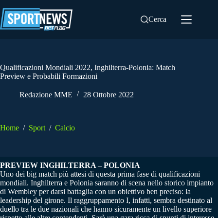
Salta
al
Cerca
contenuto
Qualificazioni Mondiali 2022, Inghilterra-Polonia: Match
Preview e Probabili Formazioni
Redazione MME
28 Ottobre 2022
Home
/
Sport
/
Calcio
PREVIEW INGHILTERRA – POLONIA
Uno dei big match più attesi di questa prima fase di qualificazioni
mondiali. Inghilterra e Polonia saranno di scena nello storico impianto
di Wembley per darsi battaglia con un obiettivo ben preciso: la
leadership del girone. Il raggruppamento I, infatti, sembra destinato al
duello tra le due nazionali che hanno sicuramente un livello superiore
rispetto alle altre contendenti. Sarà una gara ricca di spunti di interesse