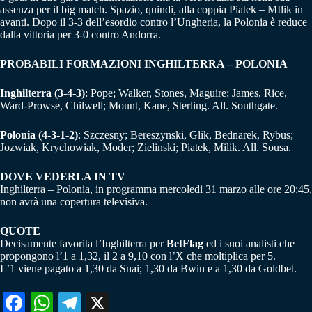
assenza per il big match. Spazio, quindi, alla coppia Piatek – MIlik in
avanti. Dopo il 3-3 dell’esordio contro l’Ungheria, la Polonia è reduce
dalla vittoria per 3-0 contro Andorra.
PROBABILI FORMAZIONI INGHILTERRA – POLONIA
Inghilterra (3-4-3)
: Pope; Walker, Stones, Maguire; James, Rice,
Ward-Prowse, Chilwell; Mount, Kane, Sterling. All. Southgate.
Polonia (4-3-1-2)
: Szczesny; Bereszynski, Glik, Bednarek, Rybus;
Jozwiak, Krychowiak, Moder; Zielinski; Piatek, Milik. All. Sousa.
DOVE VEDERLA IN TV
Inghilterra – Polonia, in programma mercoledì 31 marzo alle ore 20:45,
non avrà una copertura televisiva.
QUOTE
Decisamente favorita l’Inghilterra per
BetFlag
ed i suoi analisti che
propongono l’1 a 1,32, il 2 a 9,10 con l’X che moltiplica per 5.
L’1 viene pagato a 1,30 da Snai; 1,30 da Bwin e a 1,30 da Goldbet.
Fa
W
Te
X