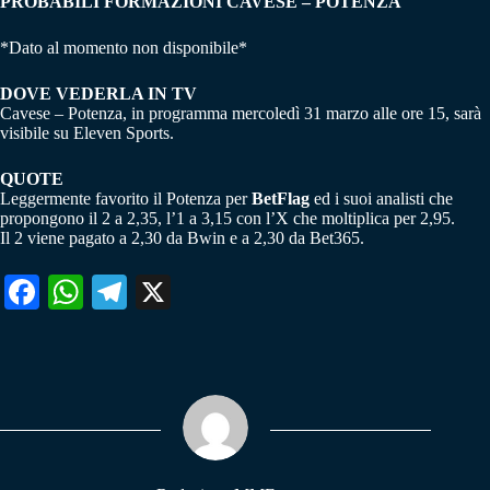
PROBABILI FORMAZIONI CAVESE – POTENZA
*Dato al momento non disponibile*
DOVE VEDERLA IN TV
Cavese – Potenza, in programma mercoledì 31 marzo alle ore 15, sarà
visibile su Eleven Sports.
QUOTE
Leggermente favorito il Potenza per
BetFlag
ed i suoi analisti che
propongono il 2 a 2,35, l’1 a 3,15 con l’X che moltiplica per 2,95.
Il 2 viene pagato a 2,30 da Bwin e a 2,30 da Bet365.
Fa
W
Te
X
ce
ha
le
bo
ts
gr
ok
A
a
pp
m