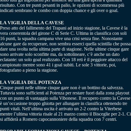
risultato. Con tre punti pesanti in palio, le opzioni di scommessa più
indicati sembrano le combo con doppia chance e gli over o goal.
LA VIGILIA DELLA CAVESE
Preso atto del fallimento del Trapani ad inizio stagione, la Cavese è la
vera cenerentola del girone C di Serie C. Ultima in classifica con soli
16 punti, la squadra campana vive una crisi senza fine. Nonostante
alcune gare da recuperare, non sembra esserci quella scintilla che possa
dare una svolta nella ultima parte di stagione. Nelle ultime cinque gare
sono arrivate solo sconfitte ma, da sottolineare, c’è anche un dato
eclatante: un solo goal realizzato. Con 18 reti è il peggiore attacco del
campionato mentre sono 41 i goal subiti. Le sole 3 vittorie, poi,
fotografano a pieno la stagione.
LA VIGILIA DEL POTENZA
Cinque punti nelle ultime cinque gare non è un bottino da salvezza.
Tuttavia sono sufficienti al Potenza per restare fuori dalla zona playout
con un punto di vantaggio sulla Vibonese. Il recupero contro la Cavese
è un’occasione troppo ghiotta per allungare in classifica ottenendo tre
punti vitali. Nell’ultima uscita è arrivato un 2-2 contro la Viterbese
mentre l’ultima vittoria risale al 21 marzo contro il Bisceglie per 2-1. Ci
si affiderà a Romero capocannoniere della squadra con 7 centri.