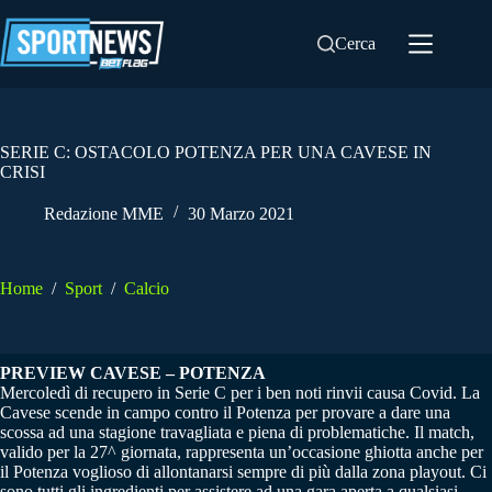
Salta
al
Cerca
contenuto
SERIE C: OSTACOLO POTENZA PER UNA CAVESE IN
CRISI
Redazione MME
30 Marzo 2021
Home
/
Sport
/
Calcio
PREVIEW CAVESE – POTENZA
Mercoledì di recupero in Serie C per i ben noti rinvii causa Covid. La
Cavese scende in campo contro il Potenza per provare a dare una
scossa ad una stagione travagliata e piena di problematiche. Il match,
valido per la 27^ giornata, rappresenta un’occasione ghiotta anche per
il Potenza voglioso di allontanarsi sempre di più dalla zona playout. Ci
sono tutti gli ingredienti per assistere ad una gara aperta a qualsiasi