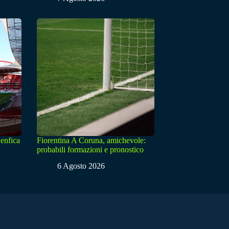
enfica
Fiorentina A Coruna, amichevole:
probabili formazioni e pronostico
6 Agosto 2026