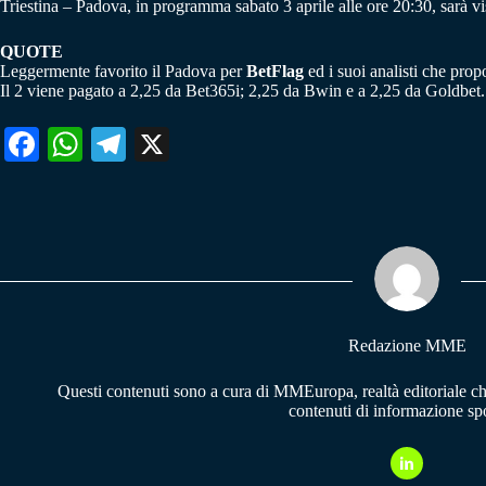
Triestina – Padova, in programma sabato 3 aprile alle ore 20:30, sarà v
QUOTE
Leggermente favorito il Padova per
BetFlag
ed i suoi analisti che prop
Il 2 viene pagato a 2,25 da Bet365i; 2,25 da Bwin e a 2,25 da Goldbet.
Fa
W
Te
X
ce
ha
le
bo
ts
gr
ok
A
a
pp
m
Redazione MME
Questi contenuti sono a cura di MMEuropa, realtà editoriale c
contenuti di informazione spo