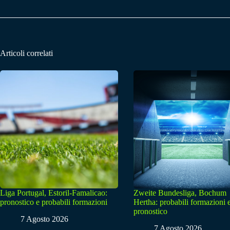
Articoli correlati
Liga Portugal, Estoril-Famalicao:
Zweite Bundesliga, Bochum
pronostico e probabili formazioni
Hertha: probabili formazioni 
pronostico
7 Agosto 2026
7 Agosto 2026