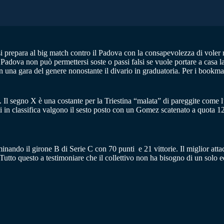
 si prepara al big match contro il Padova con la consapevolezza di voler re
l Padova non può permettersi soste o passi falsi se vuole portare a casa
in una gara del genere nonostante il divario in graduatoria. Per i bookma
i. Il segno X è una costante per la Triestina “malata” di pareggite come l
unti in classifica valgono il sesto posto con un Gomez scatenato a quota 1
inando il girone B di Serie C con 70 punti e 21 vittorie. Il miglior at
7. Tutto questo a testimoniare che il collettivo non ha bisogno di un so