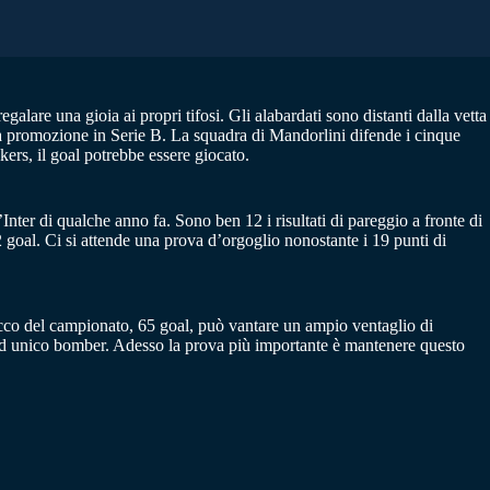
galare una gioia ai propri tifosi. Gli alabardati sono distanti dalla vetta
 la promozione in Serie B. La squadra di Mandorlini difende i cinque
kers, il goal potrebbe essere giocato.
’Inter di qualche anno fa. Sono ben 12 i risultati di pareggio a fronte di
2 goal. Ci si attende una prova d’orgoglio nonostante i 19 punti di
tacco del campionato, 65 goal, può vantare un ampio ventaglio di
lo ed unico bomber. Adesso la prova più importante è mantenere questo