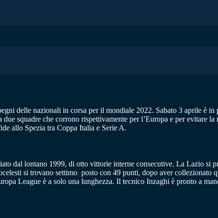
pegni delle nazionali in corsa per il mondiale 2022. Sabato 3 aprile è in
a due squadre che corrono rispettivamente per l’Europa e per evitare la r
ide allo Spezia tra Coppa Italia e Serie A.
liato dal lontano 1999, di otto vittorie interne consecutive. La Lazio si
elesti si trovano settimo posto con 49 punti, dopo aver collezionato qui
Europa League è a solo una lunghezza. Il tecnico Inzaghi è pronto a man