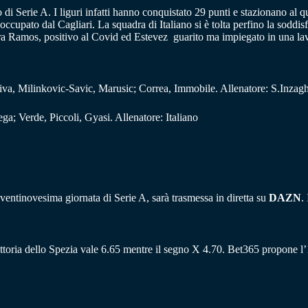
di Serie A. I liguri infatti hanno conquistato 29 punti e stazionano al
cupato dal Cagliari. La squadra di Italiano si è tolta perfino la soddisfa
nara Ramos, positivo al Covid ed Estevez guarito ma impiegato in una lav
iva, Milinkovic-Savic, Marusic; Correa, Immobile. Allenatore: S.Inzagh
bega; Verde, Piccoli, Gyasi. Allenatore: Italiano
 ventinovesima giornata di Serie A, sarà trasmessa in diretta su
DAZN
.
la vittoria dello Spezia vale 6.65 mentre il segno X 4.70. Bet365 propone