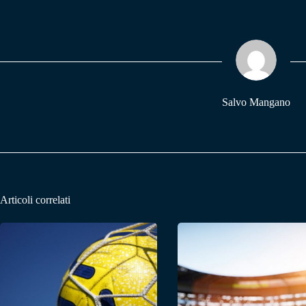
bo
ts
gr
ok
A
a
pp
m
Salvo Mangano
Articoli correlati