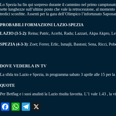
Lo Spezia ha fin qui sorpreso durante il cammino nel primo campionato 
sette lunghezze sull’ultimo posto che vale la retrocessione, al momento oc
tredici sconfitte. Assenti per la gara dell’Olimpico l’infortunato Sapo
PROBABILI FORMAZIONI
LAZIO-SPEZIA
LAZIO (3-5-2)
: Reina; Patric, Acerbi, Radu; Lazzari, Akpa Akpro, Le
SPEZIA (4-3-3)
: Zoet; Ferrer, Erlic, Ismajli, Bastoni; Sena, Ricci, Po
DOVE VEDERLA IN TV
La sfida tra Lazio e Spezia, in programma sabato 3 aprile alle 15 per la
QUOTE
Per Betflag e i suoi analisti la Lazio risulta favorita. L’1 vale 1.43 , 
Fa
W
Te
X
ce
ha
le