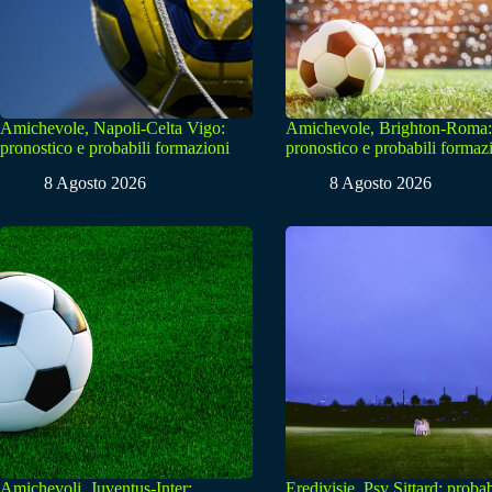
Amichevole, Napoli-Celta Vigo:
Amichevole, Brighton-Roma:
pronostico e probabili formazioni
pronostico e probabili formaz
8 Agosto 2026
8 Agosto 2026
Amichevoli, Juventus-Inter:
Eredivisie, Psv Sittard: probab