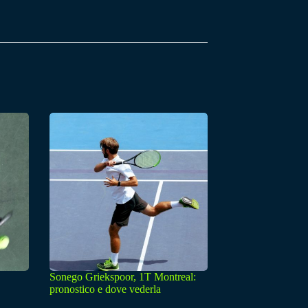
Sonego Griekspoor, 1T Montreal:
pronostico e dove vederla