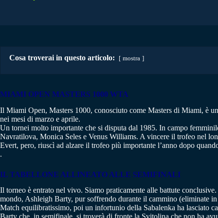
Cosa troverai in questo articolo:
mostra
MIAMI OPEN MASTERS 1000 WTA
Il Miami Open, Masters 1000, conosciuto come Masters di Miami, è un t
nei mesi di marzo e aprile.
Un tornei molto importante che si disputa dal 1985. In campo femminile,
Navratilova, Monica Seles e Venus Williams. A vincere il trofeo nel lont
Evert, pero, riuscì ad alzare il trofeo più importante l’anno dopo quand
.
IL TABELLONE ALLINEATO ALLE SEMIFINALI
Il torneo è entrato nel vivo. Siamo praticamente alle battute conclusive. F
mondo, Ashleigh Barty, pur soffrendo durante il cammino (eliminate in tr
Match equilibratissimo, poi un infortunio della Sabalenka ha lasciato ca
Barty che, in semifinale, si troverà di fronte la Svitolina che non ha avu