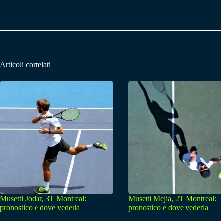
Articoli correlati
Musetti Jodar, 3T Montreal:
Musetti Mejia, 2T Montreal:
pronostico e dove vederla
pronostico e dove vederla