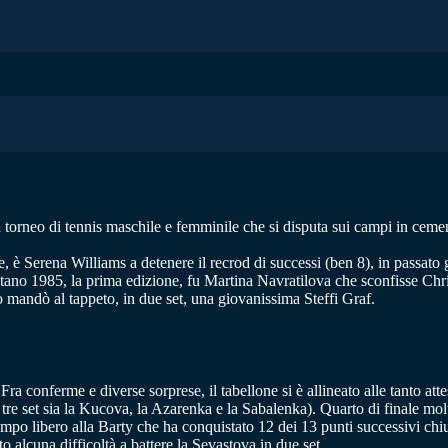
orneo di tennis maschile e femminile che si disputa sui campi in cemen
 è Serena Williams a detenere il recrod di successi (ben 8), in passato 
ano 1985, la prima edizione, fu Martina Navratilova che sconfisse Chris 
o mandò al tappeto, in due set, una giovanissima Steffi Graf.
ra conferme e diverse sorprese, il tabellone si è allineato alle tanto atte
e set sia la Kucova, la Azarenka e la Sabalenka). Quarto di finale molto 
mpo libero alla Barty che ha conquistato 12 dei 13 punti successivi chiu
to alcuna difficoltà a battere la Sevastova in due set.