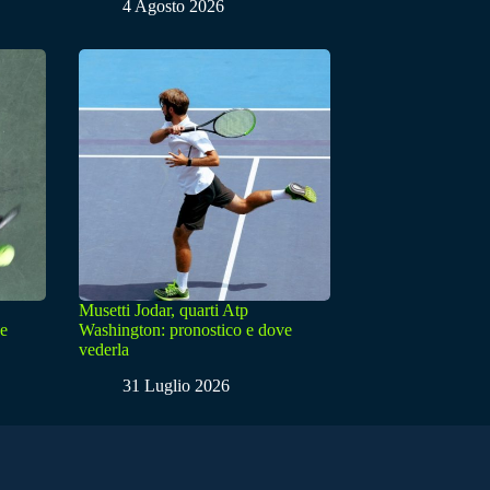
4 Agosto 2026
Musetti Jodar, quarti Atp
ve
Washington: pronostico e dove
vederla
31 Luglio 2026