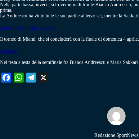
Nella parte bassa, invece, si troveranno di fronte Bianca Andreescu, nu
prima.
La Andreescu ha vinto tutte le sue partite al terzo set, mentre la Sakkar
DOVE VEDERLO IN TV
Il torneo di Miami, che si concluderà con la finale di domenica 4 aprile, 
QUOTE
Nel testa a testa della semifinale fra Bianca Andreescu e Maria Sakkari 
Fa
W
Te
X
ce
ha
le
bo
ts
gr
ok
A
a
pp
m
Redazione SportNews