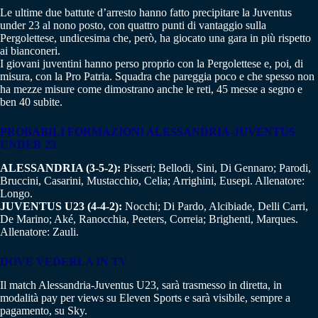
Le ultime due battute d’arresto hanno fatto precipitare la Juventus
under 23 al nono posto, con quattro punti di vantaggio sulla
Pergolettese, undicesima che, però, ha giocato una gara in più rispetto
ai bianconeri.
I giovani juventini hanno perso proprio con la Pergolettese e, poi, di
misura, con la Pro Patria. Squadra che pareggia poco e che spesso non
ha mezze misure come dimostrano anche le reti, 45 messe a segno e
ben 40 subite.
PROBABILI FORMAZIONI
ALESSANDRIA-JUVENTUS
UNDER 23
ALESSANDRIA (3-5-2):
Pisseri; Bellodi, Sini, Di Gennaro; Parodi,
Bruccini, Casarini, Mustacchio, Celia; Arrighini, Eusepi. Allenatore:
Longo.
JUVENTUS U23 (4-4-2):
Nocchi; Di Pardo, Alcibiade, Delli Carri,
De Marino; Aké, Ranocchia, Peeters, Correia; Brighenti, Marques.
Allenatore: Zauli.
DOVE VEDERLA IN TV
Il match Alessandria-Juventus U23, sarà trasmesso in diretta, in
modalità pay per views su Eleven Sports e sarà visibile, sempre a
pagamento, su Sky.