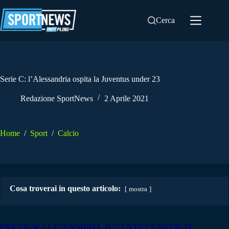
Salta
al
Cerca
contenuto
Serie C: l’Alessandria ospita la Juventus under 23
Redazione SportNews
2 Aprile 2021
Home
/
Sport
/
Calcio
Cosa troverai in questo articolo:
mostra
PREVIEW ALESSANDRIA-JUVENTUS UNDER 23