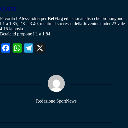
QUOTE
Favorita l’Alessandria per
BetFlag
ed i suoi analisti che propongono
l’1 a 1.85, l’X a 3.40, mentre il successo della Juventus under 23 vale
4.15 la posta.
Betaland propone l’1 a 1.84.
Fa
W
Te
X
ce
ha
le
bo
ts
gr
ok
A
a
pp
m
Redazione SportNews