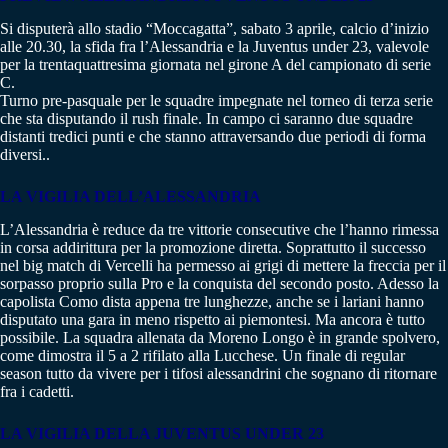
Si disputerà allo stadio “Moccagatta”, sabato 3 aprile, calcio d’inizio
alle 20.30, la sfida fra l’Alessandria e la Juventus under 23, valevole
per la trentaquattresima giornata nel girone A del campionato di serie
C.
Turno pre-pasquale per le squadre impegnate nel torneo di terza serie
che sta disputando il rush finale. In campo ci saranno due squadre
distanti tredici punti e che stanno attraversando due periodi di forma
diversi..
LA VIGILIA DELL’ALESSANDRIA
L’Alessandria è reduce da tre vittorie consecutive che l’hanno rimessa
in corsa addirittura per la promozione diretta. Soprattutto il successo
nel big match di Vercelli ha permesso ai grigi di mettere la freccia per il
sorpasso proprio sulla Pro e la conquista del secondo posto. Adesso la
capolista Como dista appena tre lunghezze, anche se i lariani hanno
disputato una gara in meno rispetto ai piemontesi. Ma ancora è tutto
possibile. La squadra allenata da Moreno Longo è in grande spolvero,
come dimostra il 5 a 2 rifilato alla Lucchese. Un finale di regular
season tutto da vivere per i tifosi alessandrini che sognano di ritornare
fra i cadetti.
LA VIGILIA DELLA JUVENTUS UNDER 23