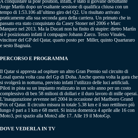
A conquistare la pole position, infatti, è stato il giovane debuttante
Jorge Martín dopo un’esaltante sessione di qualifica chiusa con un
tempo di 1:53.106 all’ultimo giro del Q2. Un risultato arrivato
praticamente alla sua seconda gara della carriera. Un primato che in
passato era stato conquistato da Casey Stoner nel 2006 e Marc
Marquez nel 2013. Ma la Ducati non ha finito di stupire: dietro Martìn
si è posizionato infatti il compagno Johann Zarco. Terzo Vinales,
vincitore del GP del Qatar, quarto posto per Miller, quinto Quartararo
e sesto Bagnaia.
PERCORSO E PROGRAMMA
Il Qatar si appresta ad ospitare un altro Gran Premio sul circuito di
Losal questa volta casa del Gp di Doha. Anche questa volta la gara che
si svolgerà in notturna, previsto infatti l’utilizzo delle luci artificiali.
Piloti in pista su un impianto realizzato in un solo anno per un costo
complessivo di ben 58 milioni di dollari e il duro lavoro di mille operai.
L’inaugurazione avvenne nel 2004 in occasione del Marlboro Grand
Prix of Qatar. Il circuito misura in totale 5.38 km e il suo rettilineo più
lungo è pari a 1 km e 68 metri. Si inizia domenica 4 aprile alle 16 con
Moto3, poi spazio alla Moto2 alle 17. Alle 19 il MotoGp.
DOVE VEDERLA IN TV