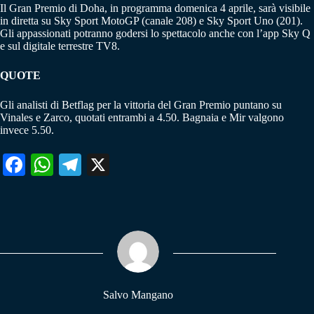
Il Gran Premio di Doha, in programma domenica 4 aprile, sarà visibile
in diretta su Sky Sport MotoGP (canale 208) e Sky Sport Uno (201).
Gli appassionati potranno godersi lo spettacolo anche con l’app Sky Q
e sul digitale terrestre TV8.
QUOTE
Gli analisti di Betflag per la vittoria del Gran Premio puntano su
Vinales e Zarco, quotati entrambi a 4.50. Bagnaia e Mir valgono
invece 5.50.
Fa
W
Te
X
ce
ha
le
bo
ts
gr
ok
A
a
pp
m
Salvo Mangano