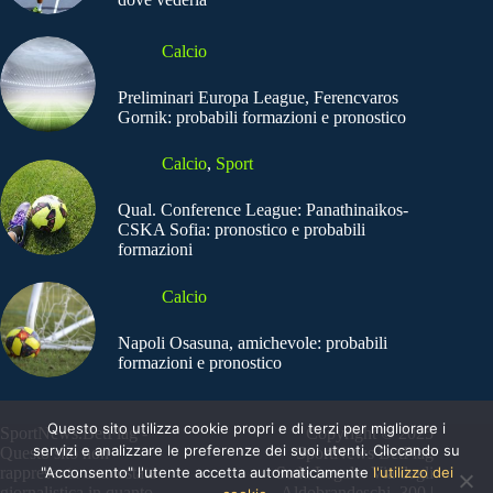
Calcio
Preliminari Europa League, Ferencvaros
Gornik: probabili formazioni e pronostico
Calcio
,
Sport
Qual. Conference League: Panathinaikos-
CSKA Sofia: pronostico e probabili
formazioni
Calcio
Napoli Osasuna, amichevole: probabili
formazioni e pronostico
Questo sito utilizza cookie propri e di terzi per migliorare i
SportNews.BetFlag -
Copyright © 2025
servizi e analizzare le preferenze dei suoi utenti. Cliccando su
Questo sito non
SportNews BetFlag
"Acconsento" l'utente accetta automaticamente
l'utilizzo dei
rappresenta una testata
Sede Legale: Via degli
giornalistica in quanto
Aldobrandeschi, 300 |