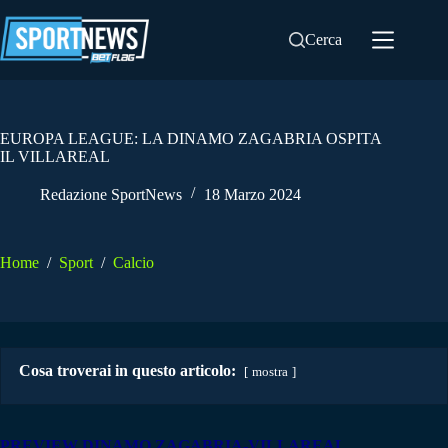
Salta
al
Cerca
contenuto
EUROPA LEAGUE: LA DINAMO ZAGABRIA OSPITA
IL VILLAREAL
Redazione SportNews
18 Marzo 2024
Home
/
Sport
/
Calcio
Cosa troverai in questo articolo:
mostra
PREVIEW DINAMO ZAGABRIA-VILLAREAL