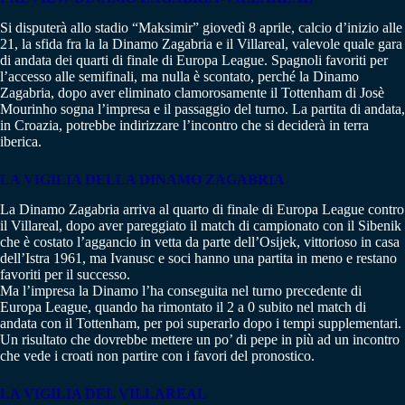
Si disputerà allo stadio “Maksimir” giovedì 8 aprile, calcio d’inizio alle
21, la sfida fra la la Dinamo Zagabria e il Villareal, valevole quale gara
di andata dei quarti di finale di Europa League. Spagnoli favoriti per
l’accesso alle semifinali, ma nulla è scontato, perché la Dinamo
Zagabria, dopo aver eliminato clamorosamente il Tottenham di Josè
Mourinho sogna l’impresa e il passaggio del turno. La partita di andata,
in Croazia, potrebbe indirizzare l’incontro che si deciderà in terra
iberica.
LA VIGILIA DELLA DINAMO ZAGABRIA
La Dinamo Zagabria arriva al quarto di finale di Europa League contro
il Villareal, dopo aver pareggiato il match di campionato con il Sibenik
che è costato l’aggancio in vetta da parte dell’Osijek, vittorioso in casa
dell’Istra 1961, ma Ivanusc e soci hanno una partita in meno e restano
favoriti per il successo.
Ma l’impresa la Dinamo l’ha conseguita nel turno precedente di
Europa League, quando ha rimontato il 2 a 0 subito nel match di
andata con il Tottenham, per poi superarlo dopo i tempi supplementari.
Un risultato che dovrebbe mettere un po’ di pepe in più ad un incontro
che vede i croati non partire con i favori del pronostico.
LA VIGILIA DEL VILLAREAL