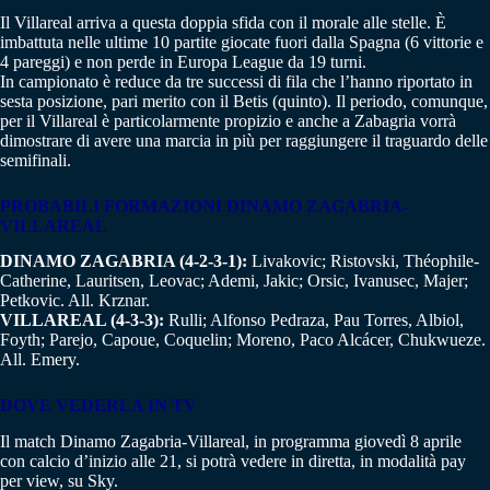
Il Villareal arriva a questa doppia sfida con il morale alle stelle. È
imbattuta nelle ultime 10 partite giocate fuori dalla Spagna (6 vittorie e
4 pareggi) e non perde in Europa League da 19 turni.
In campionato è reduce da tre successi di fila che l’hanno riportato in
sesta posizione, pari merito con il Betis (quinto). Il periodo, comunque,
per il Villareal è particolarmente propizio e anche a Zabagria vorrà
dimostrare di avere una marcia in più per raggiungere il traguardo delle
semifinali.
PROBABILI FORMAZIONI
DINAMO ZAGABRIA-
VILLAREAL
DINAMO ZAGABRIA (4-2-3-1):
Livakovic; Ristovski, Théophile-
Catherine, Lauritsen, Leovac; Ademi, Jakic; Orsic, Ivanusec, Majer;
Petkovic. All. Krznar.
VILLAREAL (4-3-3):
Rulli; Alfonso Pedraza, Pau Torres, Albiol,
Foyth; Parejo, Capoue, Coquelin; Moreno, Paco Alcácer, Chukwueze.
All. Emery.
DOVE VEDERLA IN TV
Il match Dinamo Zagabria-Villareal, in programma giovedì 8 aprile
con calcio d’inizio alle 21, si potrà vedere in diretta, in modalità pay
per view, su Sky.