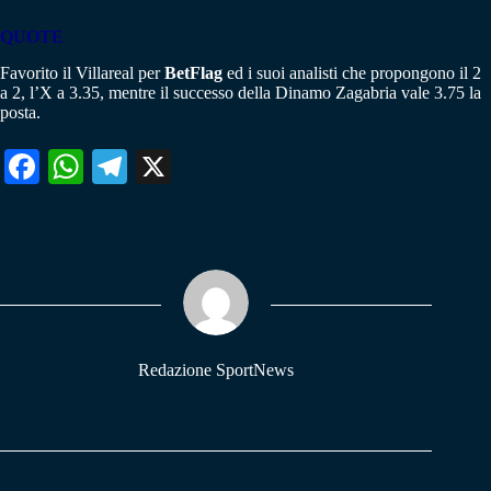
QUOTE
Favorito il Villareal per
BetFlag
ed i suoi analisti che propongono il 2
a 2, l’X a 3.35, mentre il successo della Dinamo Zagabria vale 3.75 la
posta.
Fa
W
Te
X
ce
ha
le
bo
ts
gr
ok
A
a
pp
m
Redazione SportNews