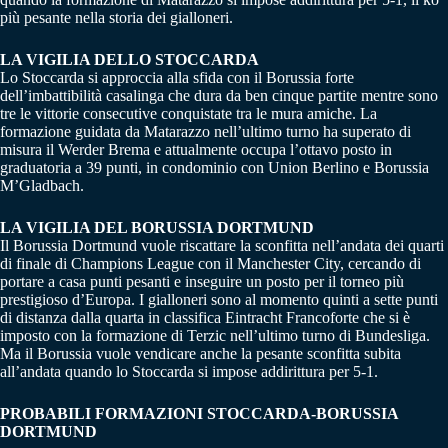
più pesante nella storia dei gialloneri.
LA VIGILIA DELLO STOCCARDA
Lo Stoccarda si approccia alla sfida con il Borussia forte
dell’imbattibilità casalinga che dura da ben cinque partite mentre sono
tre le vittorie consecutive conquistate tra le mura amiche. La
formazione guidata da Matarazzo nell’ultimo turno ha superato di
misura il Werder Brema e attualmente occupa l’ottavo posto in
graduatoria a 39 punti, in condominio con Union Berlino e Borussia
M’Gladbach.
LA VIGILIA DEL BORUSSIA DORTMUND
Il Borussia Dortmund vuole riscattare la sconfitta nell’andata dei quarti
di finale di Champions League con il Manchester City, cercando di
portare a casa punti pesanti e inseguire un posto per il torneo più
prestigioso d’Europa. I gialloneri sono al momento quinti a sette punti
di distanza dalla quarta in classifica Eintracht Francoforte che si è
imposto con la formazione di Terzic nell’ultimo turno di Bundesliga.
Ma il Borussia vuole vendicare anche la pesante sconfitta subita
all’andata quando lo Stoccarda si impose addirittura per 5-1.
PROBABILI FORMAZIONI STOCCARDA-BORUSSIA
DORTMUND