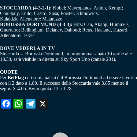
STOCCARDA (4-3-2-1):
Kobel; Mavropanos, Anton, Kempf;
Coulibaly, Endo, Castro, Sosa; Förster, Klimowicz;
Kalajdzic.Allenatore: Matarazzo
BORUSSIA DORTMUND (4-3-3):
Hitz; Can, Akanji, Hummels,
Guerreiro; Bellingham, Delaney, Dahoud; Reus, Haaland, Hazard.
Allenatore: Terzic
DOVE VEDERLA IN TV
Stoccarda – Borussia Dortmund, in programma sabato 10 aprile alle
18.30, sarà visibile in diretta su Sky Sport Uno (canale 201).
QUOTE
Per
BetFlag
ed i suoi analisti è il Borussia Dortmund ad essere favorito
con il 2 dato a 1.80. Il successo dello Stoccarda vale 3.85 mentre il
segno X 4.05. Bwin quota il 2 a 1.78.
Fa
W
Te
X
ce
ha
le
bo
ts
gr
ok
A
a