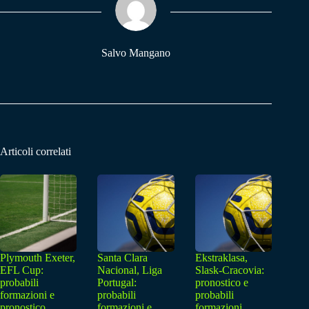
pp
m
Salvo Mangano
Articoli correlati
Plymouth Exeter,
Santa Clara
Ekstraklasa,
EFL Cup:
Nacional, Liga
Slask-Cracovia:
probabili
Portugal:
pronostico e
formazioni e
probabili
probabili
pronostico
formazioni e
formazioni