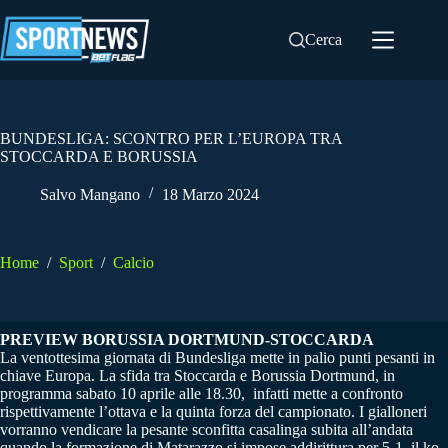
Salta
al
Cerca
contenuto
BUNDESLIGA: SCONTRO PER L’EUROPA TRA
STOCCARDA E BORUSSIA
Salvo Mangano
18 Marzo 2024
Home
/
Sport
/
Calcio
PREVIEW BORUSSIA DORTMUND-STOCCARDA
La ventottesima giornata di Bundesliga mette in palio punti pesanti in
chiave Europa. La sfida tra Stoccarda e Borussia Dortmund, in
programma sabato 10 aprile alle 18.30, infatti mette a confronto
rispettivamente l’ottava e la quinta forza del campionato. I gialloneri
vorranno vendicare la pesante sconfitta casalinga subita all’andata
quando la formazione di Matarazzo si impose addirittura per 5-1, il ko