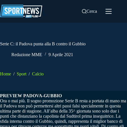
Salta
al
Cerca
contenuto
Serie C: il Padova punta alla B contro il Gubbio
Redazione MME
9 Aprile 2021
Home
/
Sport
/
Calcio
PREVIEW PADOVA-GUBBIO
Ora o mai più. Il sogno promozione Serie B resta a portata di mano ma
il Padova non può permettersi altri passi falsi specialmente in questa
ultima parte di stagione. All’alba della 35^ giornata sono solo due i
punti che distanziano la capolista dal Sudtirol prima inseguitrice. La
sfida interna contro il Gubbio, quindi, rappresenta il miglior banco di
prova per ritrovre certezze ma soprattutto tre punti vitali. Di contro gli