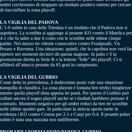
umbri cercheranno di strappare un risultato positivo esterno per cercare
di riacciuffare la zona playoff.
LA VIGILIA DEL PADOVA
L’1-0 subito in casa della Triestina è un risultato che il Padova non si
aspettava. La sconfitta si aggiunge al pesante KO contro il Matelica per
4-1 che fa salire a due il conto con le sconfitte nelle ultime cinque
partite. Nel mezzo tre vittorie consecutive contro Feralpisalò, Vis
Pesaro e Ravenna. Una situazione, quindi, che la capolista non vuol far
ripetere nei momenti decisivi dii questa stagione. In palio c’è la
promozione diretta in Serie B o la lotteria “folle” dei playoff. Ci si
affiderà all’attacco pesante da 65 goal in campionato.
LA VIGILIA DEL GUBBIO
Come detto in precedenza, il dodicesimo posto vale una situazione
tranquilla di classifica. La zona playout è lontana ben tredici lunghezze
mentre quella playoff dista appena tre punti. Per questo il Gubbio può
cullare ancora il sogno playoff anche se i risultati farebbero pensare il
contrario. Momento negativo per gli umbri reduci da ben tre sconfitte
nelle ultime quattro gare. In particolare la striscia aperta mette in
evidenza i KO contro Cesena per 2-1 e Carpi per 0-4. Il pesante poker
subito è stata una mazzata non indifferente.
PROBABILI FORMAZIONI PADOVA-GUBBIO