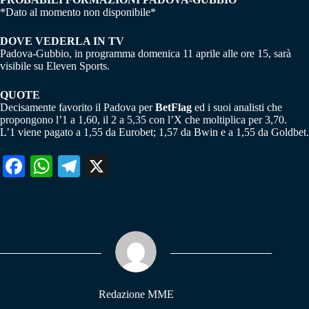
*Dato al momento non disponibile*
DOVE VEDERLA IN TV
Padova-Gubbio, in programma domenica 11 aprile alle ore 15, sarà
visibile su Eleven Sports.
QUOTE
Decisamente favorito il Padova per
BetFlag
ed i suoi analisti che
propongono l’1 a 1,60, il 2 a 5,35 con l’X che moltiplica per 3,70.
L’1 viene pagato a 1,55 da Eurobet; 1,57 da Bwin e a 1,55 da Goldbet.
Fa
W
Te
X
ce
ha
le
bo
ts
gr
ok
A
a
pp
m
Redazione MME