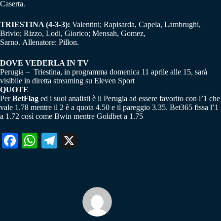
Caserta.
TRIESTINA (4-3-3):
Valentini; Rapisarda, Capela, Lambrughi,
Brivio; Rizzo, Lodi, Giorico; Mensah, Gomez,
Sarno. Allenatore: Pillon.
DOVE VEDERLA IN TV
Perugia – Triestina, in programma domenica 11 aprile alle 15, sarà
visibile in diretta streaming su Eleven Sport
QUOTE
Per
BetFlag
ed i suoi analisti è il Perugia ad essere favorito con l’1 che
vale 1.78 mentre il 2 è a quota 4.50 e il pareggio 3.35. Bet365 fissa l’1
a 1.72 così come Bwin mentre Goldbet a 1.75
Fa
W
Te
X
ce
ha
le
bo
ts
gr
ok
A
a
pp
m