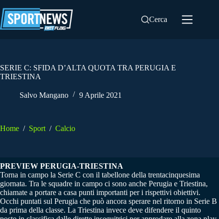
Salta
al
Cerca
contenuto
SERIE C: SFIDA D’ALTA QUOTA TRA PERUGIA E
TRIESTINA
Salvo Mangano
9 Aprile 2021
Home
/
Sport
/
Calcio
PREVIEW PERUGIA-TRIESTINA
Torna in campo la Serie C con il tabellone della trentacinquesima
giornata. Tra le squadre in campo ci sono anche Perugia e Triestina,
chiamate a portare a casa punti importanti per i rispettivi obiettivi.
Occhi puntati sul Perugia che può ancora sperare nel ritorno in Serie B
da prima della classe. La Triestina invece deve difendere il quinto
posto in classifica dalle dirette inseguitrici per approdare alla zona play-