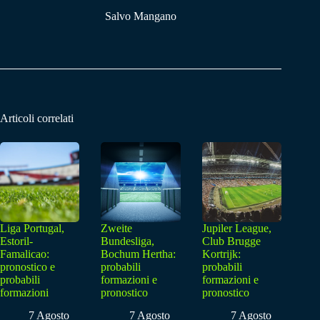
Salvo Mangano
Articoli correlati
Liga Portugal,
Zweite
Jupiler League,
Estoril-
Bundesliga,
Club Brugge
Famalicao:
Bochum Hertha:
Kortrijk:
pronostico e
probabili
probabili
probabili
formazioni e
formazioni e
formazioni
pronostico
pronostico
7 Agosto
7 Agosto
7 Agosto