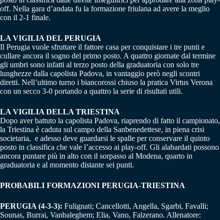
off. Nella gara d’andata fu la formazione friulana ad avere la meglio
con il 2-1 finale.
LA VIGILIA DEL PERUGIA
Il Perugia vuole sfruttare il fattore casa per conquistare i tre punti e
cullare ancora il sogno del primo posto. A quattro giornate dal termine
gli umbri sono infatti al terzo posto della graduatoria con solo tre
lunghezze dalla capolista Padova, in vantaggio però negli scontri
diretti. Nell’ultimo turno i biancorossi chiuso la pratica Virtus Verona
con un secco 3-0 portando a quattro la serie di risultati utili.
LA VIGILIA DELLA TRIESTINA
Dopo aver battuto la capolista Padova, riaprendo di fatto il campionato,
la Triestina è caduta sul campo della Sanbenedettese, in piena crisi
societaria, e adesso deve guardarsi le spalle per conservare il quinto
posto in classifica che vale l’accesso ai play-off. Gli alabardati possono
ancora puntare più in alto con il sorpasso al Modena, quarto in
graduatoria e al momento distante sei punti.
PROBABILI FORMAZIONI PERUGIA-TRIESTINA
PERUGIA (4-3-3):
Fulignati; Cancellotti, Angella, Sgarbi, Favalli;
Sounas, Burrai, Vanbaleghem; Elia, Vano, Falzerano. Allenatore: