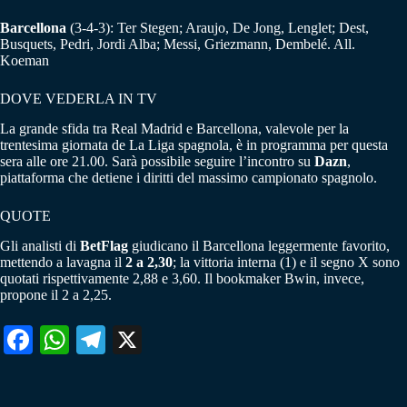
Barcellona
(3-4-3): Ter Stegen; Araujo, De Jong, Lenglet; Dest,
Busquets, Pedri, Jordi Alba; Messi, Griezmann, Dembelé. All.
Koeman
DOVE VEDERLA IN TV
La grande sfida tra Real Madrid e Barcellona, valevole per la
trentesima giornata de La Liga spagnola, è in programma per questa
sera alle ore 21.00. Sarà possibile seguire l’incontro su
Dazn
,
piattaforma che detiene i diritti del massimo campionato spagnolo.
QUOTE
Gli analisti di
BetFlag
giudicano il Barcellona leggermente favorito,
mettendo a lavagna il
2 a 2,30
; la vittoria interna (1) e il segno X sono
quotati rispettivamente 2,88 e 3,60. Il bookmaker Bwin, invece,
propone il 2 a 2,25.
Fa
W
Te
X
ce
ha
le
bo
ts
gr