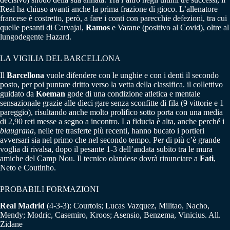
Real ha chiuso avanti anche la prima frazione di gioco. L’allenatore
francese è costretto, però, a fare i conti con parecchie defezioni, tra cui
quelle pesanti di Carvajal,
Ramos
e Varane (positivo al Covid), oltre al
lungodegente Hazard.
LA VIGILIA DEL BARCELLONA
Il
Barcellona
vuole difendere con le unghie e con i denti il secondo
posto, per poi puntare dritto verso la vetta della classifica. il collettivo
guidato da
Koeman
gode di una condizione atletica e mentale
sensazionale grazie alle dieci gare senza sconfitte di fila (9 vittorie e 1
pareggio), risultando anche molto prolifico sotto porta con una media
di 2,90 reti messe a segno a incontro. La fiducia è alta, anche perché i
blaugrana
, nelle tre trasferte più recenti, hanno bucato i portieri
avversari sia nel primo che nel secondo tempo. Per di più c’è grande
voglia di rivalsa, dopo il pesante 1-3 dell’andata subito tra le mura
amiche del Camp Nou. Il tecnico olandese dovrà rinunciare a
Fati
,
Neto e Coutinho.
PROBABILI FORMAZIONI
Real Madrid
(4-3-3): Courtois; Lucas Vazquez, Militao, Nacho,
Mendy; Modric, Casemiro, Kroos; Asensio, Benzema, Vinicius. All.
Zidane