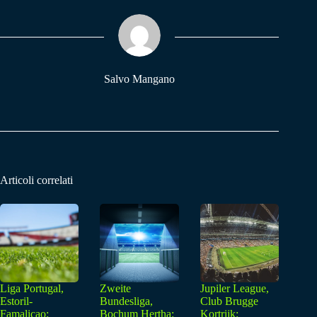
ok
A
a
pp
m
Salvo Mangano
Articoli correlati
Liga Portugal,
Zweite
Jupiler League,
Estoril-
Bundesliga,
Club Brugge
Famalicao:
Bochum Hertha:
Kortrijk: