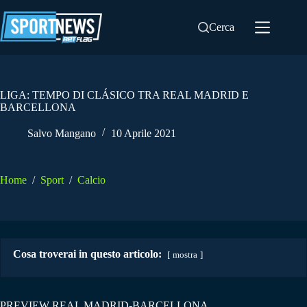
Salta
al
Cerca
contenuto
LIGA: TEMPO DI CLÁSICO TRA REAL MADRID E
BARCELLONA
Salvo Mangano
10 Aprile 2021
Home
/
Sport
/
Calcio
Cosa troverai in questo articolo:
mostra
PREVIEW REAL MADRID-BARCELLONA