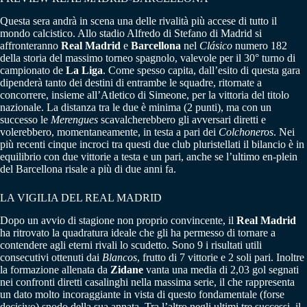
Questa sera andrà in scena una delle rivalità più accese di tutto il
mondo calcistico. Allo stadio Alfredo di Stefano di Madrid si
affronteranno
Real Madrid
e
Barcellona
nel
Clásico
numero 182
della storia del massimo torneo spagnolo, valevole per il 30° turno di
campionato de
La Liga
. Come spesso capita, dall’esito di questa gara
dipenderà tanto dei destini di entrambe le squadre, ritornate a
concorrere, insieme all’Atletico di Simeone, per la vittoria del titolo
nazionale. La distanza tra le due è minima (2 punti), ma con un
successo le
Merengues
scavalcherebbero gli avversari diretti e
volerebbero, momentaneamente, in testa a pari dei
Colchoneros
. Nei
più recenti cinque incroci tra questi due club pluristellati il bilancio è in
equilibrio con due vittorie a testa e un pari, anche se l’ultimo en-plein
del Barcellona risale a più di due anni fa.
LA VIGILIA DEL REAL MADRID
Dopo un avvio di stagione non proprio convincente, il
Real Madrid
ha ritrovato la quadratura ideale che gli ha permesso di tornare a
contendere agli eterni rivali lo scudetto. Sono 9 i risultati utili
consecutivi ottenuti dai
Blancos
, frutto di 7 vittorie e 2 soli pari. Inoltre
la formazione allenata da
Zidane
vanta una media di 2,03 gol segnati
nei confronti diretti casalinghi nella massima serie, il che rappresenta
un dato molto incoraggiante in vista di questo fondamentale (forse
decisivo) snodo della sua annata. Tra l’altro negli ultimi tre successi, il