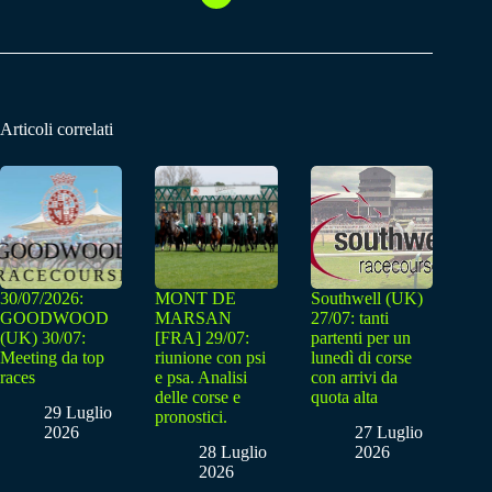
Articoli correlati
30/07/2026:
MONT DE
Southwell (UK)
GOODWOOD
MARSAN
27/07: tanti
(UK) 30/07:
[FRA] 29/07:
partenti per un
Meeting da top
riunione con psi
lunedì di corse
races
e psa. Analisi
con arrivi da
delle corse e
quota alta
29 Luglio
pronostici.
2026
27 Luglio
28 Luglio
2026
2026