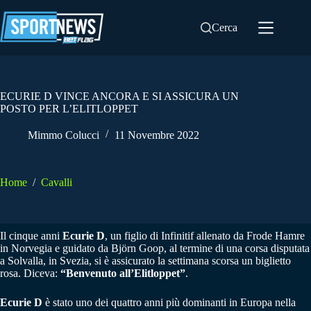
Salta
al
Cerca
contenuto
ECURIE D VINCE ANCORA E SI ASSICURA UN
POSTO PER L’ELITLOPPET
Mimmo Colucci
11 Novembre 2022
Home
/
Cavalli
Il cinque anni
Ecurie D
, un figlio di Infinitif allenato da Frode Hamre
in Norvegia e guidato da Björn Goop, al termine di una corsa disputata
a Solvalla, in Svezia, si è assicurato la settimana scorsa un biglietto
rosa. Diceva:
“Benvenuto all’Elitloppet”
.
Ecurie D
è stato uno dei quattro anni più dominanti in Europa nella