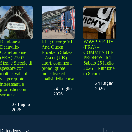
Riunione a
King George VI
WoW!! VICHY
Deauville-
And Queen
(FRA) –
Clairefontaine
Elizabeth Stakes
COMMENTI E
(FRA) 27/07:
– Ascot (UK):
PRONOSTICI:
Siepi e Steeple di
attori, commenti,
Sabato 25 luglio
spessore con
prono, quote
2026 – Riunione
molti cavalli al
indicative ed
di 8 corse
via per quote
analisi della corsa
24 Luglio
interessanti e
24 Luglio
2026
pronostici con
2026
sorprese
27 Luglio
2026
Di tendenza