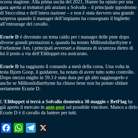
scorsa stagione. Alla prima uscita del 2021, Hamre ha optato per una
gara aperta ai trottatori più anziani a Solvalla – il principale ippodromo
di Stoccolma e dell’intera nazione – e non è stata davvero una grande
sorpresa quando il manager dell’impianto ha consegnato il biglietto
all’entourage del cavallo.
Ecurie D
è diventato un tema caldo per i manager delle piste dopo
diverse grandi prestazioni e, quando ha tenuto Milliondollarrhyme e
Forfantone Am, i principali avversari a distanza di sicurezza dietro di
lui il posto a via dell’Elitloppet era assicurato.
Ecurie D
ha raggiunto il comando a metà della corsa. Una volta in
testa Bjorn Goop, il guidatore, ha notato di avere tutto sotto controllo.
Dopo mezzo miglio in 59.3 è stata dura per gli altri raggiungerlo e
anche se Milliondollarrhyme ha chiuso bene non ha potuto sfidare
seriamente Ecurie D.
L’
Elitloppet si terrà a Solvalla domenica 30 maggio
e
BetFlag
ha
già aperto il mercato in
ante-post
sul possibile vincitore. Manco a dirlo
Ecurie D è il cavallo da battere per tutti.
Fa
W
Te
X
ce
ha
le