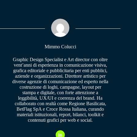
bo
ts
gr
ok
A
a
pp
m
Mimmo Colucci
Graphic Design Specialist e Art director con oltre
vent’anni di esperienza in comunicazione visiva,
grafica editoriale e pubblicitaria per enti pubblici,
aziende e organizzazioni. Direttore artistico per
diverse agenzie di comunicazione ed esperto nella
costruzione di loghi, campagne, layout per
stampa e digitale, con forte attenzione a
leggibilità, UX/UI e coerenza del brand. Ha
collaborato con realtà come Regione Basilicata,
BetFlag SpA e Croce Rossa Italiana, curando
materiali istituzionali, report, bilanci, toolkit e
contenuti grafici per web e social.