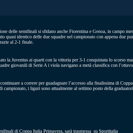
one delle semifinali si sfidano anche Fiorentina e Genoa, in campo merco
nto quasi identico delle due squadre nel campionato con appena due punti
azie al 2-1 finale.
o la Juventus ai quarti con la vittoria per 3-1 conquistata lo scorso marzo
adre giovanili di Serie A i viola navigano a metà classifica con l’ottav
 continuare a correre per guadagnare l’accesso alla finalissima di Coppa
 campionato, i liguri sono attualmente al settimo posto della graduatoria 
ifinali di Coppa Italia Primavera, sarà trasmessa su Sportitalia