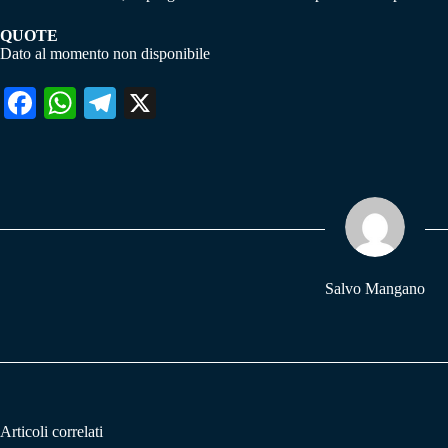
QUOTE
Dato al momento non disponibile
Fa
W
Te
X
ce
ha
le
bo
ts
gr
ok
A
a
pp
m
Salvo Mangano
Articoli correlati