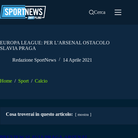
Salta
al
Cerca
contenuto
EUROPA LEAGUE: PER L’ARSENAL OSTACOLO
SLAVIA PRAGA
Redazione SportNews
14 Aprile 2021
Home
/
Sport
/
Calcio
Cosa troverai in questo articolo:
mostra
PREVIEW SLAVIA PRAGA-ARSENAL