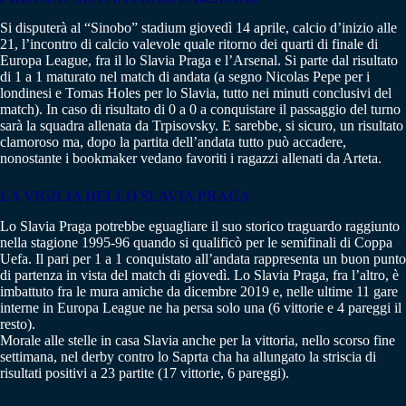
Si disputerà al “Sinobo” stadium giovedì 14 aprile, calcio d’inizio alle
21, l’incontro di calcio valevole quale ritorno dei quarti di finale di
Europa League, fra il lo Slavia Praga e l’Arsenal. Si parte dal risultato
di 1 a 1 maturato nel match di andata (a segno Nicolas Pepe per i
londinesi e Tomas Holes per lo Slavia, tutto nei minuti conclusivi del
match). In caso di risultato di 0 a 0 a conquistare il passaggio del turno
sarà la squadra allenata da Trpisovsky. E sarebbe, si sicuro, un risultato
clamoroso ma, dopo la partita dell’andata tutto può accadere,
nonostante i bookmaker vedano favoriti i ragazzi allenati da Arteta.
LA VIGILIA DELLO SLAVIA PRAGA
Lo Slavia Praga potrebbe eguagliare il suo storico traguardo raggiunto
nella stagione 1995-96 quando si qualificò per le semifinali di Coppa
Uefa. Il pari per 1 a 1 conquistato all’andata rappresenta un buon punto
di partenza in vista del match di giovedì. Lo Slavia Praga, fra l’altro, è
imbattuto fra le mura amiche da dicembre 2019 e, nelle ultime 11 gare
interne in Europa League ne ha persa solo una (6 vittorie e 4 pareggi il
resto).
Morale alle stelle in casa Slavia anche per la vittoria, nello scorso fine
settimana, nel derby contro lo Saprta cha ha allungato la striscia di
risultati positivi a 23 partite (17 vittorie, 6 pareggi).