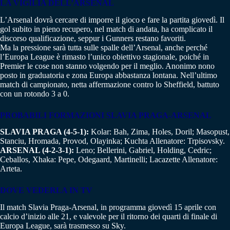
LA VIGILIA DELL’ARSENAL
L’Arsenal dovrà cercare di imporre il gioco e fare la partita giovedì. Il
gol subito in pieno recupero, nel match di andata, ha complicato il
discorso qualificazione, seppur i Gunners restano favoriti.
Ma la pressione sarà tutta sulle spalle dell’Arsenal, anche perché
l’Europa League è rimasto l’unico obiettivo stagionale, poiché in
Premier le cose non stanno volgendo per il meglio. Anonimo nono
posto in graduatoria e zona Europa abbastanza lontana. Nell’ultimo
match di campionato, netta affermazione contro lo Sheffield, battuto
con un rotondo 3 a 0.
PROBABILI FORMAZIONI
SLAVIA PRAGA-ARSENAL
SLAVIA PRAGA (4-5-1):
Kolar: Bah, Zima, Holes, Doril; Masopust,
Stanciu, Hromada, Provod, Olayinka; Kuchta Allenatore: Trpisovsky.
ARSENAL (4-2-3-1):
Leno; Bellerini, Gabriel, Holding, Cedric;
Ceballos, Xhaka: Pepe, Odegaard, Martinelli; Lacazette Allenatore:
Arteta.
DOVE VEDERLA IN TV
Il match Slavia Praga-Arsenal, in programma giovedì 15 aprile con
calcio d’inizio alle 21, e valevole per il ritorno dei quarti di finale di
Europa League, sarà trasmesso su Sky.