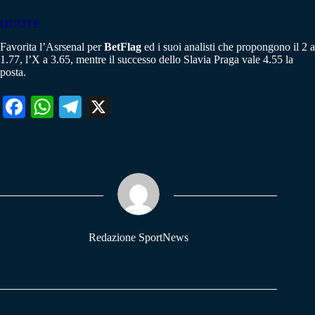
QUOTE
Favorita l’Asrsenal per
BetFlag
ed i suoi analisti che propongono il 2 a
1.77, l’X a 3.65, mentre il successo dello Slavia Praga vale 4.55 la
posta.
Fa
W
Te
X
ce
ha
le
bo
ts
gr
ok
A
a
pp
m
Redazione SportNews