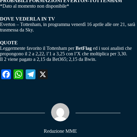
PROBABILI FORMAZIONI EVERTON-TOTTENHAM
*Dato al momento non disponibile*
DOVE VEDERLA IN TV
Everton – Tottenham, in programma venerdì 16 aprile alle ore 21, sarà
trasmessa da Sky.
QUOTE
Leggermente favorito il Tottenham per
BetFlag
ed i suoi analisti che
propongono il 2 a 2,22, l’1 a 3,25 con l’X che moltiplica per 3,30.
Il 2 viene pagato a 2,15 da Bet365; 2,15 da Bwin.
Fa
W
Te
X
ce
ha
le
bo
ts
gr
ok
A
a
pp
m
Redazione MME