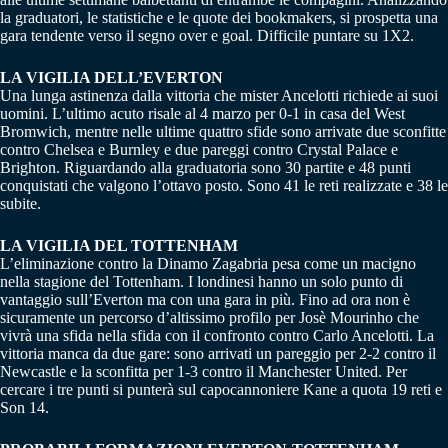
la graduatori, le statistiche e le quote dei bookmakers, si prospetta una
gara tendente verso il segno over e goal. Difficile puntare su 1X2.
LA VIGILIA DELL’EVERTON
Una lunga astinenza dalla vittoria che mister Ancelotti richiede ai suoi
uomini. L’ultimo acuto risale al 4 marzo per 0-1 in casa del West
Bromwich, mentre nelle ultime quattro sfide sono arrivate due sconfitte
contro Chelsea e Burnley e due pareggi contro Crystal Palace e
Brighton. Riguardando alla graduatoria sono 30 partite e 48 punti
conquistati che valgono l’ottavo posto. Sono 41 le reti realizzate e 38 le
subite.
LA VIGILIA DEL TOTTENHAM
L’eliminazione contro la Dinamo Zagabria pesa come un macigno
nella stagione del Tottenham. I londinesi hanno un solo punto di
vantaggio sull’Everton ma con una gara in più. Fino ad ora non è
sicuramente un percorso d’altissimo profilo per Josè Mourinho che
vivrà una sfida nella sfida con il confronto contro Carlo Ancelotti. La
vittoria manca da due gare: sono arrivati un pareggio per 2-2 contro il
Newcastle e la sconfitta per 1-3 contro il Manchester United. Per
cercare i tre punti si punterà sul capocannoniere Kane a quota 19 reti e
Son 14.