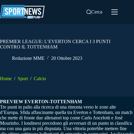
Salta
al
Cerca
contenuto
PREMIER LEAGUE: L’EVERTON CERCA I 3 PUNTI
CONTRO IL TOTTENHAM
Redazione MME
20 Ottobre 2023
Home
/
Sport
/
Calcio
PREVIEW EVERTON-TOTTENHAM
Tre punti in palio alla ricerca di una rimonta verso le zone alte
d’Europa. Sfida affascinante quella tra Everton e Tottenham, un match
che mette di fronte due allenatori top come Carlo Ancelotti e Josè
Mourinho. I londinesi precedono gli avversari di un punto in classifica
ma con una gara in più disputata. Una vittoria potrebbe mettere fine
alle ultime settimane balbettanti di entrambe le compagini. Analizzando