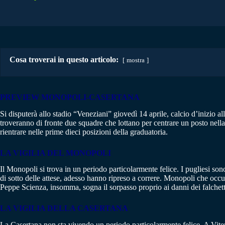
Cosa troverai in questo articolo:
mostra
PREVIEW MONOPOLI-CASERTANA
Si disputerà allo stadio “Veneziani” giovedì 14 aprile, calcio d’inizio al
troveranno di fronte due squadre che lottano per centrare un posto nell
rientrare nelle prime dieci posizioni della graduatoria.
LA VIGILIA DEL MONOPOLI
Il Monopoli si trova in un periodo particolarmente felice. I pugliesi sono
di sotto delle attese, adesso hanno ripreso a correre. Monopoli che occ
Peppe Scienza, insomma, sogna il sorpasso proprio ai danni dei falchett
LA VIGILIA DELLA CASERTANA
La Casertana non sta vivendo un periodo particolarmente felice. A Viter