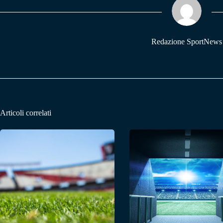
pp
m
Redazione SportNews
Articoli correlati