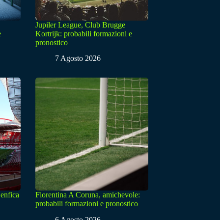
Jupiler League, Club Brugge
e
Kortrijk: probabili formazioni e
pronostico
7 Agosto 2026
enfica
Fiorentina A Coruna, amichevole:
probabili formazioni e pronostico
6 Agosto 2026