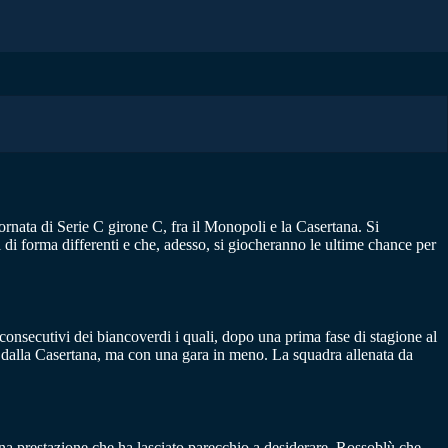
giornata di Serie C girone C, fra il Monopoli e la Casertana. Si
di forma differenti e che, adesso, si giocheranno le ultime chance per
li consecutivi dei biancoverdi i quali, dopo una prima fase di stagione al
o dalla Casertana, ma con una gara in meno. La squadra allenata da
una prestazione che ha lasciato parecchio a desiderare. Rossoblù che