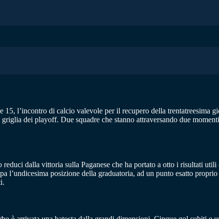
le 15, l’incontro di calcio valevole per il recupero della trentatreesima 
a griglia dei playoff. Due squadre che stanno attraversando due momenti 
 reduci dalla vittoria sulla Paganese che ha portato a otto i risultati uti
upa l’undicesima posizione della graduatoria, ad un punto esatto propri
i.
bo è arrivata una batosta dalla grandi dimensioni. Cinque gol subiti e 