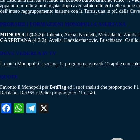
appaiono in rottura prolungata, dopo aver subito otto gol nelle ultime du
dell’intero raggruppamento insieme con la Turris, una in più della Cave
PROBABILI FORMAZIONI
MONOPOLI-CASERTANA
MONOPOLI (3-5-2):
Taliento; Arena, Nicoletti, Mercadante; Zambatar
CASERTANA (4-3-3):
Avella; Hadziosmanovic, Buschiazzo, Carillo, 
DOVE VEDERLA IN TV
Il match Monopoli-Casertana, in programma giovedì 15 aprile con calcio 
QUOTE
Favorito il Monopoli per
BetFlag
ed i suoi analisti che propongono l’1 
Betaland, Bet365 e Better propongono l’1a 2.40.
Fa
W
Te
X
ce
ha
le
bo
ts
gr
ok
A
a