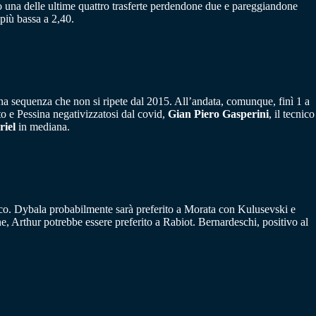
o una delle ultime quattro trasferte perdendone due e pareggiandone
 più bassa a 2,40.
, una sequenza che non si ripete dal 2015. All’andata, comunque, finì 1 a
to e Pessina negativizzatosi dal covid,
Gian Piero Gasperini
, il tecnico
iel
in mediana.
acco. Dybala probabilmente sarà preferito a Morata con Kulusevski e
ne, Arthur potrebbe essere preferito a Rabiot. Bernardeschi, positivo al