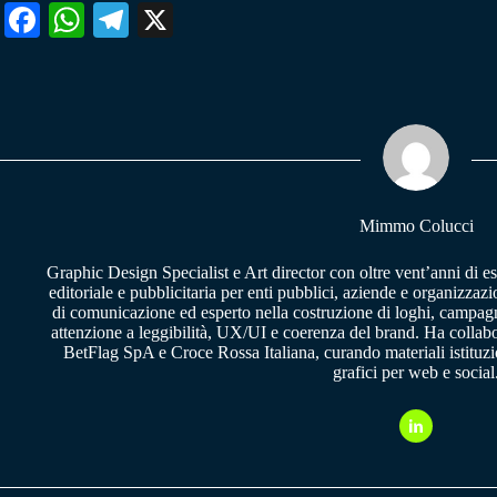
Fa
W
Te
X
ce
ha
le
bo
ts
gr
ok
A
a
pp
m
Mimmo Colucci
Graphic Design Specialist e Art director con oltre vent’anni di e
editoriale e pubblicitaria per enti pubblici, aziende e organizzazi
di comunicazione ed esperto nella costruzione di loghi, campagne
attenzione a leggibilità, UX/UI e coerenza del brand. Ha collab
BetFlag SpA e Croce Rossa Italiana, curando materiali istituzion
grafici per web e social