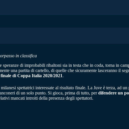
orpasso in classifica
speranze di improbabili ribaltoni sia in testa che in coda, torna in campo
mente una partita di cartello, di quelle che sicuramente lasceranno il se
a
finale di Coppa Italia 2020/2021
.
ilanesi spettatrici interessate al risultato finale. La Juve è terza, ad u
ianconeri di un solo punto. Si gioca, prima di tutto, per
difendere un p
ativi mancati introiti della presenza degli spettatori.