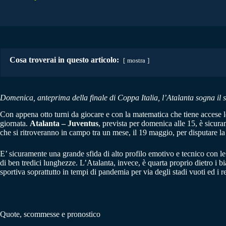
Cosa troverai in questo articolo:
mostra
Domenica, anteprima della finale di Coppa Italia, l’Atalanta sogna il s
Con appena otto turni da giocare e con la matematica che tiene accese le 
giornata.
Atalanta – Juventus
, prevista per domenica alle 15, è sicura
che si ritroveranno in campo tra un mese, il 19 maggio, per disputare l
E’ sicuramente una grande sfida di alto profilo emotivo e tecnico con le m
di ben tredici lunghezze. L’Atalanta, invece, è quarta proprio dietro i b
sportiva soprattutto in tempi di pandemia per via degli stadi vuoti ed i rel
Quote, scommesse e pronostico