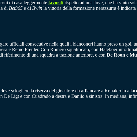
adroni di casa leggermente
favoriti
rispetto ad una Juve, che ha vinto sol
na di
Bet365
e di
Bwin
la vittoria della formazione nerazzurra è indicata
le gare ufficiali consecutive nella quali i bianconeri hanno preso un gol
o Chiesa e Remo Freuler. Con Romero squalificato, con Hateboer infortuna
 di riferimento di una squadra a trazione anteriore, e con
De Roon e Mur
deve sciogliere la riserva del giocatore da affiancare a Ronaldo in att
con De Ligt e con Cuadrado a destra e Danilo a sinistra. In mediana, infi